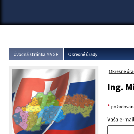
Úvodná stránka MV SR
Okresné úrady
Okresné úra
Ing. M
*
požadované
Vaša e-mai