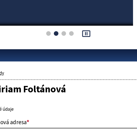
pause_presentation
dy
iriam Foltánová
 údaje
lová adresa
*