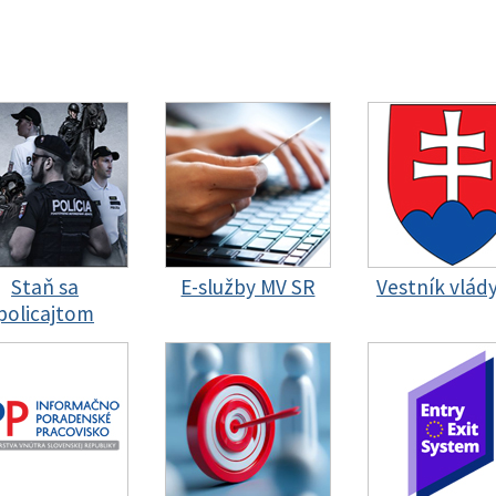
Staň sa
E-služby MV SR
Vestník vlád
policajtom