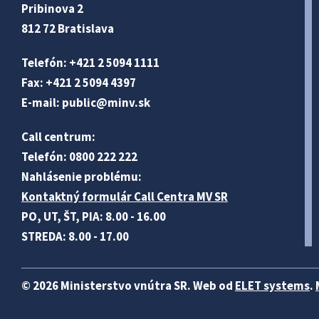
Pribinova 2
812 72 Bratislava
Telefón: +421 2 5094 1111
Fax: +421 2 5094 4397
E-mail:
public@minv
.sk
Call centrum:
Telefón: 0800 222 222
Nahlásenie problému:
Kontaktný formulár Call Centra MV SR
PO, UT, ŠT, PIA: 8.00 - 16.00
STREDA: 8.00 - 17.00
© 2026 Ministerstvo vnútra SR. Web od
ELET systems
.