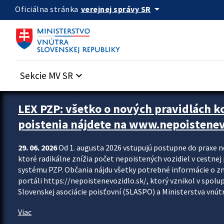
Preskocit na hlavný obsah
arrow_drop_down
verejnej správy SR
Oficiálna stránka
Sekcie MV SR
keyboard_arrow_down
Zastavit automatický posun upútavok
LEX PZP: všetko o nových pravidlách 
poistenia nájdete na www.nepoistenev
29. 06. 2026
Od 1. augusta 2026 vstupujú postupne do praxe 
ktoré radikálne znížia počet nepoistených vozidiel v cestne
systému PZP. Občania nájdu všetky potrebné informácie o 
portáli https://nepoistenevozidlo.sk/, ktorý vznikol v spolu
Slovenskej asociácie poisťovní (SLASPO) a Ministerstva vnútra
Viac