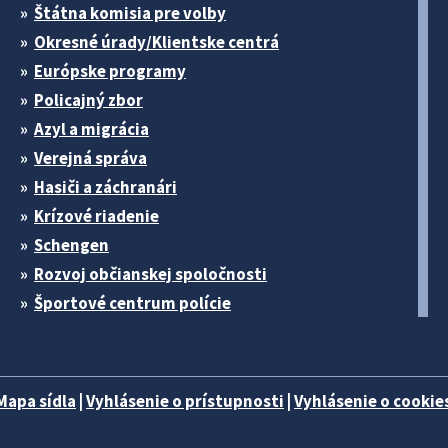
Štátna komisia pre volby
Okresné úrady/Klientske centrá
Európske programy
Policajný zbor
Azyl a migrácia
Verejná správa
Hasiči a záchranári
Krízové riadenie
Schengen
Rozvoj občianskej spoločnosti
Športové centrum polície
Mapa sídla
|
Vyhlásenie o prístupnosti
|
Vyhlásenie o cookies