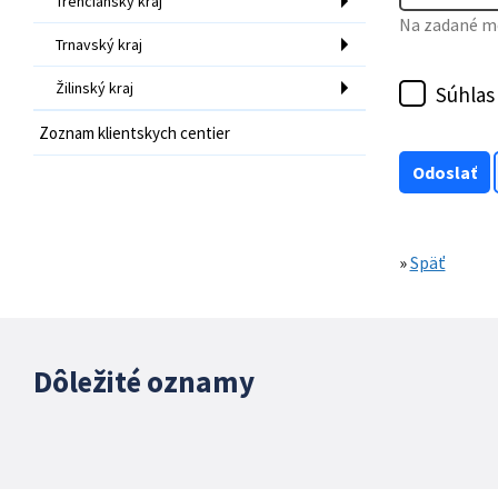
Trenčiansky kraj
Na zadané mo
Trnavský kraj
Žilinský kraj
Súhlas
Zoznam klientskych centier
»
Späť
Dôležité oznamy