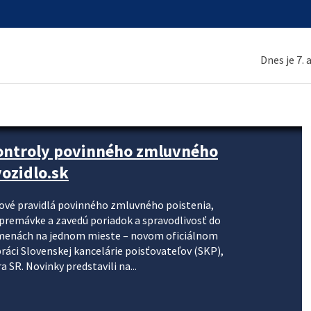
Dnes je 7.
kontroly povinného zmluvného
ozidlo.sk
nové pravidlá povinného zmluvného poistenia,
j premávke a zavedú poriadok a spravodlivosť do
zmenách na jednom mieste – novom oficiálnom
práci Slovenskej kancelárie poisťovateľov (SKP),
 SR. Novinky predstavili na...