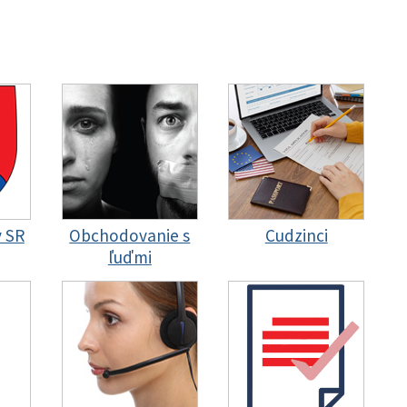
y SR
Obchodovanie s
Cudzinci
ľuďmi