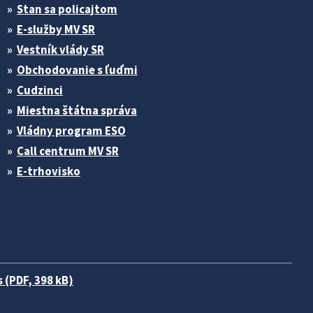
Stan sa policajtom
E-služby MV SR
Vestník vlády SR
Obchodovanie s ľuďmi
Cudzinci
Miestna štátna správa
Vládny program ESO
Call centrum MV SR
E-trhovisko
 (PDF, 398 kB)