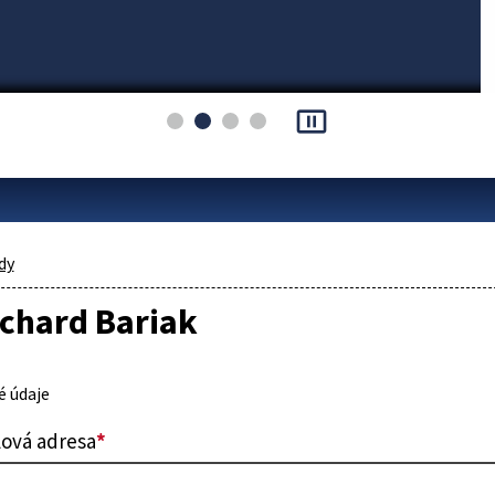
pause_presentation
dy
ichard Bariak
 údaje
lová adresa
*