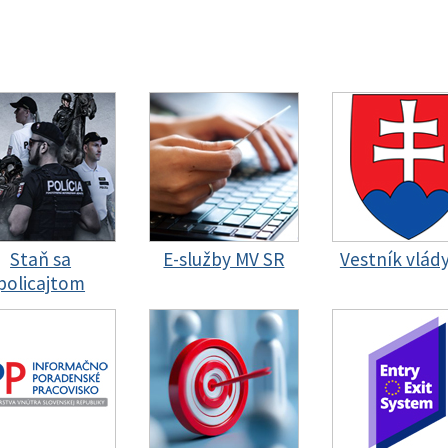
Staň sa
E-služby MV SR
Vestník vlád
policajtom