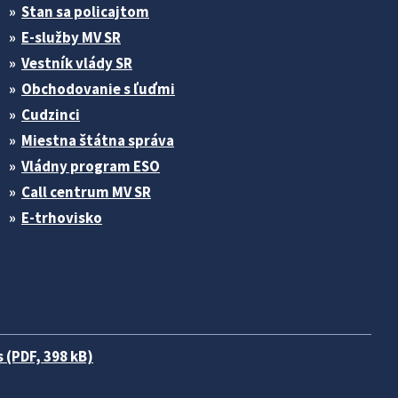
Stan sa policajtom
E-služby MV SR
Vestník vlády SR
Obchodovanie s ľuďmi
Cudzinci
Miestna štátna správa
Vládny program ESO
Call centrum MV SR
E-trhovisko
 (PDF, 398 kB)