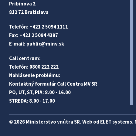
Pribinova 2
812 72 Bratislava
Telefón: +421 2 5094 1111
Fax: +421 2 5094 4397
E-mail:
public@minv
.sk
Call centrum:
Telefón: 0800 222 222
Nahlásenie problému:
Kontaktný formulár Call Centra MV SR
PO, UT, ŠT, PIA: 8.00 - 16.00
STREDA: 8.00 - 17.00
© 2026 Ministerstvo vnútra SR. Web od
ELET systems
.