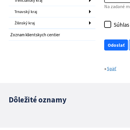
Trenčiansky kraj
Na zadané mo
Trnavský kraj
Žilinský kraj
Súhlas
Zoznam klientskych centier
»
Späť
Dôležité oznamy