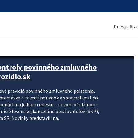
Dnes je 6. 
kontroly povinného zmluvného
ozidlo.sk
nové pravidlá povinného zmluvného poistenia,
j premávke a zavedú poriadok a spravodlivosť do
zmenách na jednom mieste – novom oficiálnom
práci Slovenskej kancelárie poisťovateľov (SKP),
 SR. Novinky predstavili na...