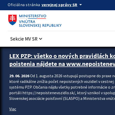
Preskocit na hlavný obsah
arrow_drop_down
verejnej správy SR
Oficiálna stránka
Sekcie MV SR
keyboard_arrow_down
Zastavit automatický posun upútavok
LEX PZP: všetko o nových pravidlách 
poistenia nájdete na www.nepoistenev
29. 06. 2026
Od 1. augusta 2026 vstupujú postupne do praxe 
ktoré radikálne znížia počet nepoistených vozidiel v cestne
systému PZP. Občania nájdu všetky potrebné informácie o 
portáli https://nepoistenevozidlo.sk/, ktorý vznikol v spolu
Slovenskej asociácie poisťovní (SLASPO) a Ministerstva vnútra
Viac