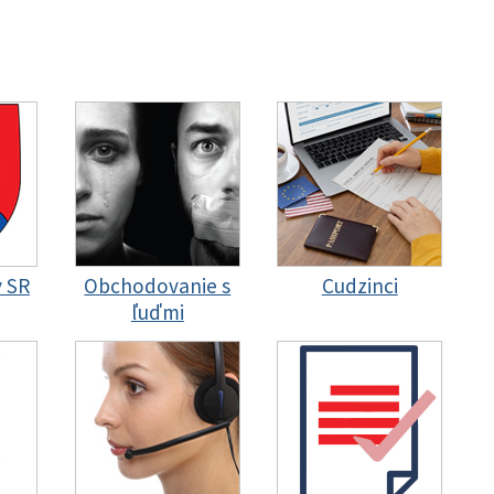
y SR
Obchodovanie s
Cudzinci
ľuďmi