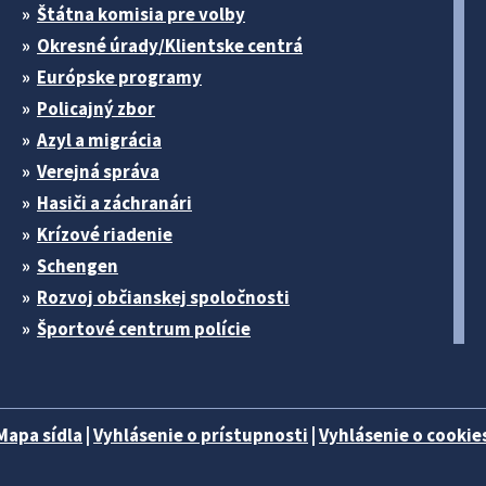
Štátna komisia pre volby
Okresné úrady/Klientske centrá
Európske programy
Policajný zbor
Azyl a migrácia
Verejná správa
Hasiči a záchranári
Krízové riadenie
Schengen
Rozvoj občianskej spoločnosti
Športové centrum polície
Mapa sídla
|
Vyhlásenie o prístupnosti
|
Vyhlásenie o cookies