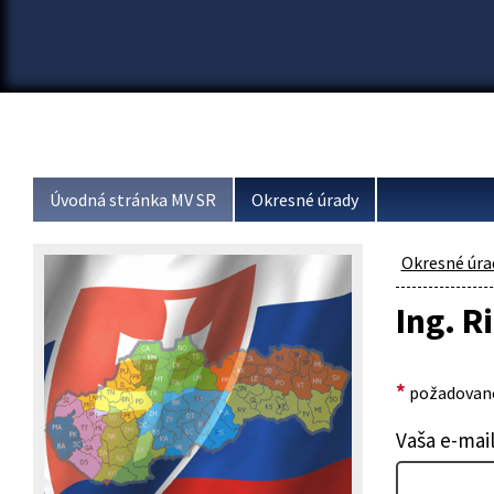
Úvodná stránka MV SR
Okresné úrady
Okresné úra
Ing. R
*
požadované
Vaša e-mai