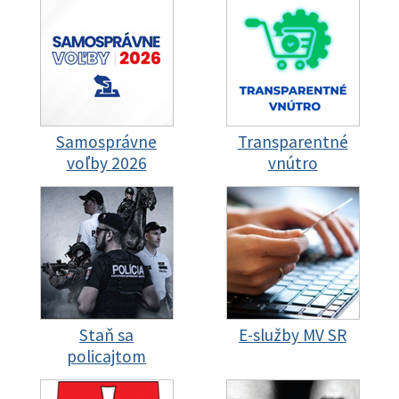
Samosprávne
Transparentné
voľby 2026
vnútro
Staň sa
E-služby MV SR
policajtom