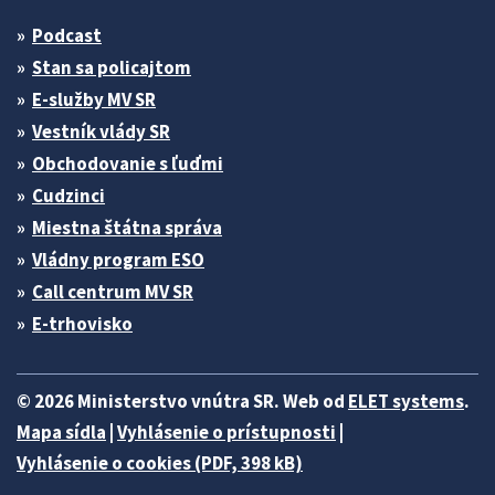
Podcast
Stan sa policajtom
E-služby MV SR
Vestník vlády SR
Obchodovanie s ľuďmi
Cudzinci
Miestna štátna správa
Vládny program ESO
Call centrum MV SR
E-trhovisko
© 2026 Ministerstvo vnútra SR. Web od
ELET systems
.
Mapa sídla
|
Vyhlásenie o prístupnosti
|
Vyhlásenie o cookies (PDF, 398 kB)