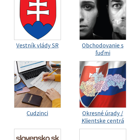
Vestník vlády SR
Obchodovanie s
ľuďmi
Cudzinci
Okresné úrady /
Klientske centrá