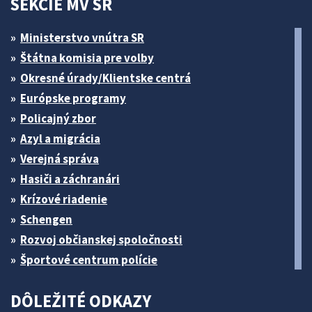
SEKCIE MV SR
Ministerstvo vnútra SR
Štátna komisia pre volby
Okresné úrady/Klientske centrá
Európske programy
Policajný zbor
Azyl a migrácia
Verejná správa
Hasiči a záchranári
Krízové riadenie
Schengen
Rozvoj občianskej spoločnosti
Športové centrum polície
DÔLEŽITÉ ODKAZY