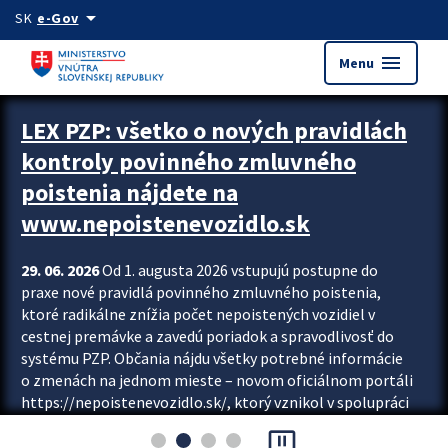
Preskocit na hlavný obsah
arrow_drop_down
SK
e-Gov
menu
Menu
Zastavit automatický posun upútavok
LEX PZP: všetko o nových pravidlách
kontroly povinného zmluvného
poistenia nájdete na
www.nepoistenevozidlo.sk
29. 06. 2026
Od 1. augusta 2026 vstupujú postupne do
praxe nové pravidlá povinného zmluvného poistenia,
ktoré radikálne znížia počet nepoistených vozidiel v
cestnej premávke a zavedú poriadok a spravodlivosť do
systému PZP. Občania nájdu všetky potrebné informácie
o zmenách na jednom mieste – novom oficiálnom portáli
https://nepoistenevozidlo.sk/, ktorý vznikol v spolupráci
Slovenskej kancelárie poisťovateľov (SKP), Slovenskej
pause_presentation
asociácie poisťovní (SLASPO) a Ministerstva vnútra SR.