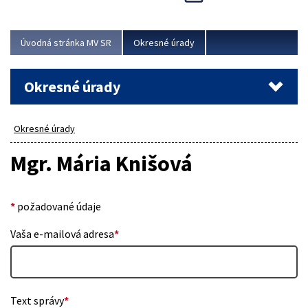
Novinky predstavili na...
Viac
Úvodná stránka MV SR
Okresné úrady
Okresné úrady
Okresné úrady
Mgr. Mária Knišová
*
požadované údaje
Vaša e-mailová adresa
*
Text správy
*