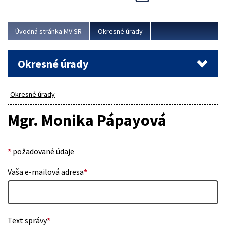
Novinky predstavili na...
Viac
Úvodná stránka MV SR
Okresné úrady
Okresné úrady
Okresné úrady
Mgr. Monika Pápayová
*
požadované údaje
Vaša e-mailová adresa
*
Text správy
*