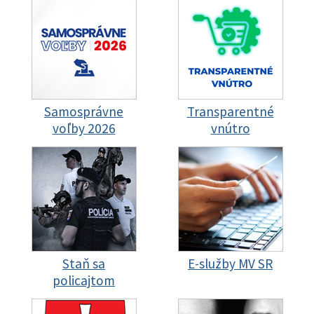
Samosprávne
Transparentné
voľby 2026
vnútro
Staň sa
E-služby MV SR
policajtom