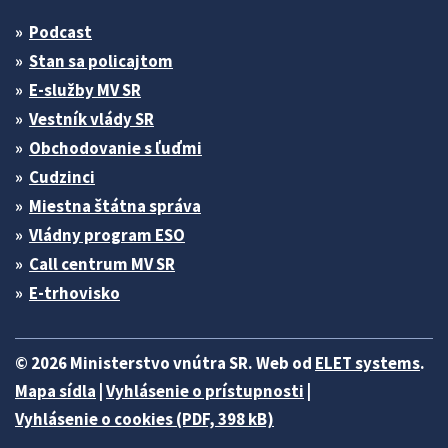
Podcast
Stan sa policajtom
E-služby MV SR
Vestník vlády SR
Obchodovanie s ľuďmi
Cudzinci
Miestna štátna správa
Vládny program ESO
Call centrum MV SR
E-trhovisko
© 2026 Ministerstvo vnútra SR. Web od
ELET systems
.
Mapa sídla
|
Vyhlásenie o prístupnosti
|
Vyhlásenie o cookies (PDF, 398 kB)