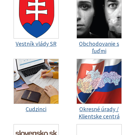
Vestník vlády SR
Obchodovanie s
ľuďmi
Cudzinci
Okresné úrady /
Klientske centrá