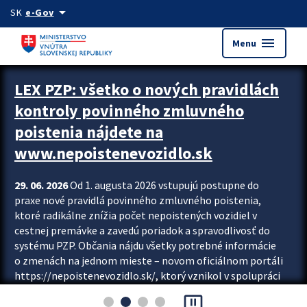
Preskocit na hlavný obsah
arrow_drop_down
SK
e-Gov
menu
Menu
Zastavit automatický posun upútavok
LEX PZP: všetko o nových pravidlách
kontroly povinného zmluvného
poistenia nájdete na
www.nepoistenevozidlo.sk
29. 06. 2026
Od 1. augusta 2026 vstupujú postupne do
praxe nové pravidlá povinného zmluvného poistenia,
ktoré radikálne znížia počet nepoistených vozidiel v
cestnej premávke a zavedú poriadok a spravodlivosť do
systému PZP. Občania nájdu všetky potrebné informácie
o zmenách na jednom mieste – novom oficiálnom portáli
https://nepoistenevozidlo.sk/, ktorý vznikol v spolupráci
Slovenskej kancelárie poisťovateľov (SKP), Slovenskej
pause_presentation
asociácie poisťovní (SLASPO) a Ministerstva vnútra SR.