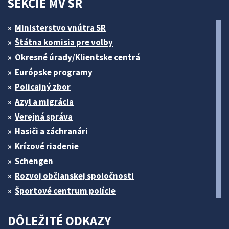
SEKCIE MV SR
Ministerstvo vnútra SR
Štátna komisia pre volby
Okresné úrady/Klientske centrá
Európske programy
Policajný zbor
Azyl a migrácia
Verejná správa
Hasiči a záchranári
Krízové riadenie
Schengen
Rozvoj občianskej spoločnosti
Športové centrum polície
DÔLEŽITÉ ODKAZY