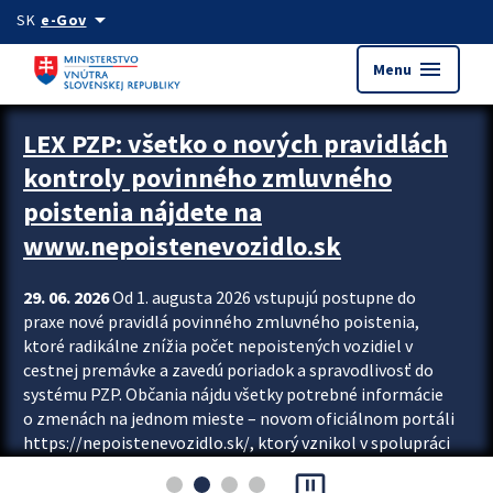
Preskocit na hlavný obsah
arrow_drop_down
SK
e-Gov
menu
Menu
Zastavit automatický posun upútavok
LEX PZP: všetko o nových pravidlách
kontroly povinného zmluvného
poistenia nájdete na
www.nepoistenevozidlo.sk
29. 06. 2026
Od 1. augusta 2026 vstupujú postupne do
praxe nové pravidlá povinného zmluvného poistenia,
ktoré radikálne znížia počet nepoistených vozidiel v
cestnej premávke a zavedú poriadok a spravodlivosť do
systému PZP. Občania nájdu všetky potrebné informácie
o zmenách na jednom mieste – novom oficiálnom portáli
https://nepoistenevozidlo.sk/, ktorý vznikol v spolupráci
Slovenskej kancelárie poisťovateľov (SKP), Slovenskej
pause_presentation
asociácie poisťovní (SLASPO) a Ministerstva vnútra SR.