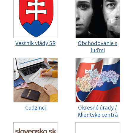
Vestník vlády SR
Obchodovanie s
ľuďmi
Cudzinci
Okresné úrady /
Klientske centrá