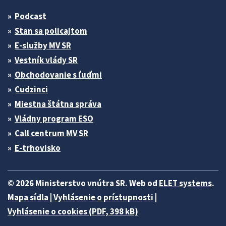
Podcast
Stan sa policajtom
E-služby MV SR
Vestník vlády SR
Obchodovanie s ľuďmi
Cudzinci
Miestna štátna správa
Vládny program ESO
Call centrum MV SR
E-trhovisko
© 2026 Ministerstvo vnútra SR. Web od
ELET systems
.
Mapa sídla
|
Vyhlásenie o prístupnosti
|
Vyhlásenie o cookies (PDF, 398 kB)