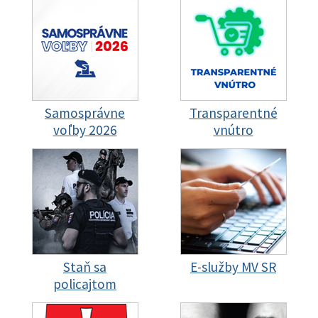
Samosprávne
Transparentné
voľby 2026
vnútro
Staň sa
E-služby MV SR
policajtom