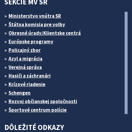
SEKCIE MV SR
Ministerstvo vnútra SR
Štátna komisia pre volby
Okresné úrady/Klientske centrá
Európske programy
Policajný zbor
Azyl a migrácia
Verejná správa
Hasiči a záchranári
Krízové riadenie
Schengen
Rozvoj občianskej spoločnosti
Športové centrum polície
DÔLEŽITÉ ODKAZY