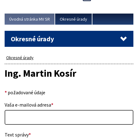
Novinky predstavili na...
Viac
Úvodná stránka MV SR
Okresné úrady
Okresné úrady
Okresné úrady
Ing. Martin Kosír
*
požadované údaje
Vaša e-mailová adresa
*
Text správy
*