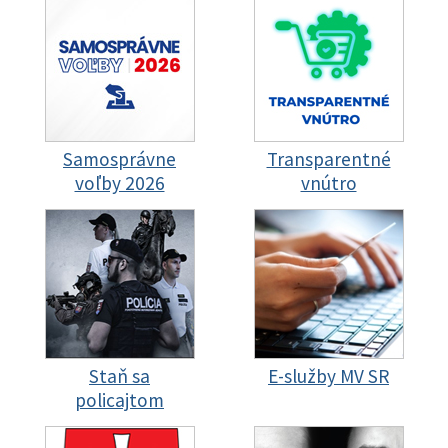
Samosprávne
Transparentné
voľby 2026
vnútro
Staň sa
E-služby MV SR
policajtom