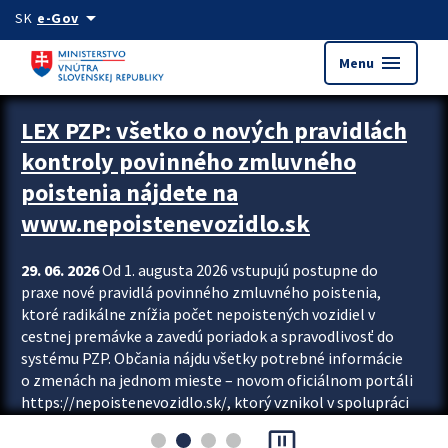
Preskocit na hlavný obsah
arrow_drop_down
SK
e-Gov
menu
Menu
Zastavit automatický posun upútavok
LEX PZP: všetko o nových pravidlách
kontroly povinného zmluvného
poistenia nájdete na
www.nepoistenevozidlo.sk
29. 06. 2026
Od 1. augusta 2026 vstupujú postupne do
praxe nové pravidlá povinného zmluvného poistenia,
ktoré radikálne znížia počet nepoistených vozidiel v
cestnej premávke a zavedú poriadok a spravodlivosť do
systému PZP. Občania nájdu všetky potrebné informácie
o zmenách na jednom mieste – novom oficiálnom portáli
https://nepoistenevozidlo.sk/, ktorý vznikol v spolupráci
Slovenskej kancelárie poisťovateľov (SKP), Slovenskej
pause_presentation
asociácie poisťovní (SLASPO) a Ministerstva vnútra SR.