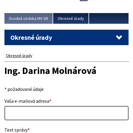
Novinky predstavili na...
Viac
Úvodná stránka MV SR
Okresné úrady
Okresné úrady
Okresné úrady
Ing. Darina Molnárová
*
požadované údaje
Vaša e-mailová adresa
*
Text správy
*