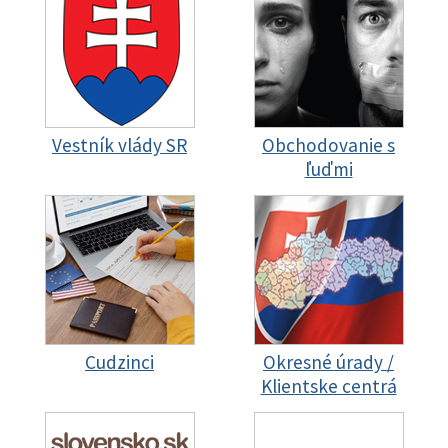
Vestník vlády SR
Obchodovanie s
ľuďmi
Cudzinci
Okresné úrady /
Klientske centrá