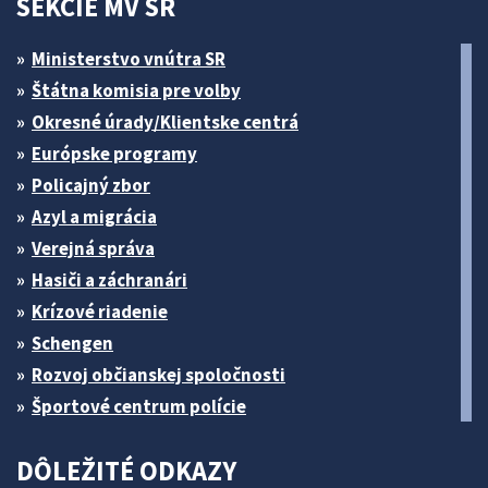
SEKCIE MV SR
Ministerstvo vnútra SR
Štátna komisia pre volby
Okresné úrady/Klientske centrá
Európske programy
Policajný zbor
Azyl a migrácia
Verejná správa
Hasiči a záchranári
Krízové riadenie
Schengen
Rozvoj občianskej spoločnosti
Športové centrum polície
DÔLEŽITÉ ODKAZY