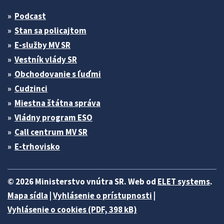
Podcast
Stan sa policajtom
E-služby MV SR
Vestník vlády SR
Obchodovanie s ľuďmi
Cudzinci
Miestna štátna správa
Vládny program ESO
Call centrum MV SR
E-trhovisko
© 2026 Ministerstvo vnútra SR. Web od
ELET systems
.
Mapa sídla
|
Vyhlásenie o prístupnosti
|
Vyhlásenie o cookies (PDF, 398 kB)