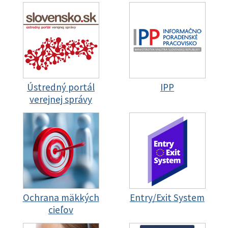
Ústredný portál
IPP
verejnej správy
Ochrana mäkkých
Entry/Exit System
cieľov