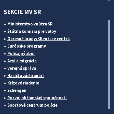
SEKCIE MV SR
Ministerstvo vnútra SR
Štátna komisia pre volby
Okresné úrady/Klientske centrá
Európske programy
Policajný zbor
Azyl a migrácia
Verejná správa
Hasiči a záchranári
Krízové riadenie
Schengen
Rozvoj občianskej spoločnosti
Športové centrum polície