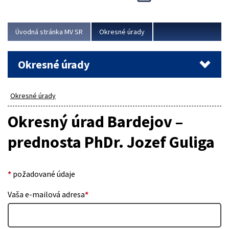
Novinky predstavili na...
Viac
Úvodná stránka MV SR
Okresné úrady
Okresné úrady
Okresné úrady
Okresný úrad Bardejov –
prednosta PhDr. Jozef Guliga
*
požadované údaje
Vaša e-mailová adresa
*