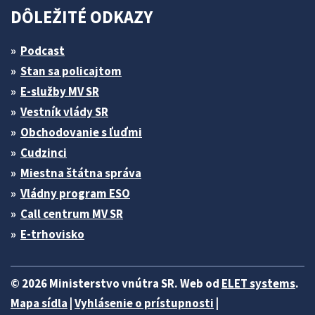
DÔLEŽITÉ ODKAZY
Podcast
Stan sa policajtom
E-služby MV SR
Vestník vlády SR
Obchodovanie s ľuďmi
Cudzinci
Miestna štátna správa
Vládny program ESO
Call centrum MV SR
E-trhovisko
© 2026 Ministerstvo vnútra SR. Web od
ELET systems
.
Mapa sídla
|
Vyhlásenie o prístupnosti
|