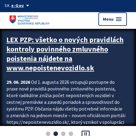
Preskocit na hlavný obsah
arrow_drop_down
SK
e-Gov
menu
Menu
Zastavit automatický posun upútavok
LEX PZP: všetko o nových pravidlách
kontroly povinného zmluvného
poistenia nájdete na
www.nepoistenevozidlo.sk
29. 06. 2026
Od 1. augusta 2026 vstupujú postupne do
praxe nové pravidlá povinného zmluvného poistenia,
ktoré radikálne znížia počet nepoistených vozidiel v
cestnej premávke a zavedú poriadok a spravodlivosť do
systému PZP. Občania nájdu všetky potrebné informácie
o zmenách na jednom mieste – novom oficiálnom portáli
https://nepoistenevozidlo.sk/, ktorý vznikol v spolupráci
Slovenskej kancelárie poisťovateľov (SKP), Slovenskej
pause_presentation
asociácie poisťovní (SLASPO) a Ministerstva vnútra SR.