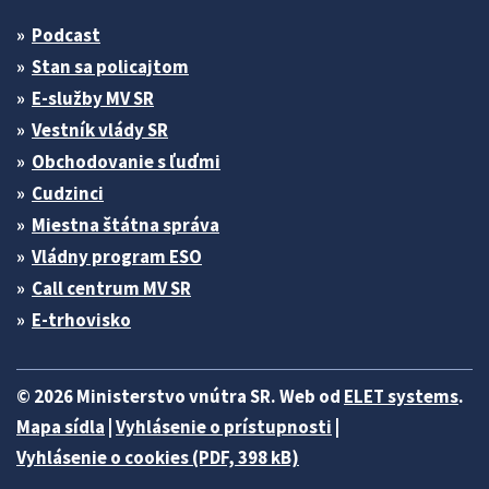
Podcast
Stan sa policajtom
E-služby MV SR
Vestník vlády SR
Obchodovanie s ľuďmi
Cudzinci
Miestna štátna správa
Vládny program ESO
Call centrum MV SR
E-trhovisko
© 2026 Ministerstvo vnútra SR. Web od
ELET systems
.
Mapa sídla
|
Vyhlásenie o prístupnosti
|
Vyhlásenie o cookies (PDF, 398 kB)