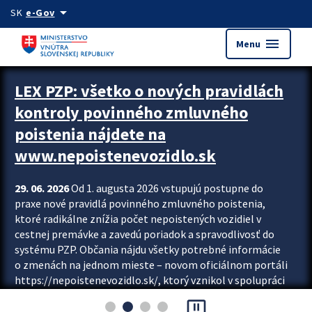
Preskocit na hlavný obsah
arrow_drop_down
SK
e-Gov
menu
Menu
Zastavit automatický posun upútavok
LEX PZP: všetko o nových pravidlách
kontroly povinného zmluvného
poistenia nájdete na
www.nepoistenevozidlo.sk
29. 06. 2026
Od 1. augusta 2026 vstupujú postupne do
praxe nové pravidlá povinného zmluvného poistenia,
ktoré radikálne znížia počet nepoistených vozidiel v
cestnej premávke a zavedú poriadok a spravodlivosť do
systému PZP. Občania nájdu všetky potrebné informácie
o zmenách na jednom mieste – novom oficiálnom portáli
https://nepoistenevozidlo.sk/, ktorý vznikol v spolupráci
Slovenskej kancelárie poisťovateľov (SKP), Slovenskej
pause_presentation
asociácie poisťovní (SLASPO) a Ministerstva vnútra SR.