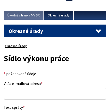
Novinky predstavili na...
Viac
Úvodná stránka MV SR
Okresné úrady
Okresné úrady
Okresné úrady
Sídlo výkonu práce
*
požadované údaje
Vaša e-mailová adresa
*
Text správy
*