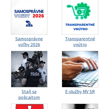
Samosprávne
Transparentné
voľby 2026
vnútro
Staň sa
E-služby MV SR
policajtom