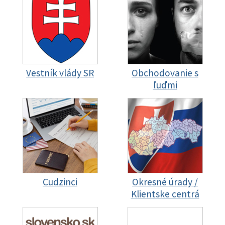
Vestník vlády SR
Obchodovanie s
ľuďmi
Cudzinci
Okresné úrady /
Klientske centrá