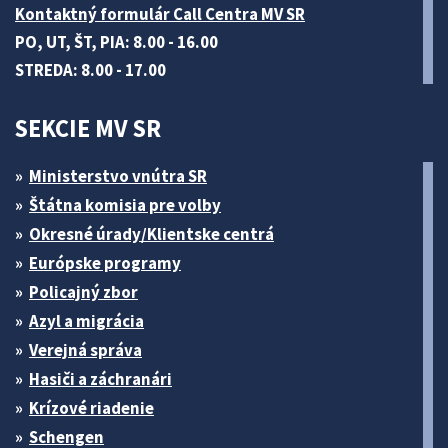
Kontaktný formulár Call Centra MV SR
PO, UT, ŠT, PIA: 8.00 - 16.00
STREDA: 8.00 - 17.00
SEKCIE MV SR
Ministerstvo vnútra SR
Štátna komisia pre volby
Okresné úrady/Klientske centrá
Európske programy
Policajný zbor
Azyl a migrácia
Verejná správa
Hasiči a záchranári
Krízové riadenie
Schengen