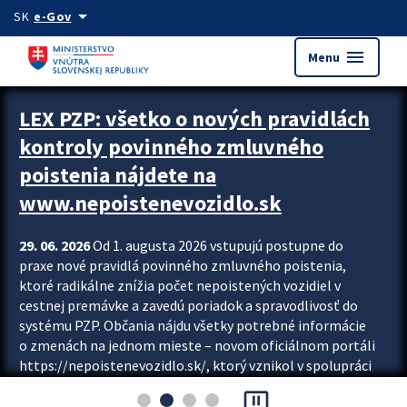
Preskocit na hlavný obsah
arrow_drop_down
SK
e-Gov
menu
Menu
Zastavit automatický posun upútavok
LEX PZP: všetko o nových pravidlách
kontroly povinného zmluvného
poistenia nájdete na
www.nepoistenevozidlo.sk
29. 06. 2026
Od 1. augusta 2026 vstupujú postupne do
praxe nové pravidlá povinného zmluvného poistenia,
ktoré radikálne znížia počet nepoistených vozidiel v
cestnej premávke a zavedú poriadok a spravodlivosť do
systému PZP. Občania nájdu všetky potrebné informácie
o zmenách na jednom mieste – novom oficiálnom portáli
https://nepoistenevozidlo.sk/, ktorý vznikol v spolupráci
Slovenskej kancelárie poisťovateľov (SKP), Slovenskej
pause_presentation
asociácie poisťovní (SLASPO) a Ministerstva vnútra SR.