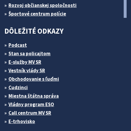
Rozvoj občianskej spoločnosti
Športové centrum polície
DÔLEŽITÉ ODKAZY
Podcast
Stan sa policajtom
E-služby MV SR
Vestník vlády SR
Obchodovanie s ľuďmi
Cudzinci
Miestna štátna správa
Vládny program ESO
Call centrum MV SR
E-trhovisko