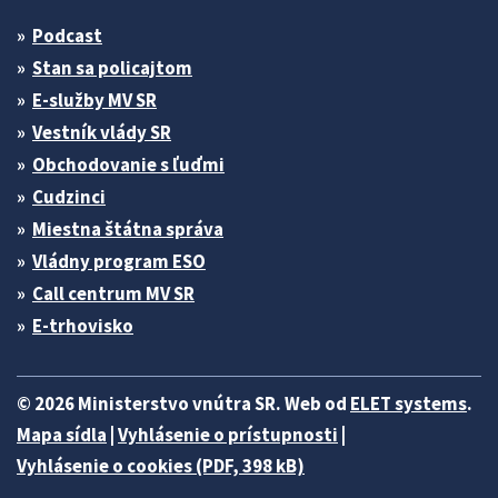
Podcast
Stan sa policajtom
E-služby MV SR
Vestník vlády SR
Obchodovanie s ľuďmi
Cudzinci
Miestna štátna správa
Vládny program ESO
Call centrum MV SR
E-trhovisko
© 2026 Ministerstvo vnútra SR. Web od
ELET systems
.
Mapa sídla
|
Vyhlásenie o prístupnosti
|
Vyhlásenie o cookies (PDF, 398 kB)