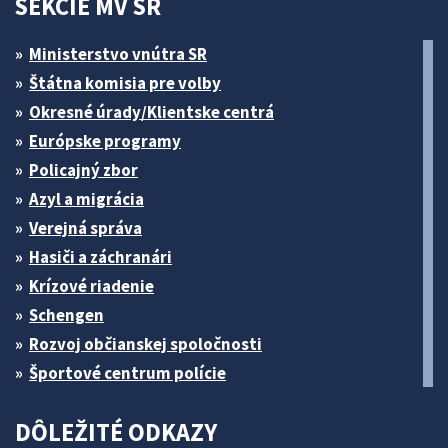
SEKCIE MV SR
Ministerstvo vnútra SR
Štátna komisia pre volby
Okresné úrady/Klientske centrá
Európske programy
Policajný zbor
Azyl a migrácia
Verejná správa
Hasiči a záchranári
Krízové riadenie
Schengen
Rozvoj občianskej spoločnosti
Športové centrum polície
DÔLEŽITÉ ODKAZY