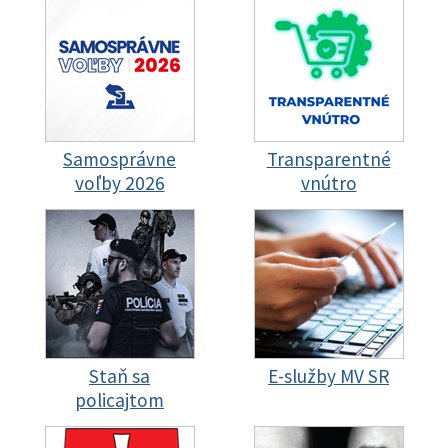
Samosprávne
Transparentné
voľby 2026
vnútro
Staň sa
E-služby MV SR
policajtom