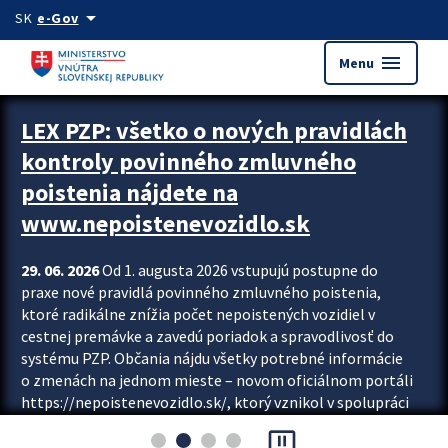
Preskocit na hlavný obsah
arrow_drop_down
SK
e-Gov
menu
Menu
Zastavit automatický posun upútavok
LEX PZP: všetko o nových pravidlách
kontroly povinného zmluvného
poistenia nájdete na
www.nepoistenevozidlo.sk
29. 06. 2026
Od 1. augusta 2026 vstupujú postupne do
praxe nové pravidlá povinného zmluvného poistenia,
ktoré radikálne znížia počet nepoistených vozidiel v
cestnej premávke a zavedú poriadok a spravodlivosť do
systému PZP. Občania nájdu všetky potrebné informácie
o zmenách na jednom mieste – novom oficiálnom portáli
https://nepoistenevozidlo.sk/, ktorý vznikol v spolupráci
Slovenskej kancelárie poisťovateľov (SKP), Slovenskej
pause_presentation
asociácie poisťovní (SLASPO) a Ministerstva vnútra SR.