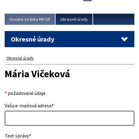
Novinky predstavili na...
Viac
Úvodná stránka MV SR
Okresné úrady
Okresné úrady
Okresné úrady
Mária Vičeková
*
požadované údaje
Vaša e-mailová adresa
*
Text správy
*