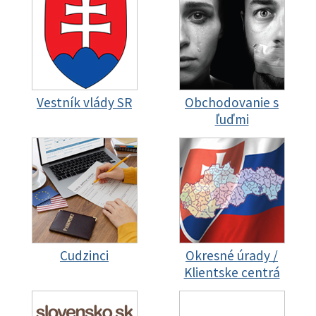
Vestník vlády SR
Obchodovanie s
ľuďmi
Cudzinci
Okresné úrady /
Klientske centrá