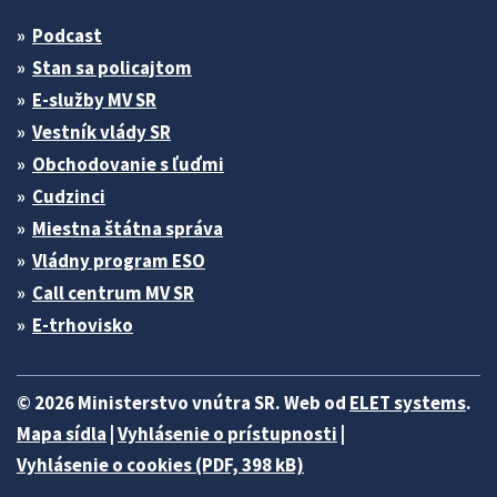
Podcast
Stan sa policajtom
E-služby MV SR
Vestník vlády SR
Obchodovanie s ľuďmi
Cudzinci
Miestna štátna správa
Vládny program ESO
Call centrum MV SR
E-trhovisko
© 2026 Ministerstvo vnútra SR. Web od
ELET systems
.
Mapa sídla
|
Vyhlásenie o prístupnosti
|
Vyhlásenie o cookies (PDF, 398 kB)