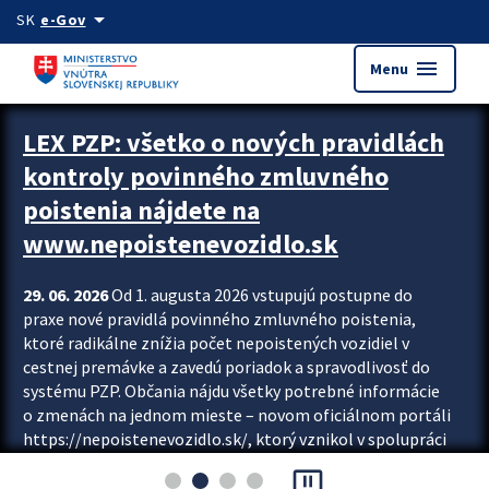
Preskocit na hlavný obsah
arrow_drop_down
SK
e-Gov
menu
Menu
Zastavit automatický posun upútavok
LEX PZP: všetko o nových pravidlách
kontroly povinného zmluvného
poistenia nájdete na
www.nepoistenevozidlo.sk
29. 06. 2026
Od 1. augusta 2026 vstupujú postupne do
praxe nové pravidlá povinného zmluvného poistenia,
ktoré radikálne znížia počet nepoistených vozidiel v
cestnej premávke a zavedú poriadok a spravodlivosť do
systému PZP. Občania nájdu všetky potrebné informácie
o zmenách na jednom mieste – novom oficiálnom portáli
https://nepoistenevozidlo.sk/, ktorý vznikol v spolupráci
Slovenskej kancelárie poisťovateľov (SKP), Slovenskej
pause_presentation
asociácie poisťovní (SLASPO) a Ministerstva vnútra SR.