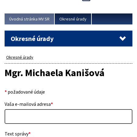
Novinky predstavili na...
Viac
Úvodná stránka MV SR
Okresné úrady
Okresné úrady
Okresné úrady
Mgr. Michaela Kanišová
*
požadované údaje
Vaša e-mailová adresa
*
Text správy
*