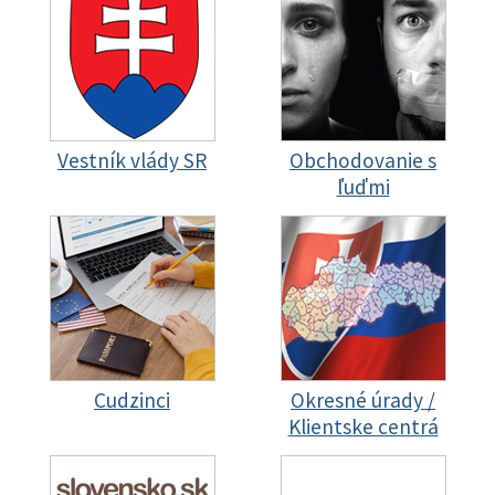
Vestník vlády SR
Obchodovanie s
ľuďmi
Cudzinci
Okresné úrady /
Klientske centrá