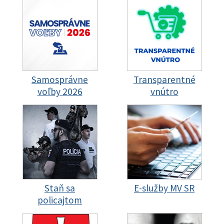
Samosprávne
Transparentné
voľby 2026
vnútro
Staň sa
E-služby MV SR
policajtom