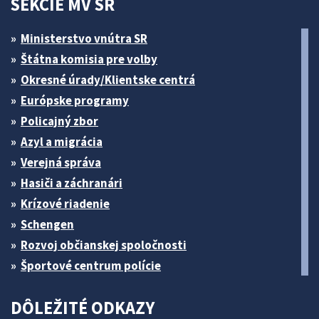
SEKCIE MV SR
Ministerstvo vnútra SR
Štátna komisia pre volby
Okresné úrady/Klientske centrá
Európske programy
Policajný zbor
Azyl a migrácia
Verejná správa
Hasiči a záchranári
Krízové riadenie
Schengen
Rozvoj občianskej spoločnosti
Športové centrum polície
DÔLEŽITÉ ODKAZY