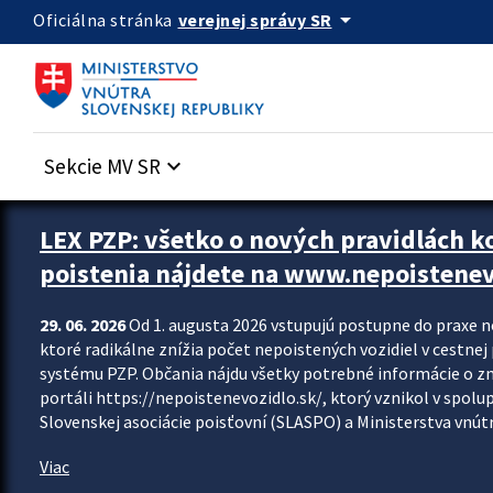
Preskocit na hlavný obsah
arrow_drop_down
verejnej správy SR
Oficiálna stránka
Sekcie MV SR
keyboard_arrow_down
Zastavit automatický posun upútavok
LEX PZP: všetko o nových pravidlách 
poistenia nájdete na www.nepoistenev
29. 06. 2026
Od 1. augusta 2026 vstupujú postupne do praxe 
ktoré radikálne znížia počet nepoistených vozidiel v cestne
systému PZP. Občania nájdu všetky potrebné informácie o 
portáli https://nepoistenevozidlo.sk/, ktorý vznikol v spolu
Slovenskej asociácie poisťovní (SLASPO) a Ministerstva vnútra
Viac