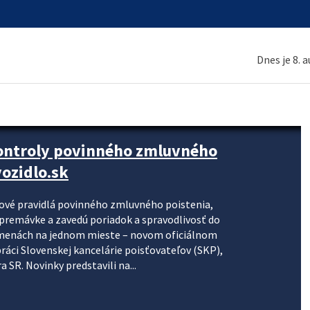
Dnes je 8. 
kontroly povinného zmluvného
ozidlo.sk
nové pravidlá povinného zmluvného poistenia,
j premávke a zavedú poriadok a spravodlivosť do
zmenách na jednom mieste – novom oficiálnom
práci Slovenskej kancelárie poisťovateľov (SKP),
 SR. Novinky predstavili na...