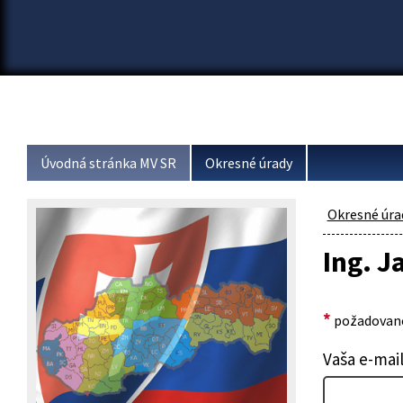
Úvodná stránka MV SR
Okresné úrady
Okresné úra
Ing. J
*
požadované
Vaša e-mai