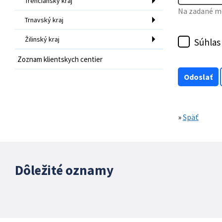
Trenčiansky kraj
Na zadané mo
Trnavský kraj
Žilinský kraj
Súhlas
Zoznam klientskych centier
»
Späť
Dôležité oznamy