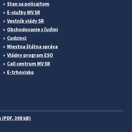
Stan sa policajtom
E-služby MV SR
Vestník vlády SR
Obchodovanie s ľuďmi
Cudzinci
Miestna štátna správa
Vládny program ESO
Call centrum MV SR
E-trhovisko
 (PDF, 398 kB)