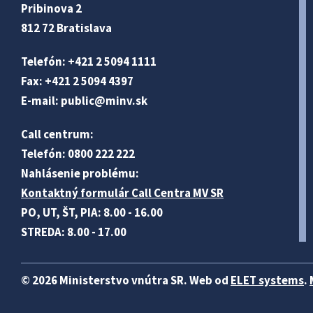
Pribinova 2
812 72 Bratislava
Telefón: +421 2 5094 1111
Fax: +421 2 5094 4397
E-mail:
public@minv
.sk
Call centrum:
Telefón: 0800 222 222
Nahlásenie problému:
Kontaktný formulár Call Centra MV SR
PO, UT, ŠT, PIA: 8.00 - 16.00
STREDA: 8.00 - 17.00
© 2026 Ministerstvo vnútra SR. Web od
ELET systems
.