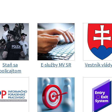
Staň sa
E-služby MV SR
Vestník vlád
policajtom