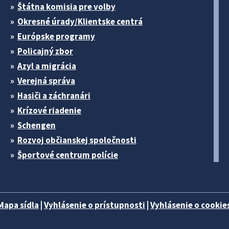
Štátna komisia pre volby
Okresné úrady/Klientske centrá
Európske programy
Policajný zbor
Azyl a migrácia
Verejná správa
Hasiči a záchranári
Krízové riadenie
Schengen
Rozvoj občianskej spoločnosti
Športové centrum polície
Mapa sídla
|
Vyhlásenie o prístupnosti
|
Vyhlásenie o cookies