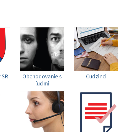
y SR
Obchodovanie s
Cudzinci
ľuďmi