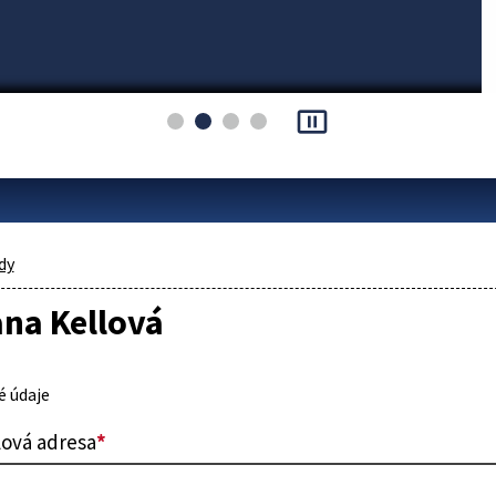
pause_presentation
dy
ana Kellová
 údaje
lová adresa
*