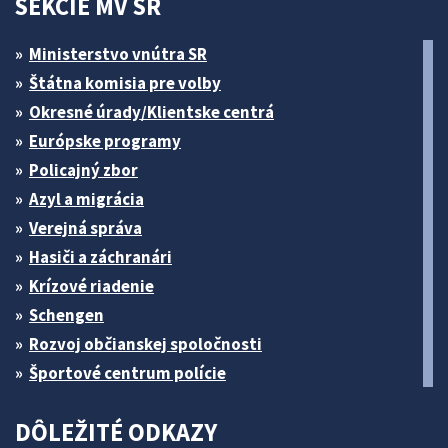
SEKCIE MV SR
Ministerstvo vnútra SR
Štátna komisia pre volby
Okresné úrady/Klientske centrá
Európske programy
Policajný zbor
Azyl a migrácia
Verejná správa
Hasiči a záchranári
Krízové riadenie
Schengen
Rozvoj občianskej spoločnosti
Športové centrum polície
DÔLEŽITÉ ODKAZY