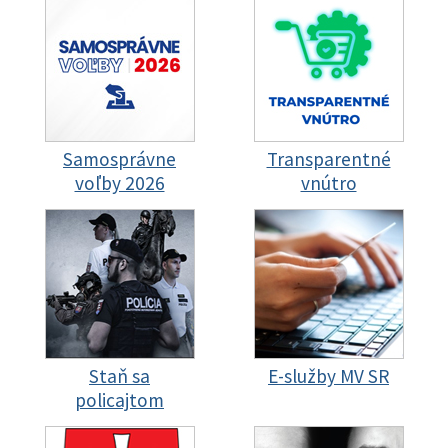
Samosprávne
Transparentné
voľby 2026
vnútro
Staň sa
E-služby MV SR
policajtom