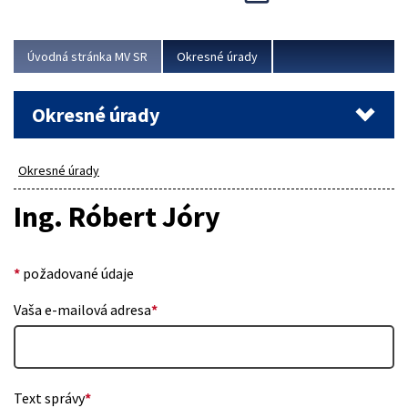
Novinky predstavili na...
Viac
Úvodná stránka MV SR
Okresné úrady
Okresné úrady
Okresné úrady
Ing. Róbert Jóry
*
požadované údaje
Vaša e-mailová adresa
*
Text správy
*