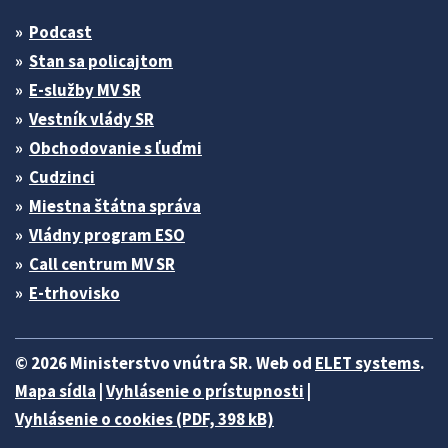
Podcast
Stan sa policajtom
E-služby MV SR
Vestník vlády SR
Obchodovanie s ľuďmi
Cudzinci
Miestna štátna správa
Vládny program ESO
Call centrum MV SR
E-trhovisko
© 2026 Ministerstvo vnútra SR. Web od
ELET systems
.
Mapa sídla
|
Vyhlásenie o prístupnosti
|
Vyhlásenie o cookies (PDF, 398 kB)