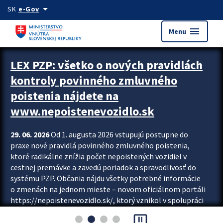
Preskocit na hlavný obsah
arrow_drop_down
SK
e-Gov
menu
Menu
Zastavit automatický posun upútavok
LEX PZP: všetko o nových pravidlách
kontroly povinného zmluvného
poistenia nájdete na
www.nepoistenevozidlo.sk
29. 06. 2026
Od 1. augusta 2026 vstupujú postupne do
praxe nové pravidlá povinného zmluvného poistenia,
ktoré radikálne znížia počet nepoistených vozidiel v
cestnej premávke a zavedú poriadok a spravodlivosť do
systému PZP. Občania nájdu všetky potrebné informácie
o zmenách na jednom mieste – novom oficiálnom portáli
https://nepoistenevozidlo.sk/, ktorý vznikol v spolupráci
Slovenskej kancelárie poisťovateľov (SKP), Slovenskej
pause_presentation
asociácie poisťovní (SLASPO) a Ministerstva vnútra SR.