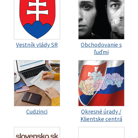
Vestník vlády SR
Obchodovanie s
ľuďmi
Cudzinci
Okresné úrady /
Klientske centrá