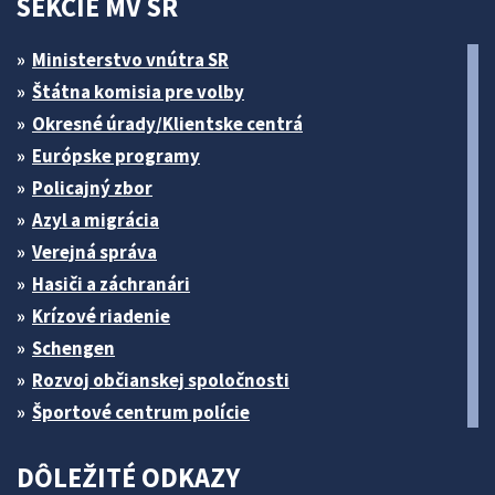
SEKCIE MV SR
Ministerstvo vnútra SR
Štátna komisia pre volby
Okresné úrady/Klientske centrá
Európske programy
Policajný zbor
Azyl a migrácia
Verejná správa
Hasiči a záchranári
Krízové riadenie
Schengen
Rozvoj občianskej spoločnosti
Športové centrum polície
DÔLEŽITÉ ODKAZY