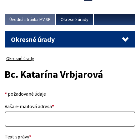
Novinky predstavili na...
Viac
Úvodná stránka MV SR
Okresné úrady
Okresné úrady
Okresné úrady
Bc. Katarína Vrbjarová
*
požadované údaje
Vaša e-mailová adresa
*
Text správy
*