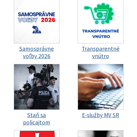
Samosprávne
Transparentné
voľby 2026
vnútro
Staň sa
E-služby MV SR
policajtom