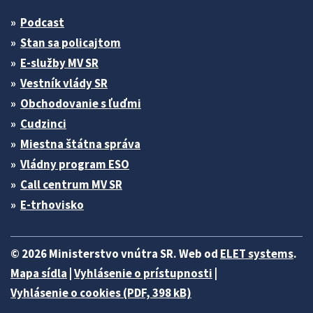
Podcast
Stan sa policajtom
E-služby MV SR
Vestník vlády SR
Obchodovanie s ľuďmi
Cudzinci
Miestna štátna správa
Vládny program ESO
Call centrum MV SR
E-trhovisko
© 2026 Ministerstvo vnútra SR. Web od
ELET systems
.
Mapa sídla
|
Vyhlásenie o prístupnosti
|
Vyhlásenie o cookies (PDF, 398 kB)