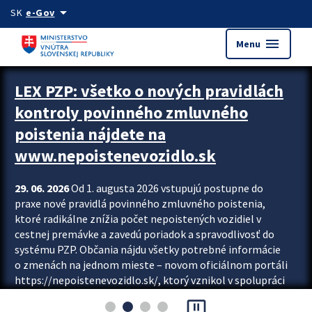
Preskocit na hlavný obsah
arrow_drop_down
SK
e-Gov
menu
Menu
Zastavit automatický posun upútavok
LEX PZP: všetko o nových pravidlách
kontroly povinného zmluvného
poistenia nájdete na
www.nepoistenevozidlo.sk
29. 06. 2026
Od 1. augusta 2026 vstupujú postupne do
praxe nové pravidlá povinného zmluvného poistenia,
ktoré radikálne znížia počet nepoistených vozidiel v
cestnej premávke a zavedú poriadok a spravodlivosť do
systému PZP. Občania nájdu všetky potrebné informácie
o zmenách na jednom mieste – novom oficiálnom portáli
https://nepoistenevozidlo.sk/, ktorý vznikol v spolupráci
Slovenskej kancelárie poisťovateľov (SKP), Slovenskej
pause_presentation
asociácie poisťovní (SLASPO) a Ministerstva vnútra SR.