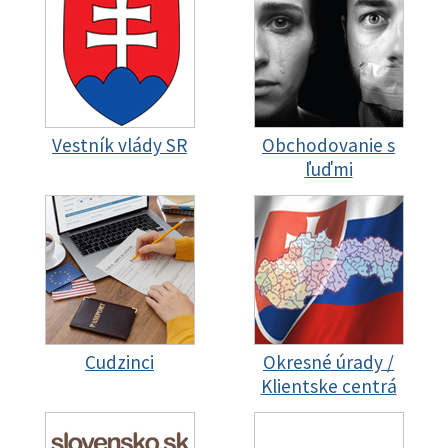
Vestník vlády SR
Obchodovanie s
ľuďmi
Cudzinci
Okresné úrady /
Klientske centrá