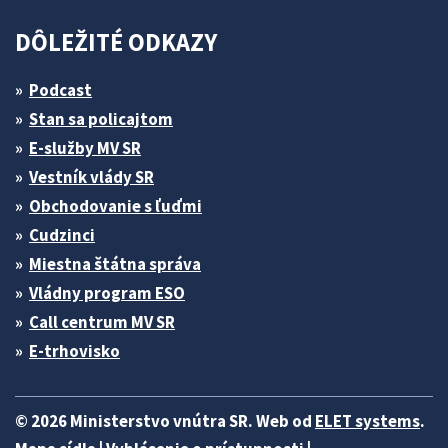
DÔLEŽITÉ ODKAZY
Podcast
Stan sa policajtom
E-služby MV SR
Vestník vlády SR
Obchodovanie s ľuďmi
Cudzinci
Miestna štátna správa
Vládny program ESO
Call centrum MV SR
E-trhovisko
© 2026 Ministerstvo vnútra SR. Web od
ELET systems
.