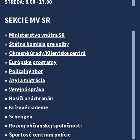
STREDA: 8.00 - 17.00
SEKCIE MV SR
Ministerstvo vnútra SR
Štátna komisia pre volby
Okresné úrady/Klientske centrá
Európske programy
Policajný zbor
Azyl a migrácia
Verejná správa
Hasiči a záchranári
Krízové riadenie
Schengen
Rozvoj občianskej spoločnosti
Športové centrum polície