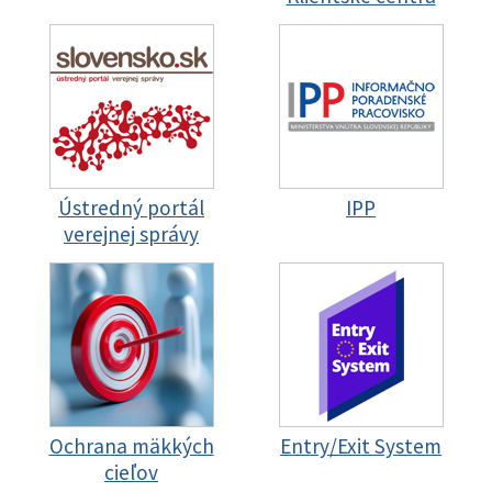
Ústredný portál
IPP
verejnej správy
Ochrana mäkkých
Entry/Exit System
cieľov