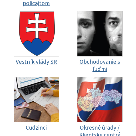
policajtom
Vestník vlády SR
Obchodovanie s
ľuďmi
Cudzinci
Okresné úrady /
Klientske centrá