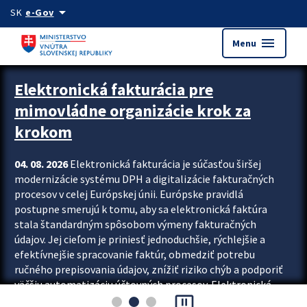
Preskocit na hlavný obsah
arrow_drop_down
SK
e-Gov
menu
Menu
Zastavit automatický posun upútavok
Elektronická fakturácia pre
mimovládne organizácie krok za
krokom
04. 08. 2026
Elektronická fakturácia je súčasťou širšej
modernizácie systému DPH a digitalizácie fakturačných
procesov v celej Európskej únii. Európske pravidlá
postupne smerujú k tomu, aby sa elektronická faktúra
stala štandardným spôsobom výmeny fakturačných
údajov. Jej cieľom je priniesť jednoduchšie, rýchlejšie a
efektívnejšie spracovanie faktúr, obmedziť potrebu
ručného prepisovania údajov, znížiť riziko chýb a podporiť
väčšiu automatizáciu účtovných procesov. Elektronická
pause_presentation
fakturácia preto nepredstavuje...