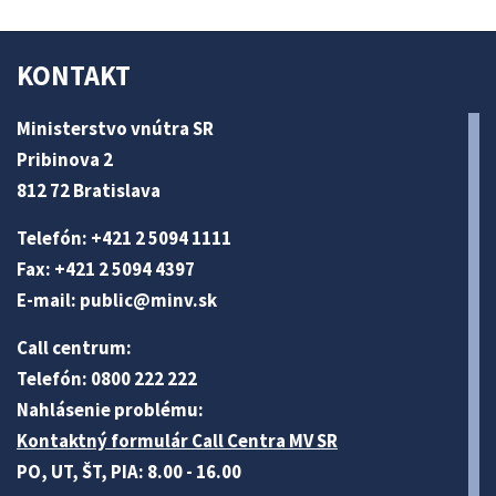
KONTAKT
Ministerstvo vnútra SR
Pribinova 2
812 72 Bratislava
Telefón: +421 2 5094 1111
Fax: +421 2 5094 4397
E-mail:
public@minv
.sk
Call centrum:
Telefón: 0800 222 222
Nahlásenie problému:
Kontaktný formulár Call Centra MV SR
PO, UT, ŠT, PIA: 8.00 - 16.00