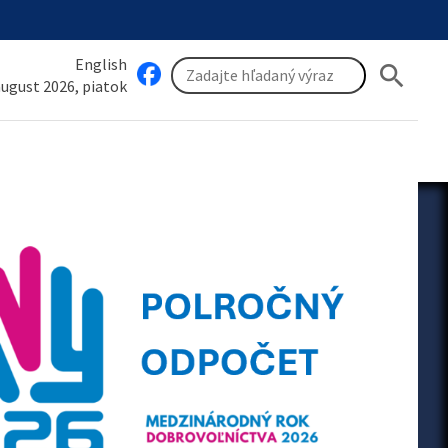
English
search
 august 2026, piatok