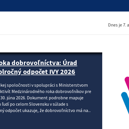
Dnes je 7.
ne organizácie krok za krokom
nizácie systému DPH a digitalizácie fakturačných
smerujú k tomu, aby sa elektronická faktúra stala
 je priniesť jednoduchšie, rýchlejšie a
repisovania údajov, znížiť riziko chýb a podporiť
rácia preto nepredstavuje...