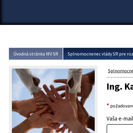
Úvodná stránka MV SR
Splnomocnenec vlády SR pre roz
Splnomocnen
Ing. 
*
požadované
Vaša e-mai