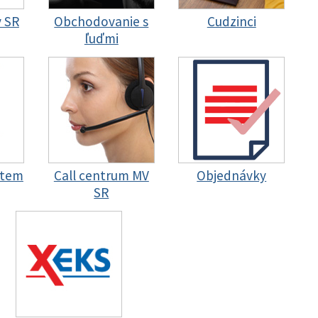
y SR
Obchodovanie s
Cudzinci
ľuďmi
stem
Call centrum MV
Objednávky
SR