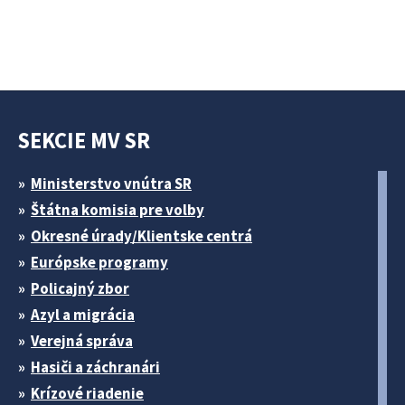
SEKCIE MV SR
Ministerstvo vnútra SR
Štátna komisia pre volby
Okresné úrady/Klientske centrá
Európske programy
Policajný zbor
Azyl a migrácia
Verejná správa
Hasiči a záchranári
Krízové riadenie