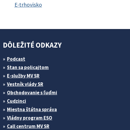
E-trhovisko
DÔLEŽITÉ ODKAZY
Podcast
Stan sa policajtom
E-služby MV SR
Vestník vlády SR
Obchodovanie s ľuďmi
Cudzinci
Miestna štátna správa
Vládny program ESO
Call centrum MV SR