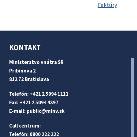
Faktúry
KONTAKT
Ministerstvo vnútra SR
Pribinova 2
812 72 Bratislava
Telefón: +421 2 5094 1111
Fax: +421 2 5094 4397
E-mail:
public@minv
.sk
Call centrum:
Telefón: 0800 222 222