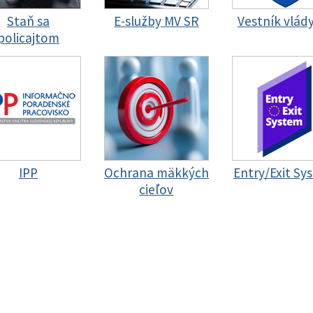
Staň sa
E-služby MV SR
Vestník vlád
policajtom
IPP
Ochrana mäkkých
Entry/Exit Sy
cieľov