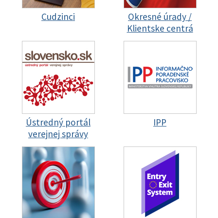
Cudzinci
Okresné úrady /
Klientske centrá
Ústredný portál
IPP
verejnej správy