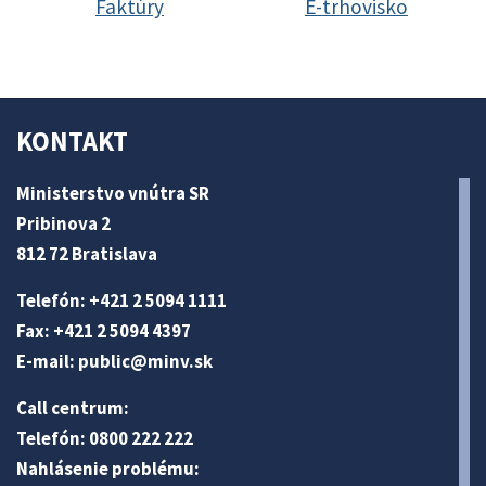
Faktúry
E-trhovisko
KONTAKT
Ministerstvo vnútra SR
Pribinova 2
812 72 Bratislava
Telefón: +421 2 5094 1111
Fax: +421 2 5094 4397
E-mail:
public@minv
.sk
Call centrum:
Telefón: 0800 222 222
Nahlásenie problému: