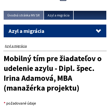
Viac
Úvodná stránka MV SR
Azyl a migrácia
Azyl a migrácia
Azyl a migrácia
Mobilný tím pre žiadateľov o
udelenie azylu - Dipl. špec.
Irina Adamová, MBA
(manažérka projektu)
*
požadované údaje