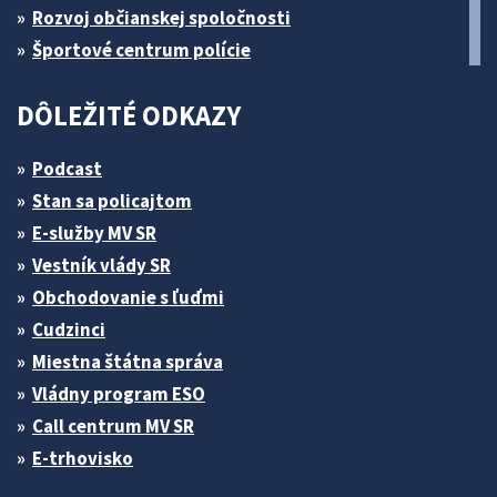
Rozvoj občianskej spoločnosti
Športové centrum polície
DÔLEŽITÉ ODKAZY
Podcast
Stan sa policajtom
E-služby MV SR
Vestník vlády SR
Obchodovanie s ľuďmi
Cudzinci
Miestna štátna správa
Vládny program ESO
Call centrum MV SR
E-trhovisko