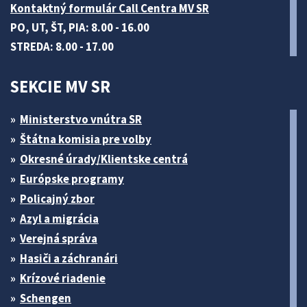
Kontaktný formulár Call Centra MV SR
PO, UT, ŠT, PIA: 8.00 - 16.00
STREDA: 8.00 - 17.00
SEKCIE MV SR
Ministerstvo vnútra SR
Štátna komisia pre volby
Okresné úrady/Klientske centrá
Európske programy
Policajný zbor
Azyl a migrácia
Verejná správa
Hasiči a záchranári
Krízové riadenie
Schengen