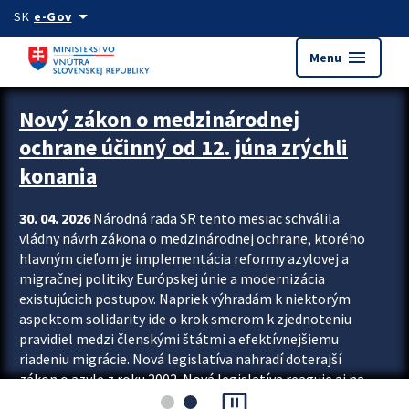
Preskocit na hlavný obsah
arrow_drop_down
SK
e-Gov
menu
Menu
Zastavit automatický posun upútavok
Nový zákon o medzinárodnej
ochrane účinný od 12. júna zrýchli
konania
30. 04. 2026
Národná rada SR tento mesiac schválila
vládny návrh zákona o medzinárodnej ochrane, ktorého
hlavným cieľom je implementácia reformy azylovej a
migračnej politiky Európskej únie a modernizácia
existujúcich postupov. Napriek výhradám k niektorým
aspektom solidarity ide o krok smerom k zjednoteniu
pravidiel medzi členskými štátmi a efektívnejšiemu
riadeniu migrácie. Nová legislatíva nahradí doterajší
zákon o azyle z roku 2002. Nová legislatíva reaguje aj na
pause_presentation
vývoj posledného desaťročia, počas...