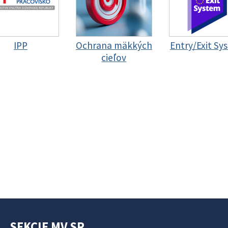
IPP
Ochrana mäkkých
Entry/Exit Sy
cieľov
SEKCIE MV SR