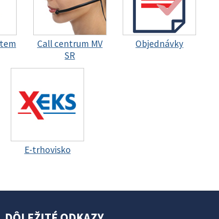
stem
Call centrum MV
Objednávky
SR
E-trhovisko
DÔLEŽITÉ ODKAZY