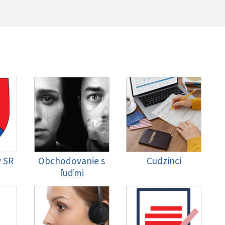
y SR
Obchodovanie s
Cudzinci
ľuďmi