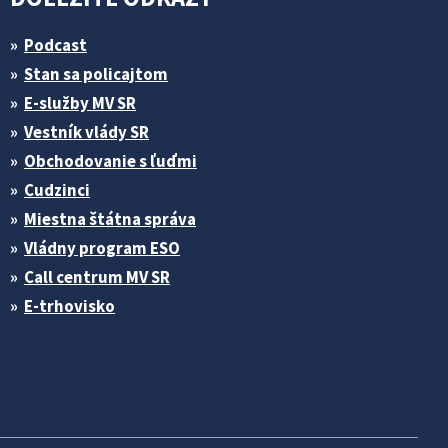
Podcast
Stan sa policajtom
E-služby MV SR
Vestník vlády SR
Obchodovanie s ľuďmi
Cudzinci
Miestna štátna správa
Vládny program ESO
Call centrum MV SR
E-trhovisko