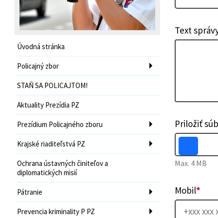
Text správ
Úvodná stránka
Policajný zbor
STAŇ SA POLICAJTOM!
Aktuality Prezídia PZ
Priložiť sú
Prezídium Policajného zboru
Krajské riaditeľstvá PZ
Max. 4 MB
Ochrana ústavných činiteľov a
diplomatických misií
Mobil
*
Pátranie
Prevencia kriminality P PZ