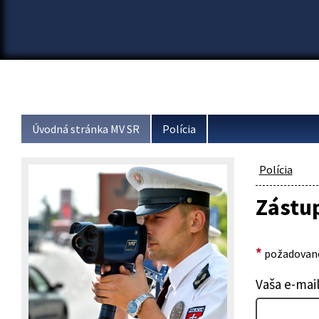
Úvodná stránka MV SR
Polícia
Polícia
Zástup
*
požadované
Vaša e-mai