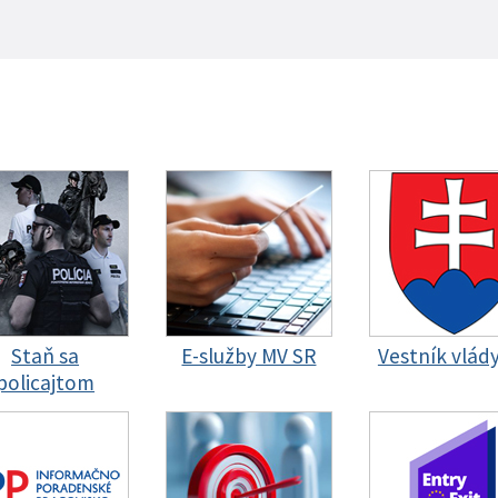
Staň sa
E-služby MV SR
Vestník vlád
policajtom