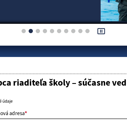
pause_presentation
ca riaditeľa školy – súčasne ve
 údaje
lová adresa
*