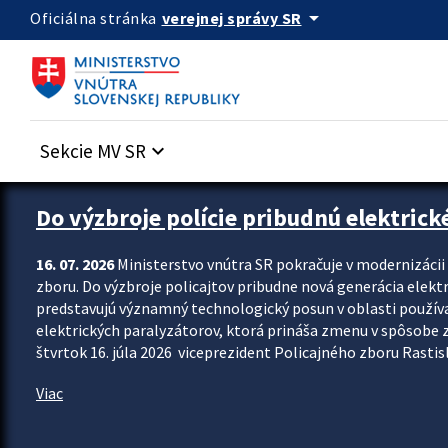
Preskocit na hlavný obsah
arrow_drop_down
verejnej správy SR
Oficiálna stránka
Sekcie MV SR
keyboard_arrow_down
Zastavit automatický posun upútavok
Do výzbroje polície pribudnú elektrick
16. 07. 2026
Ministerstvo vnútra SR pokračuje v modernizáci
zboru. Do výzbroje policajtov pribudne nová generácia elekt
predstavujú významný technologický posun v oblasti použív
elektrických paralyzátorov, ktorá prináša zmenu v spôsobe zvl
štvrtok 16. júla 2026 viceprezident Policajného zboru Rastisla
Viac