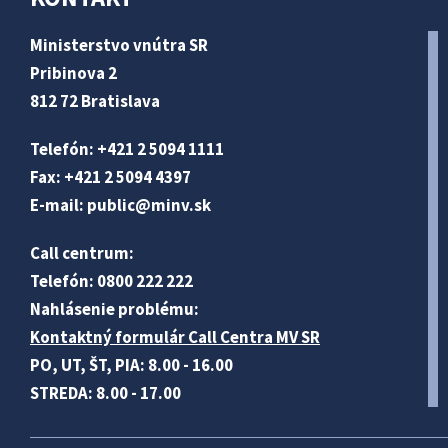
Ministerstvo vnútra SR
Pribinova 2
812 72 Bratislava
Telefón: +421 2 5094 1111
Fax: +421 2 5094 4397
E-mail:
public@minv
.sk
Call centrum:
Telefón: 0800 222 222
Nahlásenie problému:
Kontaktný formulár Call Centra MV SR
PO, UT, ŠT, PIA: 8.00 - 16.00
STREDA: 8.00 - 17.00