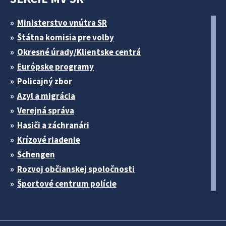
Ministerstvo vnútra SR
Štátna komisia pre volby
Okresné úrady/Klientske centrá
Európske programy
Policajný zbor
Azyl a migrácia
Verejná správa
Hasiči a záchranári
Krízové riadenie
Schengen
Rozvoj občianskej spoločnosti
Športové centrum polície