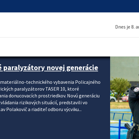
Dnes je 8. 
é paralyzátory novej generácie
i materiálno-technického vybavenia Policajného
rických paralyzátorov TASER 10, ktoré
ania donucovacích prostriedkov. Novú generáciu
ádania rizikových situácií, predstavili vo
v Polakovič a riaditeľ odboru výcviku...