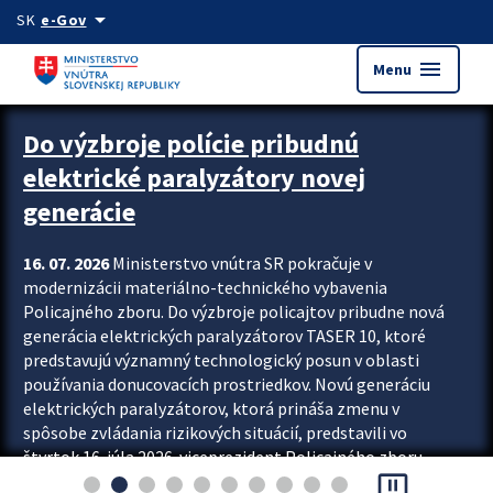
Preskocit na hlavný obsah
arrow_drop_down
SK
e-Gov
menu
Menu
Zastavit automatický posun upútavok
Do výzbroje polície pribudnú
elektrické paralyzátory novej
generácie
16. 07. 2026
Ministerstvo vnútra SR pokračuje v
modernizácii materiálno-technického vybavenia
Policajného zboru. Do výzbroje policajtov pribudne nová
generácia elektrických paralyzátorov TASER 10, ktoré
predstavujú významný technologický posun v oblasti
používania donucovacích prostriedkov. Novú generáciu
elektrických paralyzátorov, ktorá prináša zmenu v
spôsobe zvládania rizikových situácií, predstavili vo
štvrtok 16. júla 2026 viceprezident Policajného zboru
pause_presentation
Rastislav Polakovič a riaditeľ odboru výcviku...