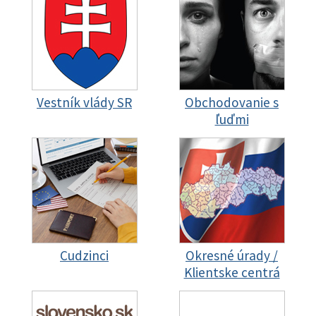
Vestník vlády SR
Obchodovanie s
ľuďmi
Cudzinci
Okresné úrady /
Klientske centrá