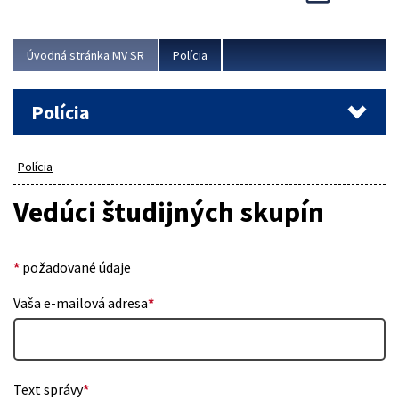
Viac
Úvodná stránka MV SR
Polícia
Polícia
Polícia
Vedúci študijných skupín
*
požadované údaje
Vaša e-mailová adresa
*
Text správy
*