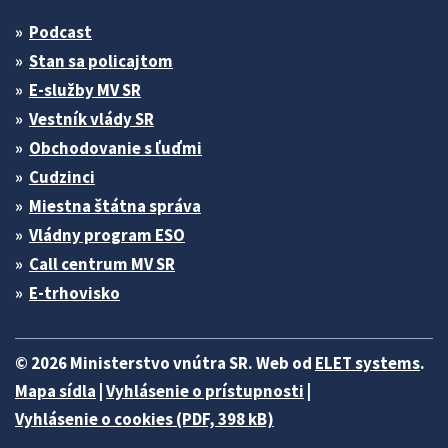
Podcast
Stan sa policajtom
E-služby MV SR
Vestník vlády SR
Obchodovanie s ľuďmi
Cudzinci
Miestna štátna správa
Vládny program ESO
Call centrum MV SR
E-trhovisko
© 2026 Ministerstvo vnútra SR. Web od
ELET systems
.
Mapa sídla
|
Vyhlásenie o prístupnosti
|
Vyhlásenie o cookies (PDF, 398 kB)