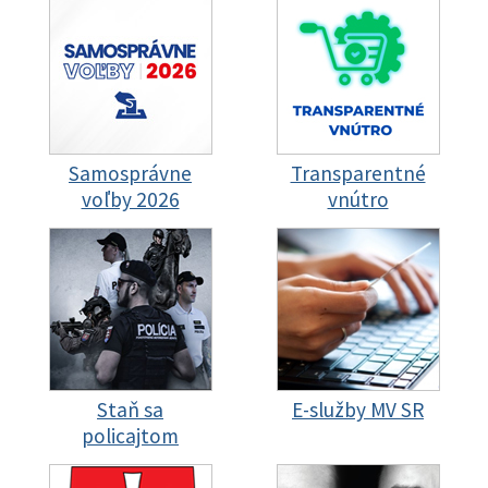
Samosprávne
Transparentné
voľby 2026
vnútro
Staň sa
E-služby MV SR
policajtom