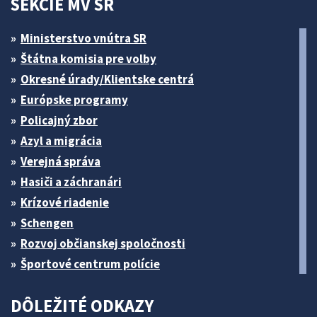
SEKCIE MV SR
Ministerstvo vnútra SR
Štátna komisia pre volby
Okresné úrady/Klientske centrá
Európske programy
Policajný zbor
Azyl a migrácia
Verejná správa
Hasiči a záchranári
Krízové riadenie
Schengen
Rozvoj občianskej spoločnosti
Športové centrum polície
DÔLEŽITÉ ODKAZY