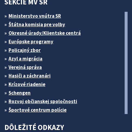
SEKCIE MV SR
Ministerstvo vnútra SR
Štátna komisia pre volby
Okresné úrady/Klientske centrá
Európske programy
Policajný zbor
Azyl a migrácia
Verejná správa
Hasiči a záchranári
Krízové riadenie
Schengen
Rozvoj občianskej spoločnosti
Športové centrum polície
DÔLEŽITÉ ODKAZY