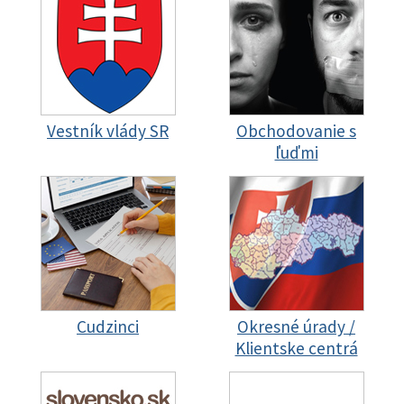
Vestník vlády SR
Obchodovanie s
ľuďmi
Cudzinci
Okresné úrady /
Klientske centrá