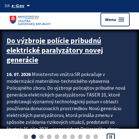
Preskocit na hlavný obsah
arrow_drop_down
SK
e-Gov
menu
Menu
Zastavit automatický posun upútavok
Do výzbroje polície pribudnú
elektrické paralyzátory novej
generácie
16. 07. 2026
Ministerstvo vnútra SR pokračuje v
modernizácii materiálno-technického vybavenia
Policajného zboru. Do výzbroje policajtov pribudne nová
generácia elektrických paralyzátorov TASER 10, ktoré
predstavujú významný technologický posun v oblasti
používania donucovacích prostriedkov. Novú generáciu
elektrických paralyzátorov, ktorá prináša zmenu v
spôsobe zvládania rizikových situácií, predstavili vo
štvrtok 16. júla 2026 viceprezident Policajného zboru
pause_presentation
Rastislav Polakovič a riaditeľ odboru výcviku...