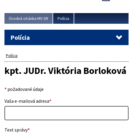
Viac
Úvodná stránka MV SR
Polícia
Polícia
Polícia
kpt. JUDr. Viktória Borloková
*
požadované údaje
Vaša e-mailová adresa
*
Text správy
*