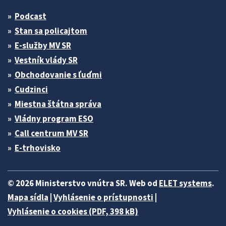
Podcast
Stan sa policajtom
E-služby MV SR
Vestník vlády SR
Obchodovanie s ľuďmi
Cudzinci
Miestna štátna správa
Vládny program ESO
Call centrum MV SR
E-trhovisko
© 2026 Ministerstvo vnútra SR. Web od
ELET systems
.
Mapa sídla
|
Vyhlásenie o prístupnosti
|
Vyhlásenie o cookies (PDF, 398 kB)