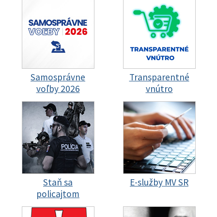
Samosprávne
Transparentné
voľby 2026
vnútro
Staň sa
E-služby MV SR
policajtom