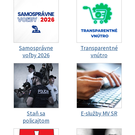
Samosprávne
Transparentné
voľby 2026
vnútro
Staň sa
E-služby MV SR
policajtom