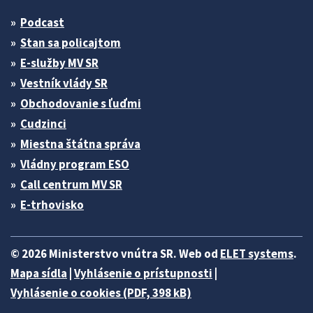
Podcast
Stan sa policajtom
E-služby MV SR
Vestník vlády SR
Obchodovanie s ľuďmi
Cudzinci
Miestna štátna správa
Vládny program ESO
Call centrum MV SR
E-trhovisko
© 2026 Ministerstvo vnútra SR. Web od
ELET systems
.
Mapa sídla
|
Vyhlásenie o prístupnosti
|
Vyhlásenie o cookies (PDF, 398 kB)