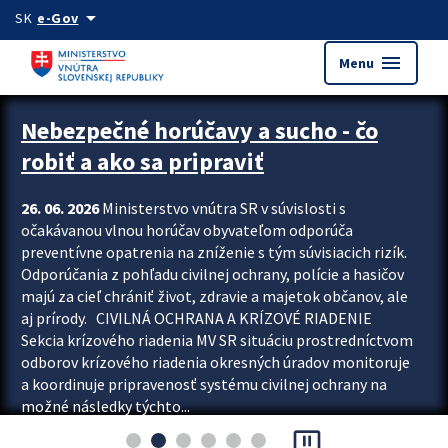
Preskocit na hlavný obsah
arrow_drop_down
SK
e-Gov
menu
Menu
Zastavit automatický posun upútavok
Nebezpečné horúčavy a sucho - čo
robiť a ako sa pripraviť
26. 06. 2026
Ministerstvo vnútra SR v súvislosti s
očakávanou vlnou horúčav obyvateľom odporúča
preventívne opatrenia na zníženie s tým súvisiacich rizík.
Odporúčania z pohľadu civilnej ochrany, polície a hasičov
majú za cieľ chrániť život, zdravie a majetok občanov, ale
aj prírody. CIVILNÁ OCHRANA A KRÍZOVÉ RIADENIE
Sekcia krízového riadenia MV SR situáciu prostredníctvom
odborov krízového riadenia okresných úradov monitoruje
a koordinuje pripravenosť systému civilnej ochrany na
možné následky týchto...
pause_presentation
Viac