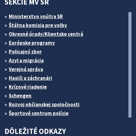
SEKCIE MV SR
Ministerstvo vnútra SR
Štátna komisia pre volby
Okresné úrady/Klientske centrá
Európske programy
Policajný zbor
Azyl a migrácia
Verejná správa
Hasiči a záchranári
Krízové riadenie
Schengen
Rozvoj občianskej spoločnosti
Športové centrum polície
DÔLEŽITÉ ODKAZY