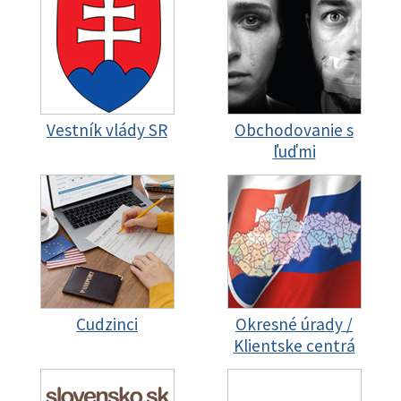
Vestník vlády SR
Obchodovanie s
ľuďmi
Cudzinci
Okresné úrady /
Klientske centrá