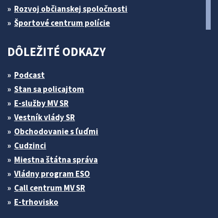
Rozvoj občianskej spoločnosti
Športové centrum polície
DÔLEŽITÉ ODKAZY
Podcast
Stan sa policajtom
E-služby MV SR
Vestník vlády SR
Obchodovanie s ľuďmi
Cudzinci
Miestna štátna správa
Vládny program ESO
Call centrum MV SR
E-trhovisko