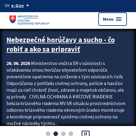
Preskocit na hlavný obsah
arrow_drop_down
SK
e-Gov
menu
Menu
Zastavit automatický posun upútavok
Nebezpečné horúčavy a sucho - čo
robiť a ako sa pripraviť
26. 06. 2026
Ministerstvo vnútra SR v súvislosti s
očakávanou vlnou horúčav obyvateľom odporúča
preventívne opatrenia na zníženie s tým súvisiacich rizík.
Odporúčania z pohľadu civilnej ochrany, polície a hasičov
majú za cieľ chrániť život, zdravie a majetok občanov, ale
aj prírody. CIVILNÁ OCHRANA A KRÍZOVÉ RIADENIE
Sekcia krízového riadenia MV SR situáciu prostredníctvom
odborov krízového riadenia okresných úradov monitoruje
a koordinuje pripravenosť systému civilnej ochrany na
možné následky týchto...
pause_presentation
Viac