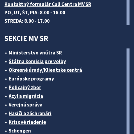
Kontaktný formulár Call Centra MV SR
PO, UT, ŠT, PIA: 8.00 - 16.00
STREDA: 8.00 - 17.00
SEKCIE MV SR
Ministerstvo vnútra SR
Štátna komisia pre volby
Okresné úrady/Klientske centrá
Európske programy
Policajný zbor
Azyl a migrácia
Verejná správa
Hasiči a záchranári
Krízové riadenie
Schengen