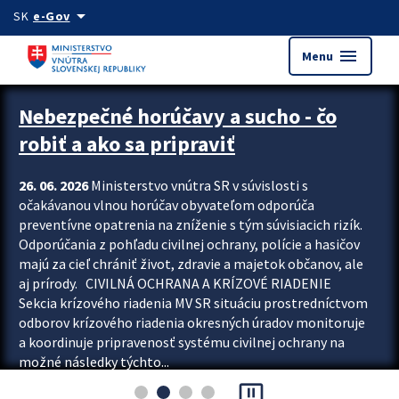
Preskocit na hlavný obsah
arrow_drop_down
SK
e-Gov
menu
Menu
Zastavit automatický posun upútavok
Nebezpečné horúčavy a sucho - čo
robiť a ako sa pripraviť
26. 06. 2026
Ministerstvo vnútra SR v súvislosti s
očakávanou vlnou horúčav obyvateľom odporúča
preventívne opatrenia na zníženie s tým súvisiacich rizík.
Odporúčania z pohľadu civilnej ochrany, polície a hasičov
majú za cieľ chrániť život, zdravie a majetok občanov, ale
aj prírody. CIVILNÁ OCHRANA A KRÍZOVÉ RIADENIE
Sekcia krízového riadenia MV SR situáciu prostredníctvom
odborov krízového riadenia okresných úradov monitoruje
a koordinuje pripravenosť systému civilnej ochrany na
možné následky týchto...
pause_presentation
Viac