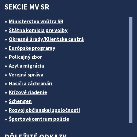
SEKCIE MV SR
Ministerstvo vnútra SR
Štátna komisia pre volby
Okresné úrady/Klientske centrá
Európske programy
Policajný zbor
Azyl a migrácia
Verejná správa
Hasiči a záchranári
Krízové riadenie
Schengen
Rozvoj občianskej spoločnosti
Športové centrum polície