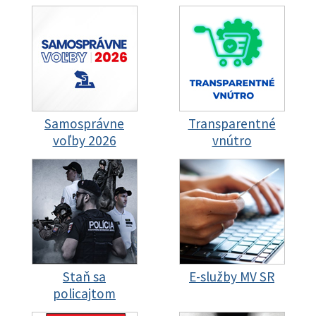
Samosprávne
Transparentné
voľby 2026
vnútro
Staň sa
E-služby MV SR
policajtom