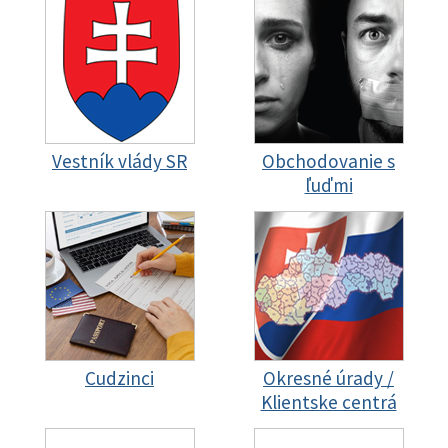
Vestník vlády SR
Obchodovanie s
ľuďmi
Cudzinci
Okresné úrady /
Klientske centrá