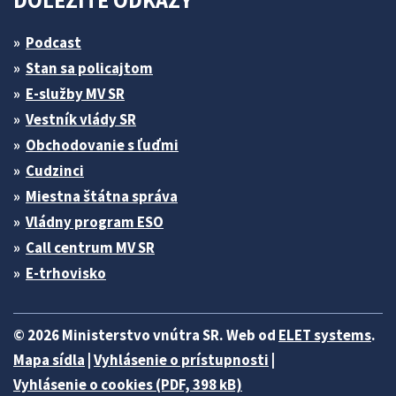
DÔLEŽITÉ ODKAZY
Podcast
Stan sa policajtom
E-služby MV SR
Vestník vlády SR
Obchodovanie s ľuďmi
Cudzinci
Miestna štátna správa
Vládny program ESO
Call centrum MV SR
E-trhovisko
© 2026 Ministerstvo vnútra SR. Web od
ELET systems
.
Mapa sídla
|
Vyhlásenie o prístupnosti
|
Vyhlásenie o cookies (PDF, 398 kB)