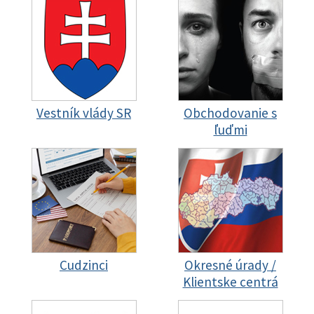
Vestník vlády SR
Obchodovanie s
ľuďmi
Cudzinci
Okresné úrady /
Klientske centrá