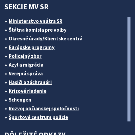
SEKCIE MV SR
Ministerstvo vnútra SR
Štátna komisia pre volby
Okresné úrady/Klientske centrá
Európske programy
Policajný zbor
Azyl a migrácia
Verejná správa
Hasiči a záchranári
Krízové riadenie
Schengen
Rozvoj občianskej spoločnosti
Športové centrum polície