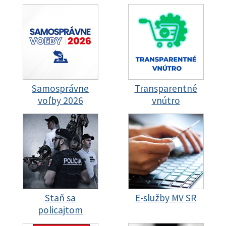
Samosprávne
Transparentné
voľby 2026
vnútro
Staň sa
E-služby MV SR
policajtom