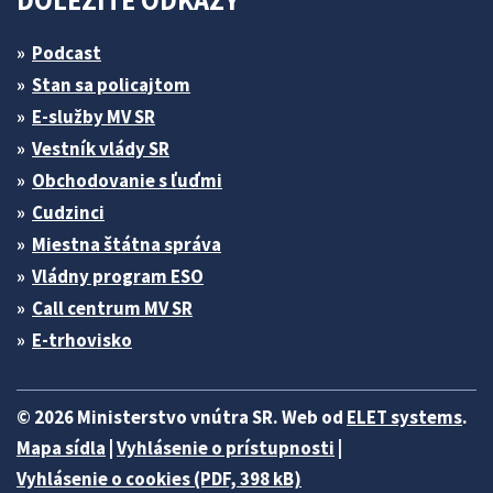
DÔLEŽITÉ ODKAZY
Podcast
Stan sa policajtom
E-služby MV SR
Vestník vlády SR
Obchodovanie s ľuďmi
Cudzinci
Miestna štátna správa
Vládny program ESO
Call centrum MV SR
E-trhovisko
© 2026 Ministerstvo vnútra SR. Web od
ELET systems
.
Mapa sídla
|
Vyhlásenie o prístupnosti
|
Vyhlásenie o cookies (PDF, 398 kB)