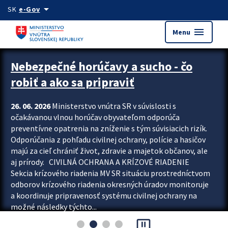
Preskocit na hlavný obsah
arrow_drop_down
SK
e-Gov
menu
Menu
Zastavit automatický posun upútavok
Nebezpečné horúčavy a sucho - čo
robiť a ako sa pripraviť
26. 06. 2026
Ministerstvo vnútra SR v súvislosti s
očakávanou vlnou horúčav obyvateľom odporúča
preventívne opatrenia na zníženie s tým súvisiacich rizík.
Odporúčania z pohľadu civilnej ochrany, polície a hasičov
majú za cieľ chrániť život, zdravie a majetok občanov, ale
aj prírody. CIVILNÁ OCHRANA A KRÍZOVÉ RIADENIE
Sekcia krízového riadenia MV SR situáciu prostredníctvom
odborov krízového riadenia okresných úradov monitoruje
a koordinuje pripravenosť systému civilnej ochrany na
možné následky týchto...
pause_presentation
Viac