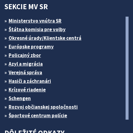
SEKCIE MV SR
Ministerstvo vnútra SR
Štátna komisia pre volby
Okresné úrady/Klientske centrá
Európske programy
Policajný zbor
Azyl a migrácia
Verejná správa
Hasiči a záchranári
Krízové riadenie
Schengen
Rozvoj občianskej spoločnosti
Športové centrum polície