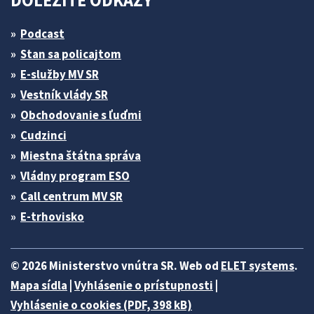
DÔLEŽITÉ ODKAZY
Podcast
Stan sa policajtom
E-služby MV SR
Vestník vlády SR
Obchodovanie s ľuďmi
Cudzinci
Miestna štátna správa
Vládny program ESO
Call centrum MV SR
E-trhovisko
© 2026 Ministerstvo vnútra SR. Web od
ELET systems
.
Mapa sídla
|
Vyhlásenie o prístupnosti
|
Vyhlásenie o cookies (PDF, 398 kB)