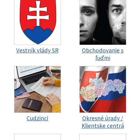
Vestník vlády SR
Obchodovanie s
ľuďmi
Cudzinci
Okresné úrady /
Klientske centrá