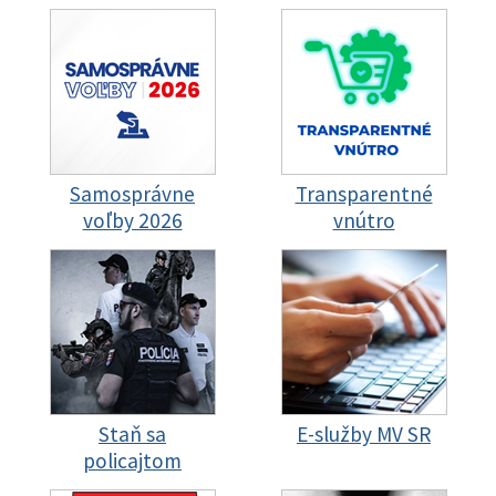
Samosprávne
Transparentné
voľby 2026
vnútro
Staň sa
E-služby MV SR
policajtom