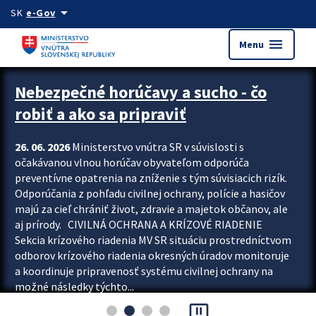
Preskocit na hlavný obsah
arrow_drop_down
SK
e-Gov
menu
Menu
Zastavit automatický posun upútavok
Nebezpečné horúčavy a sucho - čo
robiť a ako sa pripraviť
26. 06. 2026
Ministerstvo vnútra SR v súvislosti s
očakávanou vlnou horúčav obyvateľom odporúča
preventívne opatrenia na zníženie s tým súvisiacich rizík.
Odporúčania z pohľadu civilnej ochrany, polície a hasičov
majú za cieľ chrániť život, zdravie a majetok občanov, ale
aj prírody. CIVILNÁ OCHRANA A KRÍZOVÉ RIADENIE
Sekcia krízového riadenia MV SR situáciu prostredníctvom
odborov krízového riadenia okresných úradov monitoruje
a koordinuje pripravenosť systému civilnej ochrany na
možné následky týchto...
pause_presentation
Viac