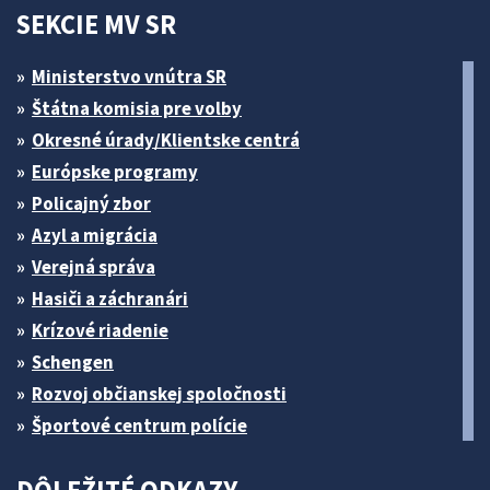
SEKCIE MV SR
Ministerstvo vnútra SR
Štátna komisia pre volby
Okresné úrady/Klientske centrá
Európske programy
Policajný zbor
Azyl a migrácia
Verejná správa
Hasiči a záchranári
Krízové riadenie
Schengen
Rozvoj občianskej spoločnosti
Športové centrum polície