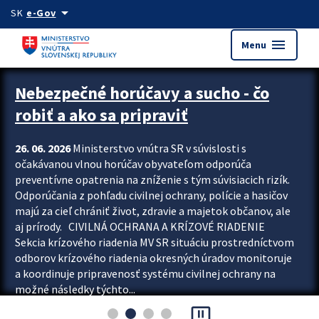
Preskocit na hlavný obsah
arrow_drop_down
SK
e-Gov
menu
Menu
Zastavit automatický posun upútavok
Nebezpečné horúčavy a sucho - čo
robiť a ako sa pripraviť
26. 06. 2026
Ministerstvo vnútra SR v súvislosti s
očakávanou vlnou horúčav obyvateľom odporúča
preventívne opatrenia na zníženie s tým súvisiacich rizík.
Odporúčania z pohľadu civilnej ochrany, polície a hasičov
majú za cieľ chrániť život, zdravie a majetok občanov, ale
aj prírody. CIVILNÁ OCHRANA A KRÍZOVÉ RIADENIE
Sekcia krízového riadenia MV SR situáciu prostredníctvom
odborov krízového riadenia okresných úradov monitoruje
a koordinuje pripravenosť systému civilnej ochrany na
možné následky týchto...
pause_presentation
Viac