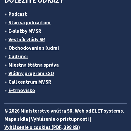
DÔLEŽITÉ ODKAZY
Podcast
Stan sa policajtom
E-služby MV SR
Vestník vlády SR
Obchodovanie s ľuďmi
Cudzinci
Miestna štátna správa
Vládny program ESO
Call centrum MV SR
E-trhovisko
© 2026 Ministerstvo vnútra SR. Web od
ELET systems
.
Mapa sídla
|
Vyhlásenie o prístupnosti
|
Vyhlásenie o cookies (PDF, 398 kB)