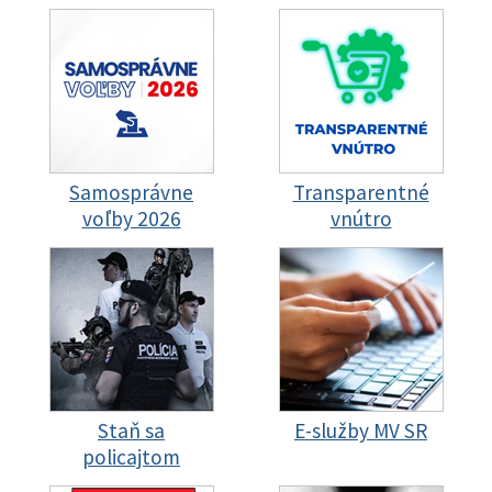
Samosprávne
Transparentné
voľby 2026
vnútro
Staň sa
E-služby MV SR
policajtom