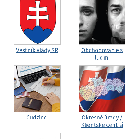
Vestník vlády SR
Obchodovanie s
ľuďmi
Cudzinci
Okresné úrady /
Klientske centrá