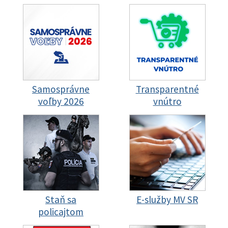
Samosprávne
Transparentné
voľby 2026
vnútro
Staň sa
E-služby MV SR
policajtom