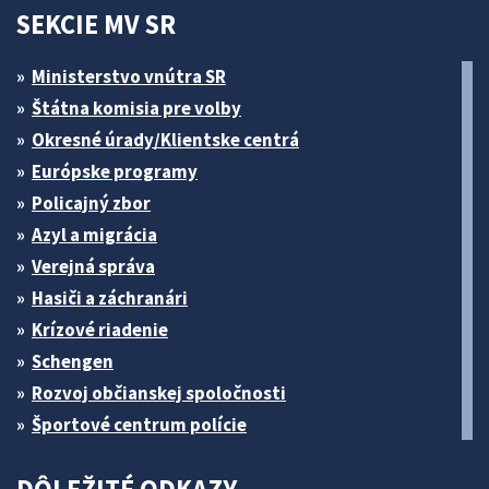
SEKCIE MV SR
Ministerstvo vnútra SR
Štátna komisia pre volby
Okresné úrady/Klientske centrá
Európske programy
Policajný zbor
Azyl a migrácia
Verejná správa
Hasiči a záchranári
Krízové riadenie
Schengen
Rozvoj občianskej spoločnosti
Športové centrum polície