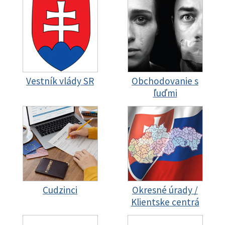
Vestník vlády SR
Obchodovanie s
ľuďmi
Cudzinci
Okresné úrady /
Klientske centrá