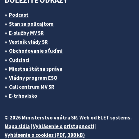
DÔLEŽITÉ ODKAZY
Podcast
Stan sa policajtom
E-služby MV SR
Vestník vlády SR
Obchodovanie s ľuďmi
Cudzinci
Miestna štátna správa
Vládny program ESO
Call centrum MV SR
E-trhovisko
© 2026 Ministerstvo vnútra SR. Web od
ELET systems
.
Mapa sídla
|
Vyhlásenie o prístupnosti
|
Vyhlásenie o cookies (PDF, 398 kB)