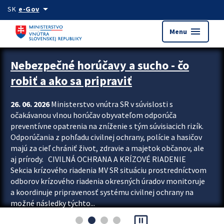
Preskocit na hlavný obsah
arrow_drop_down
SK
e-Gov
menu
Menu
Zastavit automatický posun upútavok
Nebezpečné horúčavy a sucho - čo
robiť a ako sa pripraviť
26. 06. 2026
Ministerstvo vnútra SR v súvislosti s
očakávanou vlnou horúčav obyvateľom odporúča
preventívne opatrenia na zníženie s tým súvisiacich rizík.
Odporúčania z pohľadu civilnej ochrany, polície a hasičov
majú za cieľ chrániť život, zdravie a majetok občanov, ale
aj prírody. CIVILNÁ OCHRANA A KRÍZOVÉ RIADENIE
Sekcia krízového riadenia MV SR situáciu prostredníctvom
odborov krízového riadenia okresných úradov monitoruje
a koordinuje pripravenosť systému civilnej ochrany na
možné následky týchto...
pause_presentation
Viac