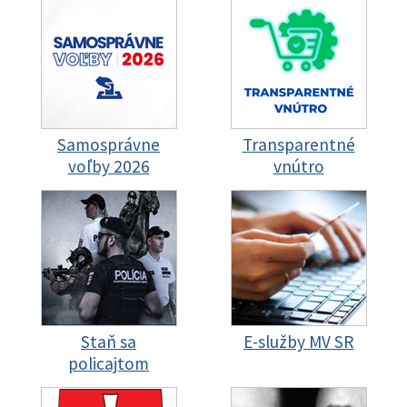
Samosprávne
Transparentné
voľby 2026
vnútro
Staň sa
E-služby MV SR
policajtom