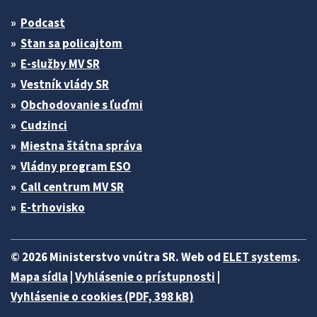
Podcast
Stan sa policajtom
E-služby MV SR
Vestník vlády SR
Obchodovanie s ľuďmi
Cudzinci
Miestna štátna správa
Vládny program ESO
Call centrum MV SR
E-trhovisko
© 2026 Ministerstvo vnútra SR. Web od
ELET systems
.
Mapa sídla
|
Vyhlásenie o prístupnosti
|
Vyhlásenie o cookies (PDF, 398 kB)