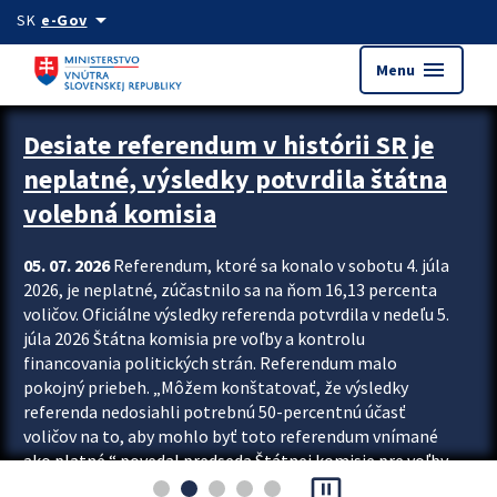
Preskocit na hlavný obsah
arrow_drop_down
SK
e-Gov
menu
Menu
Zastavit automatický posun upútavok
Desiate referendum v histórii SR je
neplatné, výsledky potvrdila štátna
volebná komisia
05. 07. 2026
Referendum, ktoré sa konalo v sobotu 4. júla
2026, je neplatné, zúčastnilo sa na ňom 16,13 percenta
voličov. Oficiálne výsledky referenda potvrdila v nedeľu 5.
júla 2026 Štátna komisia pre voľby a kontrolu
financovania politických strán. Referendum malo
pokojný priebeh. „Môžem konštatovať, že výsledky
referenda nedosiahli potrebnú 50-percentnú účasť
voličov na to, aby mohlo byť toto referendum vnímané
ako platné,“ povedal predseda Štátnej komisie pre voľby
pause_presentation
a kontrolu financovania politických...