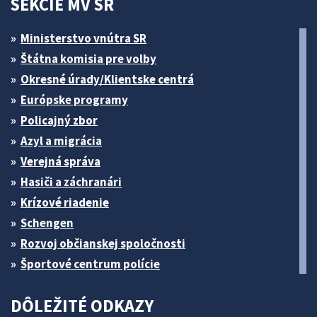
SEKCIE MV SR
Ministerstvo vnútra SR
Štátna komisia pre volby
Okresné úrady/Klientske centrá
Európske programy
Policajný zbor
Azyl a migrácia
Verejná správa
Hasiči a záchranári
Krízové riadenie
Schengen
Rozvoj občianskej spoločnosti
Športové centrum polície
DÔLEŽITÉ ODKAZY