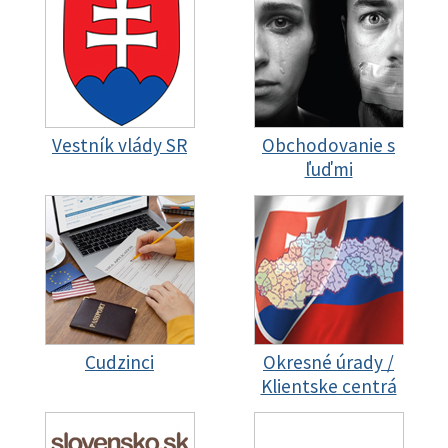
Vestník vlády SR
Obchodovanie s
ľuďmi
Cudzinci
Okresné úrady /
Klientske centrá