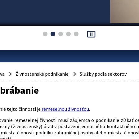
pause_presentation
áva
Živnostenské podnikanie
Služby podľa sektorov
brábanie
ie tejto činnosti je
remeselnou živnosťou
.
vanie remeselnej živnosti musí záujemca o podnikanie získať o
resný (živnostenský) úrad v postavení jednotného kontaktného m
 miesta činnosti podniku zahraničnej osoby alebo miesta činnos
nosti.