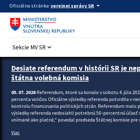
Preskocit na hlavný obsah
arrow_drop_down
verejnej správy SR
Oficiálna stránka
Sekcie MV SR
keyboard_arrow_down
Zastavit automatický posun upútavok
Desiate referendum v histórii SR je ne
štátna volebná komisia
05. 07. 2026
Referendum, ktoré sa konalo v sobotu 4. júla 202
percenta voličov. Oficiálne výsledky referenda potvrdila v ned
kontrolu financovania politických strán. Referendum malo 
výsledky referenda nedosiahli potrebnú 50-percentnú účasť 
vnímané ako platné,“ povedal predseda Štátnej komisie pre vo
Viac