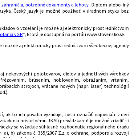
o zahraničia, potrebné dokumenty a lehoty
. Diplom alebo iný
jazyka. Český jazyk je možné používať v úradnom styku bez
okladov o vzdelaní je možné aj elektronicky prostredníctvom
olania v SR
“, ktorá je dostupná na portáli www.slovensko.sk.
 je možné aj elektronicky prostredníctvom všeobecnej agendy
j nekovových) polotovarov, dielov a jednotlivých výrobkov
frézovaním, brúsením, hobľovaním, obrážaním, vŕtaním,
ábacích strojoch, vrátane nových (napr. laser) technológií
d.).
í, ak to ich povaha vyžaduje, tieto označiť najneskôr v deň
h zriadenia príslušnému JKM (prevádzkareň je možné zriadiť si
evádzky sa vyžaduje súhlasné rozhodnutie regionálneho úradu
m. a), b) zákona č. 355/2007 Z.z. o ochrane, podpore a rozvoji