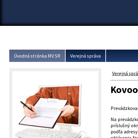
Úvodná stránka MV SR
Verejná správa
Verejná spr
Kovoo
Prevádzkovan
Na prevádzko
príslušný ok
podľa adresy
ohlásenia živ