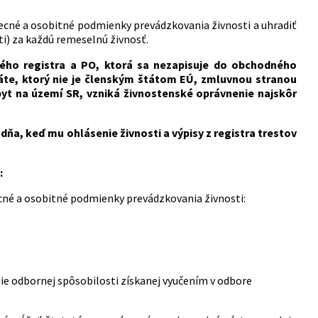
ecné a osobitné podmienky prevádzkovania živnosti a uhradiť
ti) za každú remeselnú živnosť.
ho registra a PO, ktorá sa nezapisuje do obchodného
štáte, ktorý nie je členským štátom EÚ, zmluvnou stranou
t na území SR, vzniká živnostenské oprávnenie najskôr
a, keď mu ohlásenie živnosti a výpisy z registra trestov
:
cné a osobitné podmienky prevádzkovania živnosti:
e odbornej spôsobilosti získanej vyučením v odbore