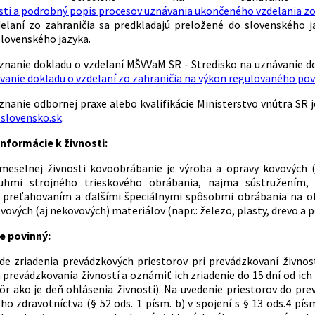
osti a podrobný popis procesov uznávania ukončeného vzdelania z
elaní zo zahraničia sa predkladajú preložené do slovenského 
slovenského jazyka.
znanie dokladu o vzdelaní MŠVVaM SR - Stredisko na uznávanie d
anie dokladu o vzdelaní zo zahraničia na výkon regulovaného pov
znanie odbornej praxe alebo kvalifikácie Ministerstvo vnútra SR
slovensko.sk
.
nformácie k živnosti:
selnej živnosti kovoobrábanie je výroba a opravy kovových (a
uhmi strojného trieskového obrábania, najmä sústružením, 
 preťahovaním a ďalšími špeciálnymi spôsobmi obrábania na obr
ových (aj nekovových) materiálov (napr.: železo, plasty, drevo a po
e povinný:
ade zriadenia prevádzkových priestorov pri prevádzkovaní živnost
 prevádzkovania živností a oznámiť ich zriadenie do 15 dní od ic
kôr ako je deň ohlásenia živnosti). Na uvedenie priestorov do pr
ho zdravotníctva (§ 52 ods. 1 písm. b) v spojení s § 13 ods.4 pís