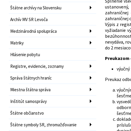
Splnenie vše
ustanovený,
Štátne archívy na Slovensku
zahraničnej
zahraničnej 
Archív MV SR Levoča
Výpis z regi
vyžiadanie v
Medzinárodná spolupráca
bezúhonnosti
nevydáva, ro
Matriky
do 2 mesiaco
Hlásenie pobytu
Preukazom o
Registre, evidencie, zoznamy
výučný 
Správa štátnych hraníc
Preukaz odbo
Miestna štátna správa
výučný
šesťme
Inštitút samosprávy
vysved
odborn
Štátne občianstvo
šesťme
doklad
Štátne symboly SR, zhromažďovanie
prísluš
dvojro