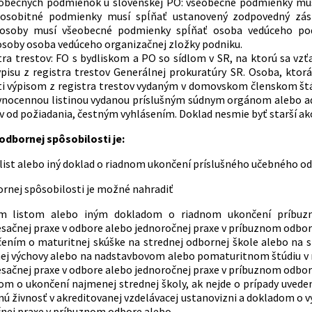
obecných podmienok u slovenskej PO: všeobecné podmienky musí 
 osobitné podmienky musí spĺňať ustanovený zodpovedný zást
 osoby musí všeobecné podmienky spĺňať osoba vedúceho pod
osoby osoba vedúceho organizačnej zložky podniku.
stra trestov: FO s bydliskom a PO so sídlom v SR, na ktorú sa 
ýpisu z registra trestov Generálnej prokuratúry SR. Osoba, kt
 výpisom z registra trestov vydaným v domovskom členskom štát
vnocennou listinou vydanou príslušným súdnym orgánom alebo ad
v od požiadania, čestným vyhlásením. Doklad nesmie byť starší ak
dbornej spôsobilosti je:
list alebo iný doklad o riadnom ukončení príslušného učebného o
rnej spôsobilosti je možné nahradiť
m listom alebo iným dokladom o riadnom ukončení príbuz
sačnej praxe v odbore alebo jednoročnej praxe v príbuznom odbo
čením o maturitnej skúške na strednej odbornej škole alebo na
ej výchovy alebo na nadstavbovom alebo pomaturitnom štúdiu v
sačnej praxe v odbore alebo jednoročnej praxe v príbuznom odbor
om o ukončení najmenej strednej školy, ak nejde o prípady uvede
nú živnosť v akreditovanej vzdelávacej ustanovizni a dokladom o 
čnej praxe v príbuznom odbore alebo