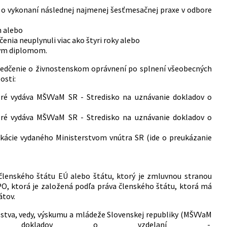
 o vykonaní následnej najmenej šesťmesačnej praxe v odbore
h alebo
nia neuplynuli viac ako štyri roky alebo
ským diplomom.
vedčenie o živnostenskom oprávnení po splnení všeobecných
osti:
oré vydáva MŠVVaM SR - Stredisko na uznávanie dokladov o
oré vydáva MŠVVaM SR - Stredisko na uznávanie dokladov o
ikácie vydaného Ministerstvom vnútra SR (ide o preukázanie
lenského štátu EÚ alebo štátu, ktorý je zmluvnou stranou
 PO, ktorá je založená podľa práva členského štátu, ktorá má
átov.
lstva, vedy, výskumu a mládeže Slovenskej republiky (MŠVVaM
 dokladov o vzdelaní -