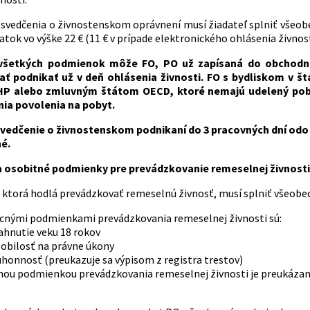
osvedčenia o živnostenskom oprávnení musí žiadateľ splniť všeob
tok vo výške 22 € (11 € v prípade elektronického ohlásenia živnos
 všetkých podmienok môže FO, PO už zapísaná do obchodné
čať podnikať už v deň ohlásenia živnosti. FO s bydliskom v 
P alebo zmluvným štátom OECD, ktoré nemajú udelený poby
ia povolenia na pobyt.
vedčenie o živnostenskom podnikaní do 3 pracovných dní odo dň
é.
 osobitné podmienky pre prevádzkovanie remeselnej živnosti
 ktorá hodlá prevádzkovať remeselnú živnosť, musí splniť všeobe
cnými podmienkami prevádzkovania remeselnej živnosti sú:
ahnutie veku 18 rokov
obilosť na právne úkony
honnosť (preukazuje sa výpisom z registra trestov)
nou podmienkou prevádzkovania remeselnej živnosti je preukázani