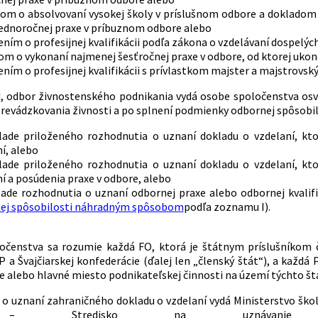
om o absolvovaní vysokej školy v príslušnom odbore a dokladom
jednoročnej praxe v príbuznom odbore alebo
ním o profesijnej kvalifikácii podľa zákona o vzdelávaní dospelýc
m o vykonaní najmenej šesťročnej praxe v odbore, od ktorej ukonče
ním o profesijnej kvalifikácii s prívlastkom majster a majstrov
, odbor živnostenského podnikania vydá osobe spoločenstva os
evádzkovania živnosti a po splnení podmienky odbornej spôsobil
lade priloženého rozhodnutia o uznaní dokladu o vzdelaní, kt
í, alebo
lade priloženého rozhodnutia o uznaní dokladu o vzdelaní, kt
í a posúdenia praxe v odbore, alebo
lade rozhodnutia o uznaní odbornej praxe alebo odbornej kvalif
ej spôsobilosti náhradným spôsobom
podľa zoznamu I).
očenstva sa rozumie každá FO, ktorá je štátnym príslušníkom č
 a Švajčiarskej konfederácie (ďalej len „členský štát“), a každá
ie alebo hlavné miesto podnikateľskej činnosti na území týchto št
o uznaní zahraničného dokladu o vzdelaní vydá Ministerstvo ško
– Stredisko na uznávanie