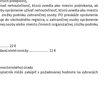
rších predpisov),
ívať nehnuteľnosť, ktorú uviedla ako miesto podnikania, ak
soby oprávnenie užívať nehnuteľnosť, ktorú uviedla ako miesto
j zložky podniku zahraničnej osoby. PO preukáže oprávnenie
suje do obchodného registra; u zahraničnej osoby oprávnenie
čnej osoby alebo miesto činnosti organizačnej zložky podniku
...... 22 €
nicky ............................ 11 €
ivnostenského) úradu
poplatník môže zakúpiť v požadovanej hodnote na vybraných