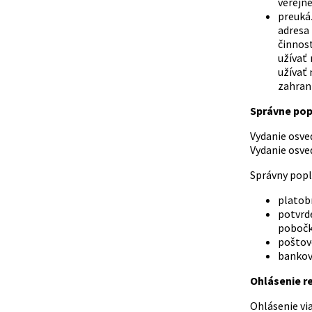
verejné
preuká
adresa 
činnos
užívať
užívať 
zahrani
Správne pop
Vydanie osvedč
Vydanie osvedč
Správny popl
platob
potvrd
pobočk
poštov
bankov
Ohlásenie re
Ohlásenie vi