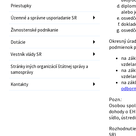
Priestupky
diplom
alebo 
Územné a správne usporiadanie SR
osvedče
doklado
Živnostenské podnikanie
osvedče
Okresný úrad
Dotácie
podmienok pr
Vestník vlády SR
na zák
vzdelan
Stránky iných organizácií štátnej správy a
na zák
samosprávy
vzdelan
na zák
Kontakty
odborn
Pozn.:
Osobou spol
dohody o EHP
sídlo, ústred
Rozhodnutie 
SR) 