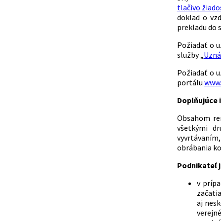
tlačivo žiad
doklad o vzd
prekladu do 
Požiadať o u
služby „
Uznáv
Požiadať o u
portálu
www.
Doplňujúce i
Obsahom reme
všetkými dr
vyvrtávaním,
obrábania kov
Podnikateľ j
v príp
začatia
aj nes
verejné