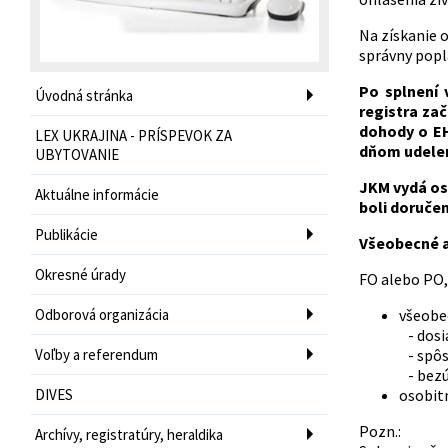
Na získanie 
správny popla
Po splnení
Úvodná stránka
registra za
dohody o EH
LEX UKRAJINA - PRÍSPEVOK ZA
dňom udelen
UBYTOVANIE
JKM vydá os
Aktuálne informácie
boli doručen
Publikácie
Všeobecné a
Okresné úrady
FO alebo PO,
Odborová organizácia
všeobe
- dosi
Voľby a referendum
- spôs
- bezú
DIVES
osobit
Pozn.:
Archívy, registratúry, heraldika