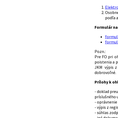
Elektr
Osobne
podľa a
Formulár na 
formulá
formulá
Pozn.:
Pre FO pri o
poistenia a p
JKM výpis z 
dobrovoľné.
Prílohy k oh
- doklad pre
príslušného 
- oprávnenie
- výpis z reg
- súhlas zod
- iné dokume