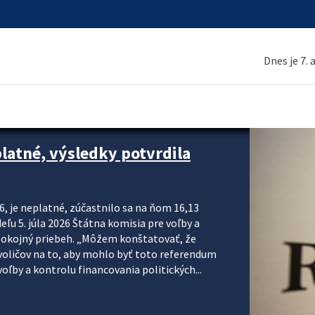
Dnes je 7.
platné, výsledky potvrdila
6, je neplatné, zúčastnilo sa na ňom 16,13
eľu 5. júla 2026 Štátna komisia pre voľby a
pokojný priebeh. „Môžem konštatovať, že
voličov na to, aby mohlo byť toto referendum
ľby a kontrolu financovania politických...