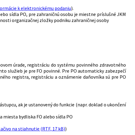
formácie k elektronickému podaniu
).
ebo sídla PO, pre zahraničnú osobu je miestne príslušné JKM
nnosti organizačnej zložky podniku zahraničnej osoby
aňovom úrade, registráciu do systému povinného zdravotného
ýchto služieb je pre FO povinné. Pre PO automaticky zabezpečí
ného registra, registráciu a oznámenie daňovníka sú pre PO
stupcu, ak je ustanovený do funkcie (napr. doklad o ukončení
a miesta bydliska FO alebo sídla PO
lačivo na stiahnutie (RTF, 17 kB)
)