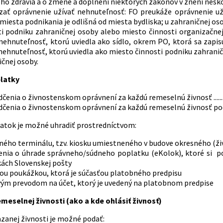
ho zdravia a o zmene a doplnení niektorých zákonov v znení nesko
zať oprávnenie užívať nehnuteľnosť: FO preukáže oprávnenie už
miesta podnikania je odlišná od miesta bydliska; u zahraničnej o
ti podniku zahraničnej osoby alebo miesto činnosti organizačne
 nehnuteľnosť, ktorú uviedla ako sídlo, okrem PO, ktorá sa zapi
nehnuteľnosť, ktorú uviedla ako miesto činnosti podniku zahrani
čnej osoby.
latky
enia o živnostenskom oprávnení za každú remeselnú živnosť .............
enia o živnostenskom oprávnení za každú remeselnú živnosť podanú elektro
atok je možné uhradiť prostredníctvom:
ného terminálu, tzv. kiosku umiestneného v budove okresného (ž
enia o úhrade správneho/súdneho poplatku (eKolok), ktoré si 
ách Slovenskej pošty
ou poukážkou, ktorá je súčasťou platobného predpisu
ým prevodom na účet, ktorý je uvedený na platobnom predpise
meselnej živnosti (ako a kde ohlásiť živnosť)
azanej živnosti je možné podať: