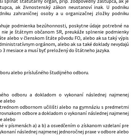
spĺňať štatutárny orgán, príp. zodpovedný zástupca, ak je
upca, ak živnostenský zákon neustanoví inak. U podniku
niku zahraničnej osoby a u organizačnej zložky podniku
vzťahuje podmienka bezúhonnosti, poskytne údaje potrebné na
orá nie je štátnym občanom SR, preukáže splnenie podmienky
e alebo v členskom štáte pôvodu FO, alebo ak sa taký výpis
ministratívnym orgánom, alebo ak sa také doklady nevydajú
o 3 mesiace a musí byť preložený do štátneho jazyka.
dboru alebo príslušného študijného odboru.
ného odboru a dokladom o vykonaní následnej najmenej
re alebo
 strednom odbornom učilišti alebo na gymnáziu s predmetmi
 rovnakom odbore a dokladom o vykonaní následnej najmenej
e alebo
né v písmenách a) a b) a osvedčením o získanom vzdelaní pre
vykonaní následnej najmenej jednoročnej praxe v odbore alebo