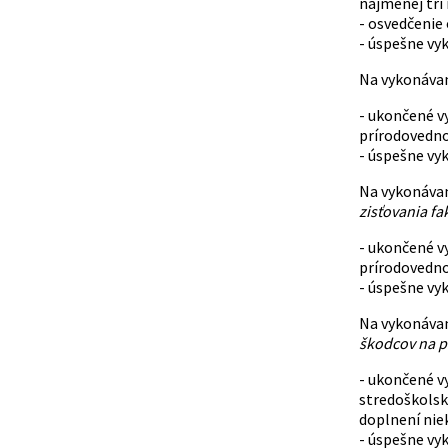
najmenej tri 
- osvedčenie 
- úspešne vy
Na vykonávan
- ukončené v
prírodovedno
- úspešne vy
Na vykonávan
zisťovania f
- ukončené v
prírodovedno
- úspešne vy
Na vykonávan
škodcov na p
- ukončené v
stredoškolsk
doplnení nie
- úspešne vy