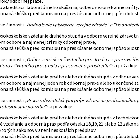
roky odbornej praxe,
o akreditácii laboratórneho skúšania, odberov vzoriek a meraní fy
konaná skúška pred komisiou na preskúšanie odbornej spôsobilost
ie činnosti
„Hodnotenie vplyvov na verejné zdravie" a "Hodnotenie
ysokoškolské vzdelanie druhého stupňa v odbore verejné zdravotn
m odbore a najmenej tri roky odbornej praxe,
konaná skúška pred komisiou na preskúšanie odbornej spôsobilosti
ie činnosti
„Odber vzoriek zo životného prostredia a z pracovného 
aktorov životného prostredia a pracovného prostredia“
sa požaduje:
ysokoškolské vzdelanie prvého alebo druhého stupňa v odbore ver
m odbore a najmenej jeden rok odbornej praxe alebo ukončené str
konaná skúška pred komisiou na preskúšanie odbornej spôsobilosti
ie činnosti
„Práca s dezinfekčnými prípravkami na profesionálne po
rofesionálne použitie“
sa požaduje:
ysokoškolské vzdelanie prvého alebo druhého stupňa v technick
é vzdelanie a odborná prax podľa odseku 18,19,21 alebo 22 zákona 
ktorých zákonov v znení neskorších predpisov
konaná skúška pred komisiou na preskúšanie odbornej spôsobilosti