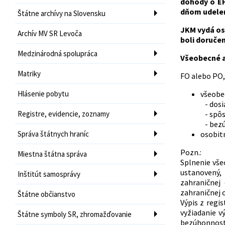
dohody o EH
dňom udelen
Štátne archívy na Slovensku
JKM vydá os
Archív MV SR Levoča
boli doručen
Medzinárodná spolupráca
Všeobecné a
Matriky
FO alebo PO,
Hlásenie pobytu
všeobe
- dosi
Registre, evidencie, zoznamy
- spôs
- bezú
Správa štátnych hraníc
osobit
Pozn.:
Miestna štátna správa
Splnenie vše
ustanovený,
Inštitút samosprávy
zahraničnej
zahraničnej 
Štátne občianstvo
Výpis z regi
vyžiadanie v
Štátne symboly SR, zhromažďovanie
bezúhonnosti