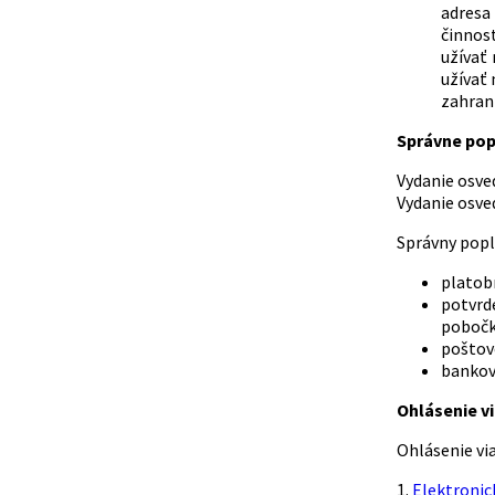
adresa 
činnos
užívať
užívať 
zahrani
Správne pop
Vydanie osvedče
Vydanie osvedč
Správny popl
platob
potvrd
pobočk
poštov
bankov
Ohlásenie vi
Ohlásenie vi
1.
Elektronic