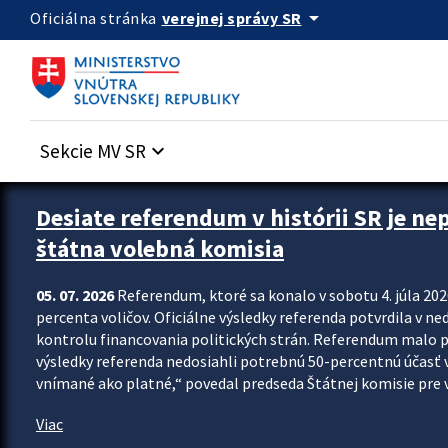
Preskocit na hlavný obsah
arrow_drop_down
verejnej správy SR
Oficiálna stránka
Sekcie MV SR
keyboard_arrow_down
Zastavit automatický posun upútavok
Desiate referendum v histórii SR je ne
štátna volebná komisia
05. 07. 2026
Referendum, ktoré sa konalo v sobotu 4. júla 202
percenta voličov. Oficiálne výsledky referenda potvrdila v ned
kontrolu financovania politických strán. Referendum malo 
výsledky referenda nedosiahli potrebnú 50-percentnú účasť 
vnímané ako platné,“ povedal predseda Štátnej komisie pre vo
Viac