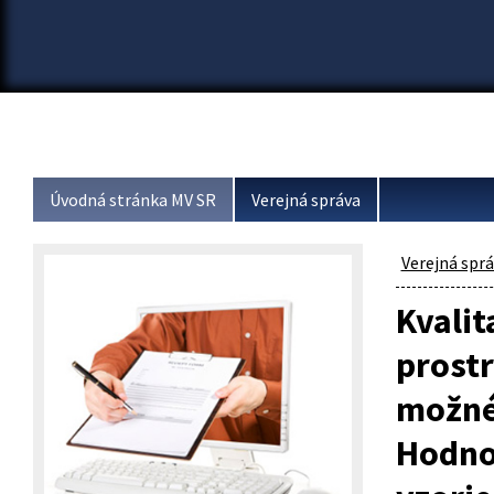
Úvodná stránka MV SR
Verejná správa
Verejná spr
Kvalit
prostr
možnéh
Hodnot