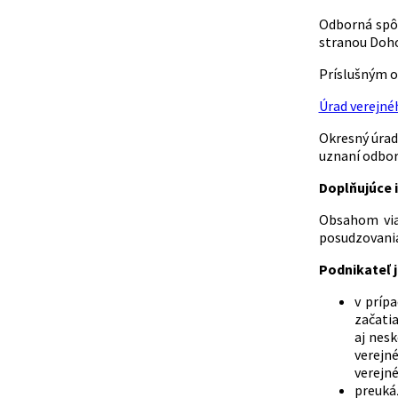
Odborná spôs
stranou Doh
Príslušným or
Úrad verejné
Okresný úrad
uznaní odborn
Doplňujúce i
Obsahom viaz
posudzovania
Podnikateľ j
v príp
začatia
aj nes
verejné
verejné
preuká