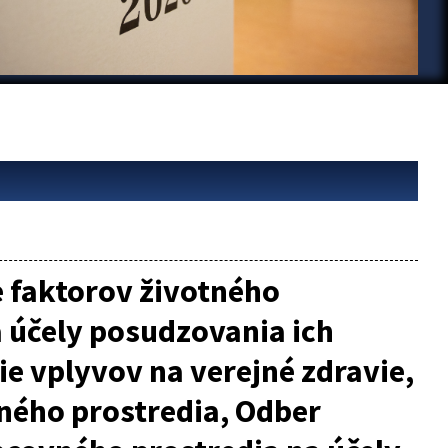
e faktorov životného
 účely posudzovania ich
e vplyvov na verejné zdravie,
tného prostredia, Odber