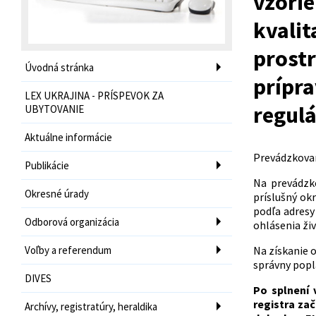
vzorie
kvalit
prostr
Úvodná stránka
prípra
LEX UKRAJINA - PRÍSPEVOK ZA
regulá
UBYTOVANIE
Aktuálne informácie
Prevádzkovan
Publikácie
Na prevádzk
Okresné úrady
príslušný ok
podľa adresy
Odborová organizácia
ohlásenia živ
Voľby a referendum
Na získanie 
správny popla
DIVES
Po splnení
registra za
Archívy, registratúry, heraldika