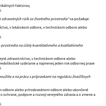
zikálnych faktorov,
i.
 zdravotných rizík zo životného prostredia“
sa požaduje:
íctvo, v lekárskom odbore, v technickom odbore alebo
.
prostredia na účely kvantitatívneho a kvalitatívneho
ejné zdravotníctvo, v technickom odbore alebo
edoškolské vzdelanie a najmenej jeden rok odbornej praxe
.
užitie a na prácu s prípravkami na reguláciu živočíšnych
om odbore alebo prírodovednom odbore alebo ukončené
o ochrane, podpore a rozvoji verejného zdravia a o zmene a
.