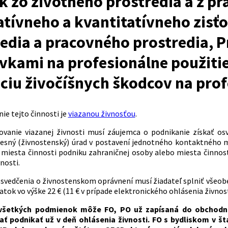
k zo životného prostredia a z p
atívneho a kvantitatívneho zisť
edia a pracovného prostredia, P
vkami na profesionálne použitie
ciu živočíšnych škodcov na prof
ie tejto činnosti je
viazanou živnosťou
.
ovanie viazanej živnosti musí záujemca o podnikanie získať os
resný (živnostenský) úrad v postavení jednotného kontaktného m
 miesta činnosti podniku zahraničnej osoby alebo miesta činnos
nosti.
osvedčenia o živnostenskom oprávnení musí žiadateľ splniť všeob
tok vo výške 22 € (11 € v prípade elektronického ohlásenia živnost
 všetkých podmienok môže FO, PO už zapísaná do obchodné
čať podnikať už v deň ohlásenia živnosti. FO s bydliskom v 