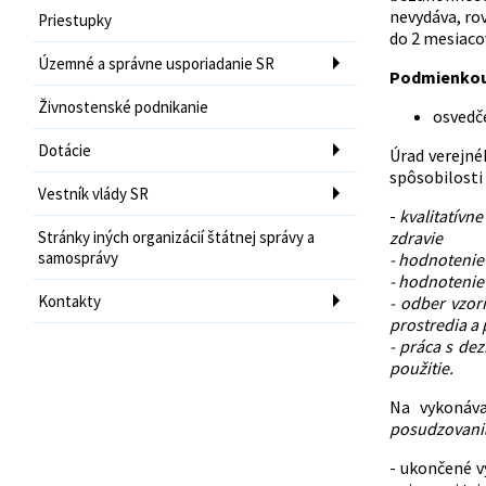
nevydáva, ro
Priestupky
do 2 mesiaco
Územné a správne usporiadanie SR
Podmienkou 
Živnostenské podnikanie
osvedč
Dotácie
Úrad verejné
spôsobilosti 
Vestník vlády SR
-
kvalitatívn
Stránky iných organizácií štátnej správy a
zdravie
samosprávy
- hodnotenie 
- hodnotenie 
Kontakty
- odber vzor
prostredia a
- práca s de
použitie.
Na vykonáv
posudzovania
- ukončené v