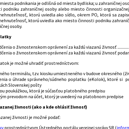
miesta podnikania je odlišná od miesta bydliska; u zahraničnej o
ti podniku zahraničnej osoby alebo miesto činnosti organizačne
 nehnuteľnosť, ktorú uviedla ako sídlo, okrem PO, ktorá sa zapi
nehnuteľnosť, ktorú uviedla ako miesto činnosti podniku zahrani
čnej osoby.
latky
nia o živnostenskom oprávnení za každú viazanú živnosť .....................
enia o živnostenskom oprávnení za každú viazanú živnosť podanú elektronicky
atok je možné uhradiť prostredníctvom:
ného terminálu, tzv. kiosku umiestneného v budove okresného (ž
enia o úhrade správneho/súdneho poplatku (eKolok), ktoré si 
ách Slovenskej pošty
ou poukážkou, ktorá je súčasťou platobného predpisu
ým prevodom na účet, ktorý je uvedený na platobnom predpise
azanej živnosti (ako a kde ohlásiť živnosť)
azanej živnosti je možné podať:
ky
prostredníctvom Ústredného portálu verejnej správy SR (
infor