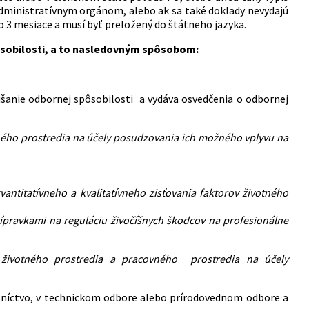
ministratívnym orgánom, alebo ak sa také doklady nevydajú
o 3 mesiace a musí byť preložený do štátneho jazyka.
sobilosti, a to nasledovným spôsobom:
úšanie odbornej spôsobilosti a vydáva osvedčenia o odbornej
ovného prostredia na účely posudzovania ich možného vplyvu na
antitatívneho a kvalitatívneho zisťovania faktorov životného
rípravkami na reguláciu živočíšnych škodcov na profesionálne
rov životného prostredia a pracovného prostredia na účely
tníctvo, v technickom odbore alebo prírodovednom odbore a