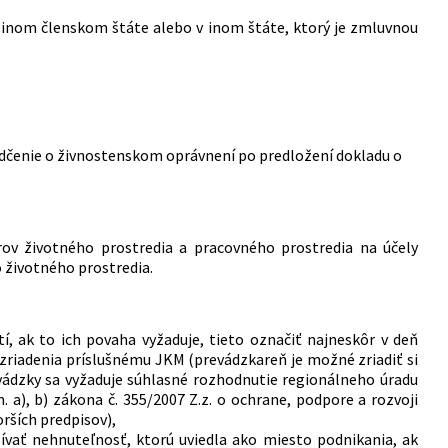
v inom členskom štáte alebo v inom štáte, ktorý je zmluvnou
dčenie o živnostenskom oprávnení po predložení dokladu o
orov životného prostredia a pracovného prostredia na účely
 životného prostredia.
í, ak to ich povaha vyžaduje, tieto označiť najneskôr v deň
h zriadenia príslušnému JKM (prevádzkareň je možné zriadiť si
evádzky sa vyžaduje súhlasné rozhodnutie regionálneho úradu
m. a), b) zákona č. 355/2007 Z.z. o ochrane, podpore a rozvoji
rších predpisov),
ívať nehnuteľnosť, ktorú uviedla ako miesto podnikania, ak