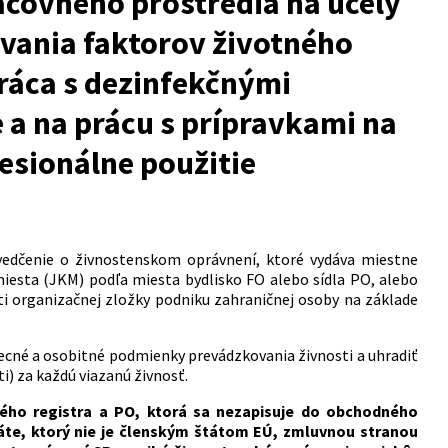
racovného prostredia na účely
ovania faktorov životného
ráca s dezinfekčnými
 a na prácu s prípravkami na
esionálne použitie
vedčenie o živnostenskom oprávnení, ktoré vydáva miestne
iesta (JKM) podľa miesta bydlisko FO alebo sídla PO, alebo
ti organizačnej zložky podniku zahraničnej osoby na základe
ecné a osobitné podmienky prevádzkovania živnosti a uhradiť
i) za každú viazanú živnosť.
ho registra a PO, ktorá sa nezapisuje do obchodného
štáte, ktorý nie je členským štátom EÚ, zmluvnou stranou