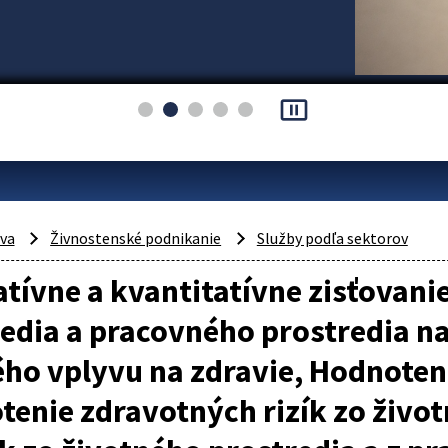
pause_presentation
áva
Živnostenské podnikanie
Služby podľa sektorov
atívne a kvantitatívne zisťovani
edia a pracovného prostredia na
o vplyvu na zdravie, Hodnoteni
enie zdravotných rizík zo živo