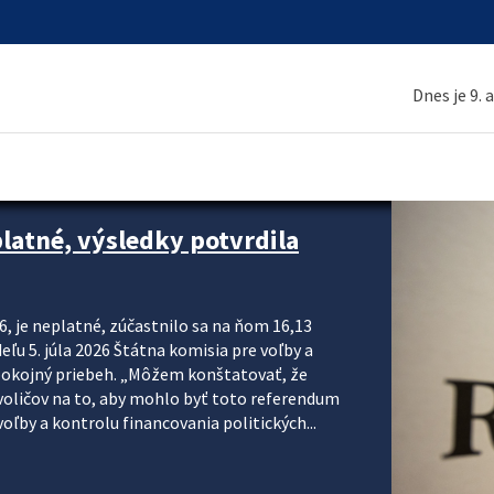
Dnes je 9. 
platné, výsledky potvrdila
6, je neplatné, zúčastnilo sa na ňom 16,13
eľu 5. júla 2026 Štátna komisia pre voľby a
pokojný priebeh. „Môžem konštatovať, že
voličov na to, aby mohlo byť toto referendum
ľby a kontrolu financovania politických...