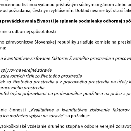
vnocennou listinou vydanou príslušným súdnym orgánom alebo ad
v od požiadania, čestným vyhlásením. Doklad nesmie byť starší ak
prevádzkovania živnosti je splnenie podmienky odbornej spô
enie o odbornej spôsobilosti
ho zdravotníctva Slovenskej republiky zriaďuje komisie na presk
na:
e a kvantitatívne zisťovanie faktorov životného prostredia a prac
vplyvov na verejné zdravie
zdravotných rizík zo životného prostredia
iek zo životného prostredia a z pracovného prostredia na účely kv
 pracovného prostredia
zinfekčnými prípravkami na profesionálne použitie a na prácu s p
anie činnosti
„Kvalitatívne a kvantitatívne zisťovanie fakto
 ich možného vplyvu na zdravie
“ sa požaduje:
ysokoškolské vzdelanie druhého stupňa v odbore verejné zdravo