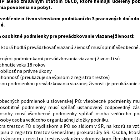
P alebo zmluvným štátom OECD, ktoré nemajú udelený poby
ia povolenia na pobyt.
vedčenie o živnostenskom podnikaní do 3 pracovných dní odo dň
é.
 osobitné podmienky pre prevádzkovanie viazanej živnosti:
 ktorá hodlá prevádzkovať viazanú živnosť musí splniť všeobecné
cnými podmienkami prevádzkovania viazanej živnosti sú:
ahnutie veku 18 rokov
obilosť na právne úkony
honnosť (preukazuje sa výpisom z registra trestov)
nou podmienkou prevádzkovania viazanej živnosti je preukázanie 
obecných podmienok u slovenskej PO: všeobecné podmienky musí 
 osobitné podmienky musí spĺňať ustanovený zodpovedný zást
 osoby musí všeobecné podmienky spĺňať osoba vedúceho pod
osoby osoba vedúceho organizačnej zložky podniku.
stra trestov: FO s bydliskom a PO so sídlom v SR, na ktorú sa 
ýpisu z registra trestov Generálnej prokuratúry SR. Osoba, kt
 výpisom z registra trestov vydaným v domovskom členskom štát