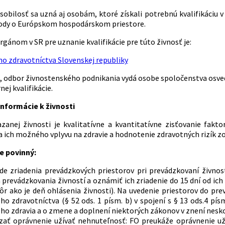
obilosť sa uzná aj osobám, ktoré získali potrebnú kvalifikáciu 
ody o Európskom hospodárskom priestore.
gánom v SR pre uznanie kvalifikácie pre túto živnosť je:
ho zdravotníctva Slovenskej republiky
, odbor živnostenského podnikania vydá osobe spoločenstva osve
ej kvalifikácie.
nformácie k živnosti
anej živnosti je kvalitatívne a kvantitatívne zisťovanie fakt
 ich možného vplyvu na zdravie a hodnotenie zdravotných rizík zo
e povinný:
ade zriadenia prevádzkových priestorov pri prevádzkovaní živnost
 prevádzkovania živností a oznámiť ich zriadenie do 15 dní od ic
kôr ako je deň ohlásenia živnosti). Na uvedenie priestorov do pr
ho zdravotníctva (§ 52 ods. 1 písm. b) v spojení s § 13 ods.4 pís
ho zdravia a o zmene a doplnení niektorých zákonov v znení nesko
zať oprávnenie užívať nehnuteľnosť: FO preukáže oprávnenie už