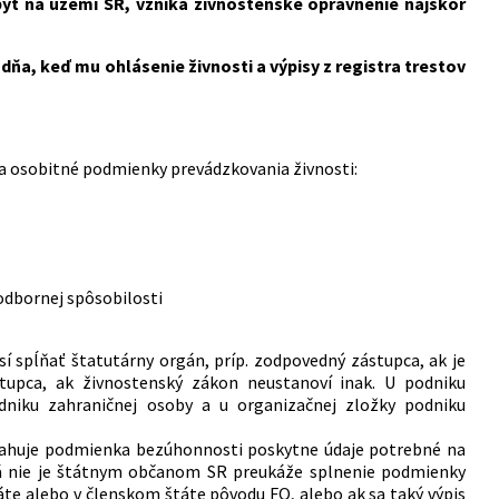
t na území SR, vzniká živnostenské oprávnenie najskôr
a, keď mu ohlásenie živnosti a výpisy z registra trestov
 a osobitné podmienky prevádzkovania živnosti:
odbornej spôsobilosti
spĺňať štatutárny orgán, príp. zodpovedný zástupca, ak je
upca, ak živnostenský zákon neustanoví inak. U podniku
niku zahraničnej osoby a u organizačnej zložky podniku
vzťahuje podmienka bezúhonnosti poskytne údaje potrebné na
orá nie je štátnym občanom SR preukáže splnenie podmienky
e alebo v členskom štáte pôvodu FO, alebo ak sa taký výpis