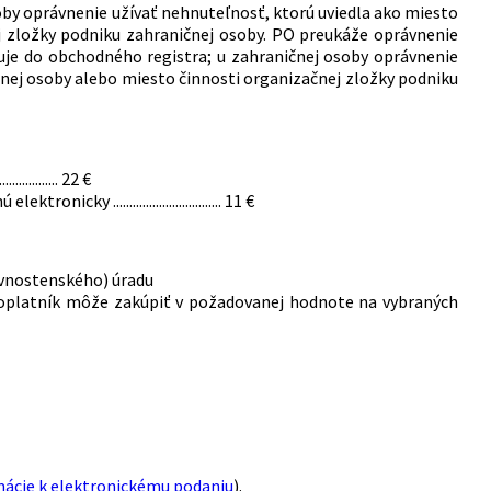
soby oprávnenie užívať nehnuteľnosť, ktorú uviedla ako miesto
j zložky podniku zahraničnej osoby. PO preukáže oprávnenie
suje do obchodného registra; u zahraničnej osoby oprávnenie
čnej osoby alebo miesto činnosti organizačnej zložky podniku
.......... 22 €
 ................................. 11 €
ivnostenského) úradu
poplatník môže zakúpiť v požadovanej hodnote na vybraných
mácie k elektronickému podaniu
).