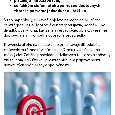
priťahujú množstvo ľudí,
sú ľahkým cieľom útoku pomocou dostupných
zbraní a pomerne jednoduchou taktikou.
Sú to napr. školy, cirkevné objekty, nemocnice, kultúrne
centrá/podujatia, športové centrá/podujatia, nočné kluby,
divadlá, opery, kiná, kaviarne a reštaurácie, objekty verejnej
dopravy, ale aj hromadné dopravné prostriedky.
Prevencia útoku na mäkké ciele predstavuje dlhodobú a
cieľavedomú činnosť vedúcu ku zníženiu rizika útoku na
mäkký cieľ. Zahŕňa predvídanie rizikových faktorov a spôsoby
znižovania rizík útokov prostredníctvom pripravenosti
dotknutých osôb, vlády a spoločnosti.