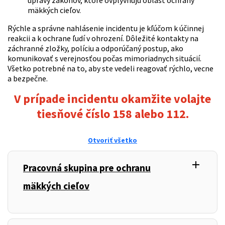
mäkkých cieľov.
Rýchle a správne nahlásenie incidentu je kľúčom k účinnej
reakcii a k ochrane ľudí v ohrození. Dôležité kontakty na
záchranné zložky, políciu a odporúčaný postup, ako
komunikovať s verejnosťou počas mimoriadnych situácií.
Všetko potrebné na to, aby ste vedeli reagovať rýchlo, vecne
a bezpečne.
V prípade incidentu okamžite volajte
tiesňové číslo 158 alebo 112.
Otvoriť všetko
add
,
Pracovná skupina pre ochranu
mäkkých cieľov