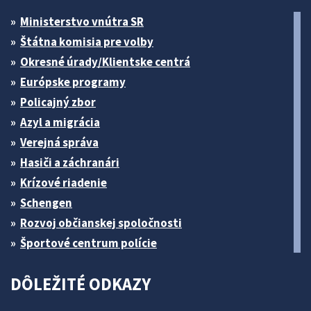
Ministerstvo vnútra SR
Štátna komisia pre volby
Okresné úrady/Klientske centrá
Európske programy
Policajný zbor
Azyl a migrácia
Verejná správa
Hasiči a záchranári
Krízové riadenie
Schengen
Rozvoj občianskej spoločnosti
Športové centrum polície
DÔLEŽITÉ ODKAZY