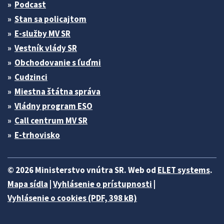
Podcast
Stan sa policajtom
E-služby MV SR
Vestník vlády SR
Obchodovanie s ľuďmi
Cudzinci
Miestna štátna správa
Vládny program ESO
Call centrum MV SR
E-trhovisko
© 2026 Ministerstvo vnútra SR. Web od
ELET systems
.
Mapa sídla
|
Vyhlásenie o prístupnosti
|
Vyhlásenie o cookies (PDF, 398 kB)