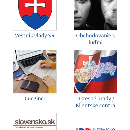
Vestník vlády SR
Obchodovanie s
ľuďmi
Cudzinci
Okresné úrady /
Klientske centrá