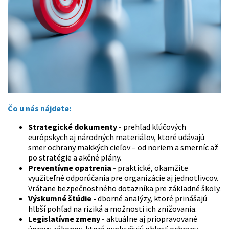
Čo u nás nájdete:
Strategické dokumenty -
prehľad kľúčových
európskych aj národných materiálov, ktoré udávajú
smer ochrany mäkkých cieľov – od noriem a smerníc až
po stratégie a akčné plány.
Preventívne opatrenia -
praktické, okamžite
využiteľné odporúčania pre organizácie aj jednotlivcov.
Vrátane bezpečnostného dotazníka pre základné školy.
Výskumné štúdie -
dborné analýzy, ktoré prinášajú
hlbší pohľad na riziká a možnosti ich znižovania.
Legislatívne zmeny -
aktuálne aj priopravované
úpravy zákonov, ktoré ovplyvňujú oblasť ochrany