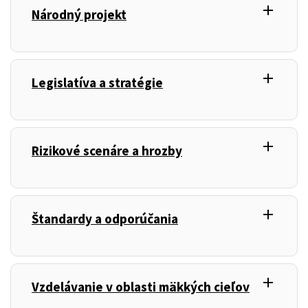
add
,
Národný projekt
add
,
Legislatíva a stratégie
add
,
Rizikové scenáre a hrozby
add
,
Štandardy a odporúčania
add
,
Vzdelávanie v oblasti mäkkých cieľov