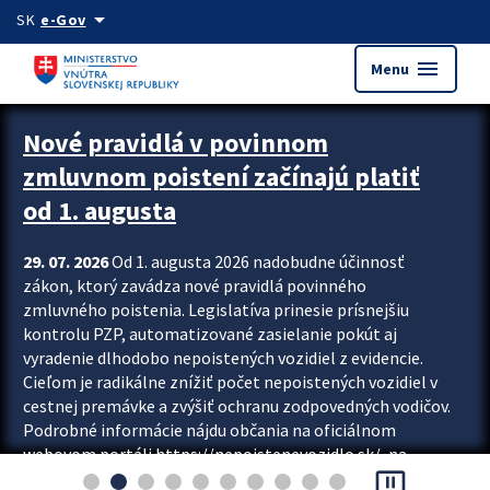
Preskocit na hlavný obsah
arrow_drop_down
SK
e-Gov
menu
Menu
Zastavit automatický posun upútavok
Nové pravidlá v povinnom
zmluvnom poistení začínajú platiť
od 1. augusta
29. 07. 2026
Od 1. augusta 2026 nadobudne účinnosť
zákon, ktorý zavádza nové pravidlá povinného
zmluvného poistenia. Legislatíva prinesie prísnejšiu
kontrolu PZP, automatizované zasielanie pokút aj
vyradenie dlhodobo nepoistených vozidiel z evidencie.
Cieľom je radikálne znížiť počet nepoistených vozidiel v
cestnej premávke a zvýšiť ochranu zodpovedných vodičov.
Podrobné informácie nájdu občania na oficiálnom
webovom portáli https://nepoistenevozidlo.sk/, na
pause_presentation
ktorom od augusta pribudne aj možnosť overiť si...