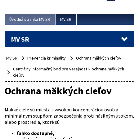
Viac
Úvodná stránka MV SR
MV SR
MV SR
MV SR
Prevencia kriminality
Ochrana mäkkých cieľov
Centrálny informačný bod pre verejnosť k ochrane mäkkých
cieľov
Ochrana mäkkých cieľov
Mäkké ciele sú miesta s vysokou koncentráciou osôb a
minimálnym stupňom zabezpečenia proti násilným útokom,
alebo prostredia, ktoré sú:
ľahko dostupné,