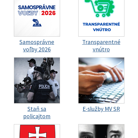
Samosprávne
Transparentné
voľby 2026
vnútro
Staň sa
E-služby MV SR
policajtom