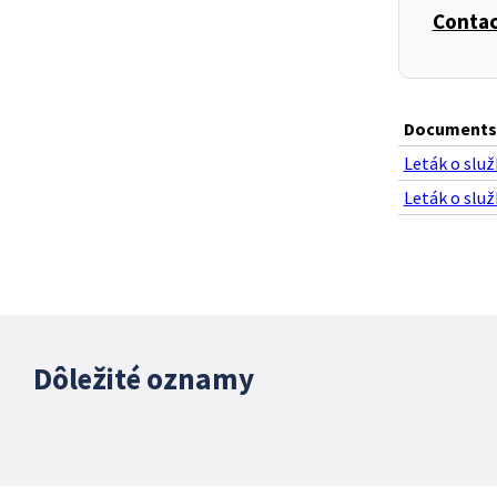
Contac
,
Documents
Leták o služ
Leták o služ
Dôležité oznamy