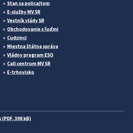
Stan sa policajtom
E-služby MV SR
Vestník vlády SR
Obchodovanie s ľuďmi
Cudzinci
Miestna štátna správa
Vládny program ESO
Call centrum MV SR
E-trhovisko
 (PDF, 398 kB)