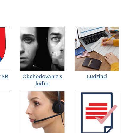
y SR
Obchodovanie s
Cudzinci
ľuďmi