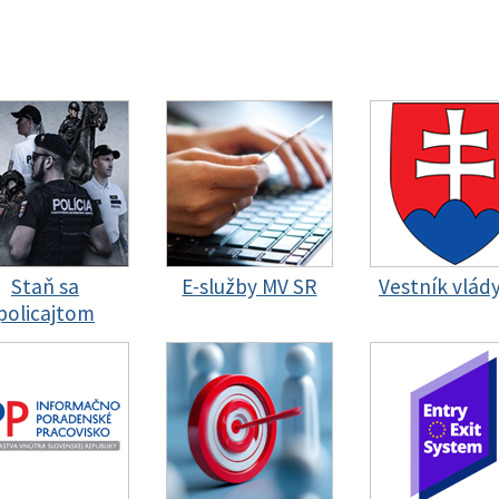
Staň sa
E-služby MV SR
Vestník vlád
policajtom