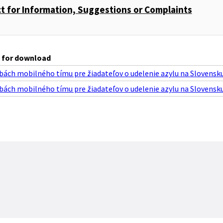
t for Information, Suggestions or Complaints
 for download
bách mobilného tímu pre žiadateľov o udelenie azylu na Slovensku
bách mobilného tímu pre žiadateľov o udelenie azylu na Slovensku