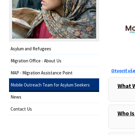
Asylum and Refugees
Migration Office - About Us
Otvoriť vš
MAP - Migration Assistance Point
Mobile Outreach Team for Asylum Seekers
What 
,
News
Contact Us
Who Is
,