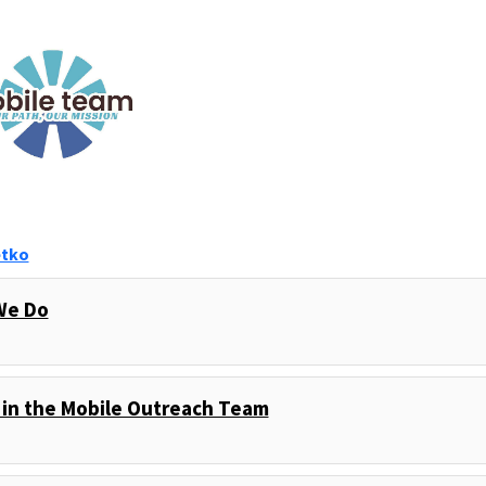
etko
We Do
 in the Mobile Outreach Team