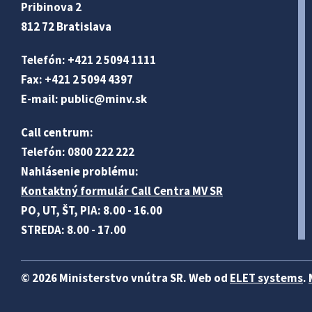
Pribinova 2
812 72 Bratislava
Telefón: +421 2 5094 1111
Fax: +421 2 5094 4397
E-mail:
public@minv
.sk
Call centrum:
Telefón: 0800 222 222
Nahlásenie problému:
Kontaktný formulár Call Centra MV SR
PO, UT, ŠT, PIA: 8.00 - 16.00
STREDA: 8.00 - 17.00
© 2026 Ministerstvo vnútra SR. Web od
ELET systems
.