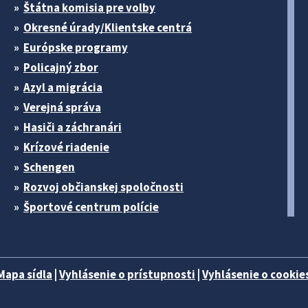
Štátna komisia pre volby
Okresné úrady/Klientske centrá
Európske programy
Policajný zbor
Azyl a migrácia
Verejná správa
Hasiči a záchranári
Krízové riadenie
Schengen
Rozvoj občianskej spoločnosti
Športové centrum polície
Mapa sídla
|
Vyhlásenie o prístupnosti
|
Vyhlásenie o cookies