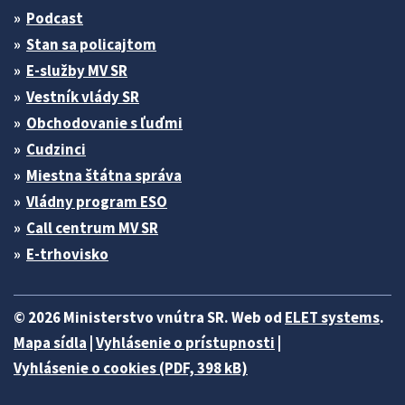
Podcast
Stan sa policajtom
E-služby MV SR
Vestník vlády SR
Obchodovanie s ľuďmi
Cudzinci
Miestna štátna správa
Vládny program ESO
Call centrum MV SR
E-trhovisko
© 2026 Ministerstvo vnútra SR. Web od
ELET systems
.
Mapa sídla
|
Vyhlásenie o prístupnosti
|
Vyhlásenie o cookies (PDF, 398 kB)