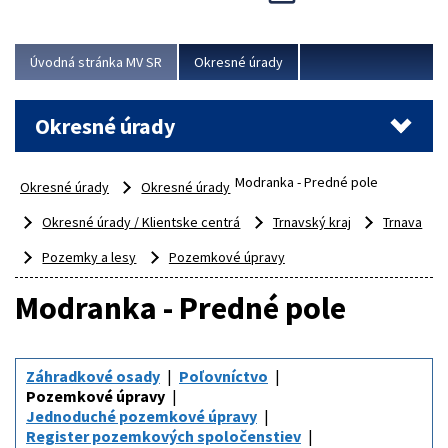
Novinky predstavili na...
Viac
Úvodná stránka MV SR
Okresné úrady
Okresné úrady
Modranka - Predné pole
Okresné úrady
Okresné úrady
Okresné úrady / Klientske centrá
Trnavský kraj
Trnava
Pozemky a lesy
Pozemkové úpravy
Modranka - Predné pole
Záhradkové osady
Poľovníctvo
Pozemkové úpravy
Jednoduché pozemkové úpravy
Register pozemkových spoločenstiev