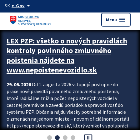
Preskocit na hlavný obsah
arrow_drop_down
SK
e-Gov
menu
Menu
Zastavit automatický posun upútavok
LEX PZP: všetko o nových pravidlách
kontroly povinného zmluvného
poistenia nájdete na
www.nepoistenevozidlo.sk
29. 06. 2026
Od 1. augusta 2026 vstupujú postupne do
praxe nové pravidlá povinného zmluvného poistenia,
ktoré radikálne znížia počet nepoistených vozidiel v
cestnej premávke a zavedú poriadok a spravodlivosť do
systému PZP. Občania nájdu všetky potrebné informácie
o zmenách na jednom mieste – novom oficiálnom portáli
https://nepoistenevozidlo.sk/, ktorý vznikol v spolupráci
Slovenskej kancelárie poisťovateľov (SKP), Slovenskej
pause_presentation
asociácie poisťovní (SLASPO) a Ministerstva vnútra SR.