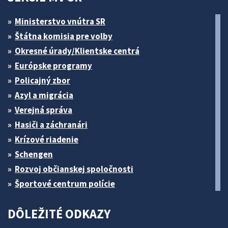
Ministerstvo vnútra SR
Štátna komisia pre volby
Okresné úrady/Klientske centrá
Európske programy
Policajný zbor
Azyl a migrácia
Verejná správa
Hasiči a záchranári
Krízové riadenie
Schengen
Rozvoj občianskej spoločnosti
Športové centrum polície
DÔLEŽITÉ ODKAZY