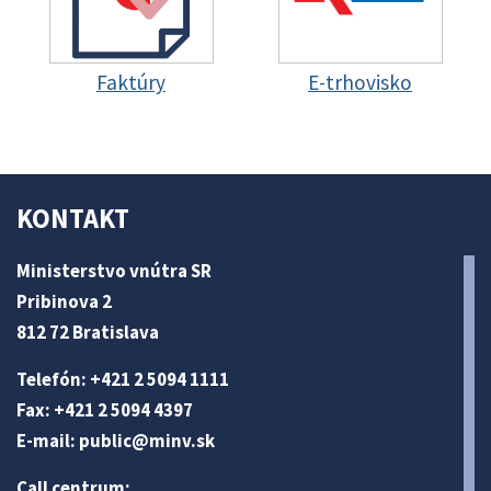
Faktúry
E-trhovisko
KONTAKT
Ministerstvo vnútra SR
Pribinova 2
812 72 Bratislava
Telefón: +421 2 5094 1111
Fax: +421 2 5094 4397
E-mail:
public@minv
.sk
Call centrum: