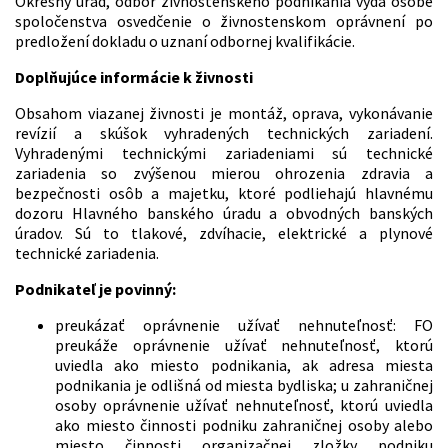
Okresný úrad, odbor živnostenského podnikania vydá osobe
spoločenstva osvedčenie o živnostenskom oprávnení po
predložení dokladu o uznaní odbornej kvalifikácie.
Doplňujúce informácie k živnosti
Obsahom viazanej živnosti je montáž, oprava, vykonávanie
revízií a skúšok vyhradených technických zariadení.
Vyhradenými technickými zariadeniami sú technické
zariadenia so zvýšenou mierou ohrozenia zdravia a
bezpečnosti osôb a majetku, ktoré podliehajú hlavnému
dozoru Hlavného banského úradu a obvodných banských
úradov. Sú to tlakové, zdvíhacie, elektrické a plynové
technické zariadenia.
Podnikateľ je povinný:
preukázať oprávnenie užívať nehnuteľnosť: FO
preukáže oprávnenie užívať nehnuteľnosť, ktorú
uviedla ako miesto podnikania, ak adresa miesta
podnikania je odlišná od miesta bydliska; u zahraničnej
osoby oprávnenie užívať nehnuteľnosť, ktorú uviedla
ako miesto činnosti podniku zahraničnej osoby alebo
miesto činnosti organizačnej zložky podniku