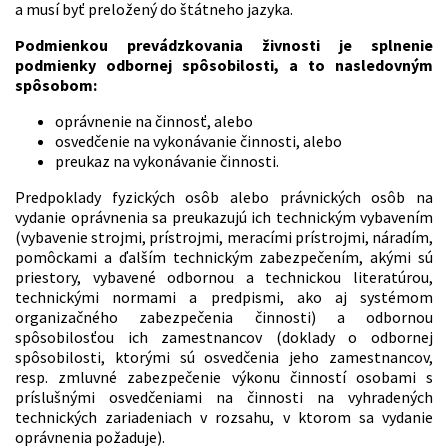
a musí byť preložený do štátneho jazyka.
Podmienkou prevádzkovania živnosti je splnenie
podmienky odbornej spôsobilosti, a to nasledovným
spôsobom:
oprávnenie na činnosť, alebo
osvedčenie na vykonávanie činnosti, alebo
preukaz na vykonávanie činnosti.
Predpoklady fyzických osôb alebo právnických osôb na
vydanie oprávnenia sa preukazujú ich technickým vybavením
(vybavenie strojmi, prístrojmi, meracími prístrojmi, náradím,
pomôckami a ďalším technickým zabezpečením, akými sú
priestory, vybavené odbornou a technickou literatúrou,
technickými normami a predpismi, ako aj systémom
organizačného zabezpečenia činnosti) a odbornou
spôsobilosťou ich zamestnancov (doklady o odbornej
spôsobilosti, ktorými sú osvedčenia jeho zamestnancov,
resp. zmluvné zabezpečenie výkonu činností osobami s
príslušnými osvedčeniami na činnosti na vyhradených
technických zariadeniach v rozsahu, v ktorom sa vydanie
oprávnenia požaduje).