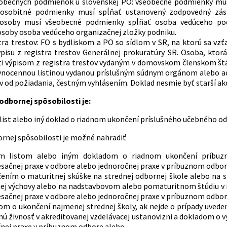
obecných podmienok u slovenskej PO: všeobecné podmienky musí 
 osobitné podmienky musí spĺňať ustanovený zodpovedný zást
 osoby musí všeobecné podmienky spĺňať osoba vedúceho pod
osoby osoba vedúceho organizačnej zložky podniku.
stra trestov: FO s bydliskom a PO so sídlom v SR, na ktorú sa 
ýpisu z registra trestov Generálnej prokuratúry SR. Osoba, kt
 výpisom z registra trestov vydaným v domovskom členskom štát
vnocennou listinou vydanou príslušným súdnym orgánom alebo ad
v od požiadania, čestným vyhlásením. Doklad nesmie byť starší ak
dbornej spôsobilosti je:
list alebo iný doklad o riadnom ukončení príslušného učebného o
rnej spôsobilosti je možné nahradiť
m listom alebo iným dokladom o riadnom ukončení príbuz
sačnej praxe v odbore alebo jednoročnej praxe v príbuznom odbo
čením o maturitnej skúške na strednej odbornej škole alebo na
ej výchovy alebo na nadstavbovom alebo pomaturitnom štúdiu v
sačnej praxe v odbore alebo jednoročnej praxe v príbuznom odbor
om o ukončení najmenej strednej školy, ak nejde o prípady uvede
nú živnosť v akreditovanej vzdelávacej ustanovizni a dokladom o 
čnej praxe v príbuznom odbore alebo