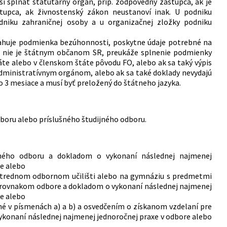
spĺňať štatutárny orgán, príp. zodpovedný zástupca, ak je
upca, ak živnostenský zákon neustanoví inak. U podniku
niku zahraničnej osoby a u organizačnej zložky podniku
vzťahuje podmienka bezúhonnosti, poskytne údaje potrebné na
orá nie je štátnym občanom SR, preukáže splnenie podmienky
e alebo v členskom štáte pôvodu FO, alebo ak sa taký výpis
ministratívnym orgánom, alebo ak sa také doklady nevydajú
o 3 mesiace a musí byť preložený do štátneho jazyka.
dboru alebo príslušného študijného odboru.
ného odboru a dokladom o vykonaní následnej najmenej
re alebo
 strednom odbornom učilišti alebo na gymnáziu s predmetmi
 rovnakom odbore a dokladom o vykonaní následnej najmenej
e alebo
né v písmenách a) a b) a osvedčením o získanom vzdelaní pre
vykonaní následnej najmenej jednoročnej praxe v odbore alebo