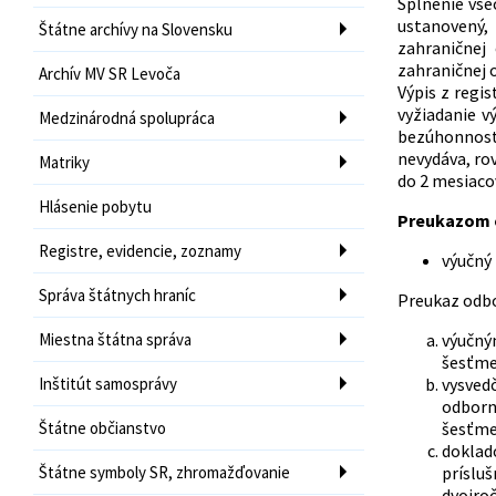
Splnenie vše
ustanovený,
Štátne archívy na Slovensku
zahraničnej
zahraničnej 
Archív MV SR Levoča
Výpis z regi
vyžiadanie v
Medzinárodná spolupráca
bezúhonnosti
nevydáva, ro
Matriky
do 2 mesiaco
Hlásenie pobytu
Preukazom o
Registre, evidencie, zoznamy
výučný 
Správa štátnych hraníc
Preukaz odbo
Miestna štátna správa
výučný
šesťme
Inštitút samosprávy
vysved
odborn
Štátne občianstvo
šesťme
doklad
Štátne symboly SR, zhromažďovanie
prísluš
dvojro