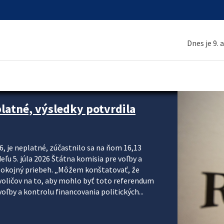
Dnes je 9. 
platné, výsledky potvrdila
6, je neplatné, zúčastnilo sa na ňom 16,13
eľu 5. júla 2026 Štátna komisia pre voľby a
pokojný priebeh. „Môžem konštatovať, že
voličov na to, aby mohlo byť toto referendum
ľby a kontrolu financovania politických...