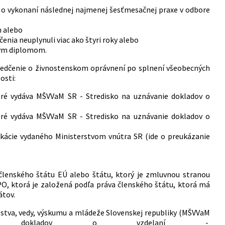
 o vykonaní následnej najmenej šesťmesačnej praxe v odbore
h alebo
nia neuplynuli viac ako štyri roky alebo
ským diplomom.
vedčenie o živnostenskom oprávnení po splnení všeobecných
osti:
oré vydáva MŠVVaM SR - Stredisko na uznávanie dokladov o
oré vydáva MŠVVaM SR - Stredisko na uznávanie dokladov o
ikácie vydaného Ministerstvom vnútra SR (ide o preukázanie
lenského štátu EÚ alebo štátu, ktorý je zmluvnou stranou
 PO, ktorá je založená podľa práva členského štátu, ktorá má
átov.
lstva, vedy, výskumu a mládeže Slovenskej republiky (MŠVVaM
 dokladov o vzdelaní -