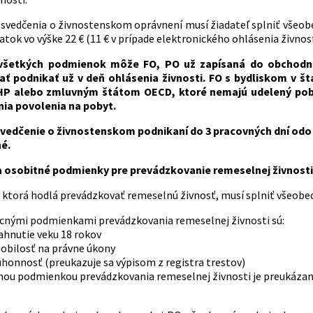
osvedčenia o živnostenskom oprávnení musí žiadateľ splniť všeob
tok vo výške 22 € (11 € v prípade elektronického ohlásenia živnos
 všetkých podmienok môže FO, PO už zapísaná do obchodné
čať podnikať už v deň ohlásenia živnosti. FO s bydliskom v 
P alebo zmluvným štátom OECD, ktoré nemajú udelený poby
ia povolenia na pobyt.
vedčenie o živnostenskom podnikaní do 3 pracovných dní odo dň
é.
 osobitné podmienky pre prevádzkovanie remeselnej živnosti
 ktorá hodlá prevádzkovať remeselnú živnosť, musí splniť všeobe
cnými podmienkami prevádzkovania remeselnej živnosti sú:
ahnutie veku 18 rokov
obilosť na právne úkony
honnosť (preukazuje sa výpisom z registra trestov)
nou podmienkou prevádzkovania remeselnej živnosti je preukázani