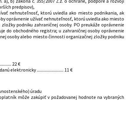
m. a), b) zákona č. 355/2007 Z.z. o ochrane, podpore a rozvoji
rších predpisov),
ívať nehnuteľnosť, ktorú uviedla ako miesto podnikania, ak
soby oprávnenie užívať nehnuteľnosť, ktorú uviedla ako miesto
j zložky podniku zahraničnej osoby. PO preukáže oprávnenie
suje do obchodného registra; u zahraničnej osoby oprávnenie
čnej osoby alebo miesto činnosti organizačnej zložky podniku
...... 22 €
icky .............................. 11 €
ivnostenského) úradu
poplatník môže zakúpiť v požadovanej hodnote na vybraných