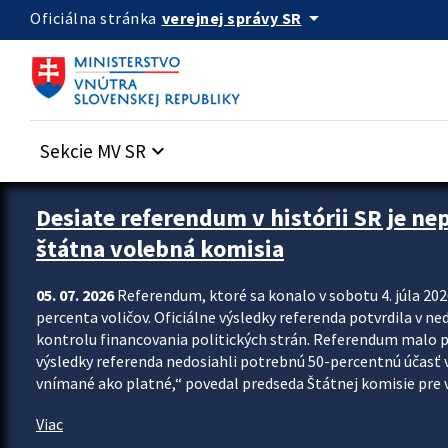
Preskocit na hlavný obsah
arrow_drop_down
verejnej správy SR
Oficiálna stránka
Sekcie MV SR
keyboard_arrow_down
Zastavit automatický posun upútavok
Desiate referendum v histórii SR je ne
štátna volebná komisia
05. 07. 2026
Referendum, ktoré sa konalo v sobotu 4. júla 202
percenta voličov. Oficiálne výsledky referenda potvrdila v ned
kontrolu financovania politických strán. Referendum malo 
výsledky referenda nedosiahli potrebnú 50-percentnú účasť 
vnímané ako platné,“ povedal predseda Štátnej komisie pre vo
Viac