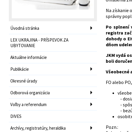
Na získanie 
správny popla
Po splnení
Úvodná stránka
registra za
dohody o EH
LEX UKRAJINA - PRÍSPEVOK ZA
dňom udelen
UBYTOVANIE
JKM vydá os
Aktuálne informácie
boli doručen
Publikácie
Všeobecné a
Okresné úrady
FO alebo PO,
Odborová organizácia
všeobe
- dosi
Voľby a referendum
- spôs
- bezú
DIVES
osobit
Pozn.:
Archívy, registratúry, heraldika