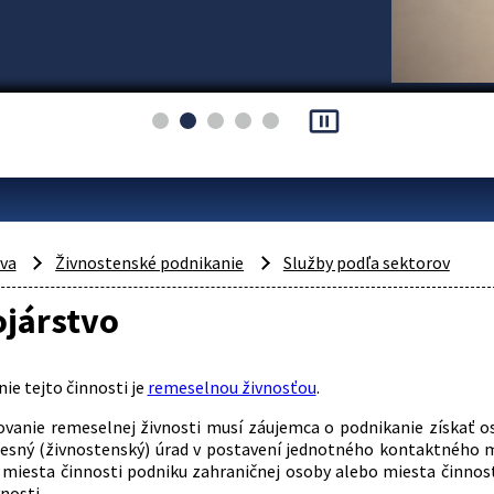
pause_presentation
áva
Živnostenské podnikanie
Služby podľa sektorov
ojárstvo
ie tejto činnosti je
remeselnou živnosťou
.
vanie remeselnej živnosti musí záujemca o podnikanie získať o
resný (živnostenský) úrad v postavení jednotného kontaktného m
 miesta činnosti podniku zahraničnej osoby alebo miesta činnos
nosti.