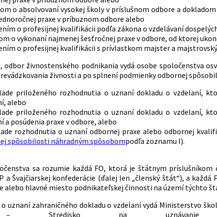
om o absolvovaní vysokej školy v príslušnom odbore a dokladom
jednoročnej praxe v príbuznom odbore alebo
ním o profesijnej kvalifikácii podľa zákona o vzdelávaní dospelýc
m o vykonaní najmenej šesťročnej praxe v odbore, od ktorej ukonče
ním o profesijnej kvalifikácii s prívlastkom majster a majstrov
, odbor živnostenského podnikania vydá osobe spoločenstva os
evádzkovania živnosti a po splnení podmienky odbornej spôsobil
lade priloženého rozhodnutia o uznaní dokladu o vzdelaní, kt
í, alebo
lade priloženého rozhodnutia o uznaní dokladu o vzdelaní, kt
í a posúdenia praxe v odbore, alebo
lade rozhodnutia o uznaní odbornej praxe alebo odbornej kvalif
ej spôsobilosti náhradným spôsobom
podľa zoznamu I).
očenstva sa rozumie každá FO, ktorá je štátnym príslušníkom č
 a Švajčiarskej konfederácie (ďalej len „členský štát“), a každá
ie alebo hlavné miesto podnikateľskej činnosti na území týchto št
o uznaní zahraničného dokladu o vzdelaní vydá Ministerstvo ško
– Stredisko na uznávanie