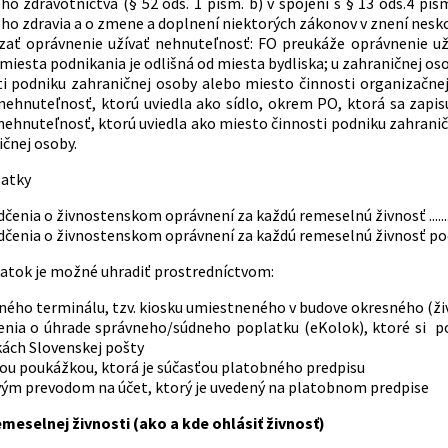
ho zdravotníctva (§ 52 ods. 1 písm. b) v spojení s § 13 ods.4 pís
ho zdravia a o zmene a doplnení niektorých zákonov v znení nesko
zať oprávnenie užívať nehnuteľnosť: FO preukáže oprávnenie už
miesta podnikania je odlišná od miesta bydliska; u zahraničnej o
ti podniku zahraničnej osoby alebo miesto činnosti organizačne
 nehnuteľnosť, ktorú uviedla ako sídlo, okrem PO, ktorá sa zapi
nehnuteľnosť, ktorú uviedla ako miesto činnosti podniku zahrani
čnej osoby.
latky
enia o živnostenskom oprávnení za každú remeselnú živnosť .............
enia o živnostenskom oprávnení za každú remeselnú živnosť podanú elektron
atok je možné uhradiť prostredníctvom:
ného terminálu, tzv. kiosku umiestneného v budove okresného (ž
enia o úhrade správneho/súdneho poplatku (eKolok), ktoré si 
ách Slovenskej pošty
ou poukážkou, ktorá je súčasťou platobného predpisu
ým prevodom na účet, ktorý je uvedený na platobnom predpise
meselnej živnosti (ako a kde ohlásiť živnosť)