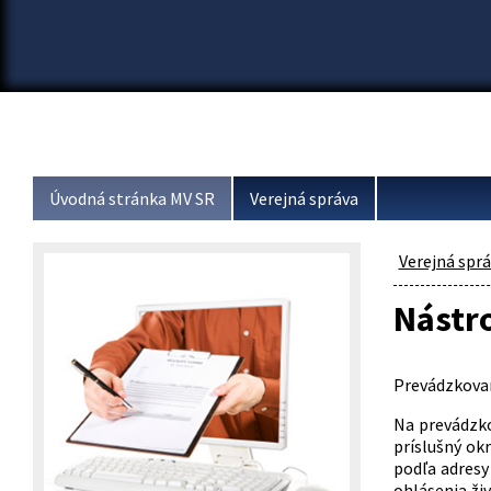
Úvodná stránka MV SR
Verejná správa
Verejná spr
Nástr
Prevádzkovan
Na prevádzko
príslušný ok
podľa adresy
ohlásenia živ