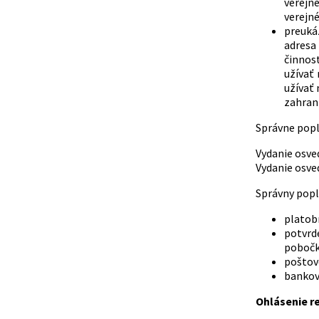
verejné
verejné
preuká
adresa 
činnos
užívať
užívať 
zahrani
Správne pop
Vydanie osvedč
Vydanie osvedč
Správny popl
platob
potvrd
pobočk
poštov
bankov
Ohlásenie re