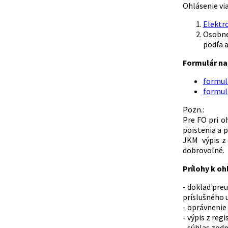
Ohlásenie vi
Elektr
Osobne
podľa a
Formulár na 
formulá
formulá
Pozn.:
Pre FO pri o
poistenia a p
JKM výpis z 
dobrovoľné.
Prílohy k oh
- doklad pre
príslušného 
- oprávnenie
- výpis z reg
- súhlas zod