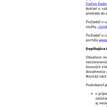
tlačivo žiad
doklad o vzd
prekladu do 
Požiadať o u
služby „
Uznáv
Požiadať o u
portálu
www.
Doplňujúce i
Obsahom reme
nestanovenýc
kovových zli
dosiahnutia 
Montáž nástr
Podnikateľ je
v príp
začatia
aj nes