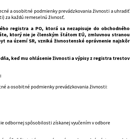
ecné a osobitné podmienky prevádzkovania živnosti a uhradiť
ti) za každú remeselnú živnosť.
ho registra a PO, ktorá sa nezapisuje do obchodného
štáte, ktorý nie je členským štátom EÚ, zmluvnou stranou
t na území SR, vzniká živnostenské oprávnenie najskôr
a, keď mu ohlásenie živnosti a výpisy z registra trestov
:
cné a osobitné podmienky prevádzkovania živnosti:
e odbornej spôsobilosti získanej vyučením v odbore