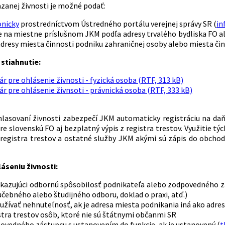
azanej živnosti je možné podať:
onicky
prostredníctvom Ústredného portálu verejnej správy SR (
in
 na miestne príslušnom JKM podľa adresy trvalého bydliska FO al
dresy miesta činnosti podniku zahraničnej osoby alebo miesta či
stiahnutie:
r pre ohlásenie živnosti - fyzická osoba (RTF, 313 kB)
r pre ohlásenie živnsoti - právnická osoba (RTF, 333 kB)
hlasovaní živnosti zabezpečí JKM automaticky registráciu na d
re slovenskú FO aj bezplatný výpis z registra trestov. Využitie t
registra trestov a ostatné služby JKM akými sú zápis do obchod
láseniu živnosti:
ukazujúci odbornú spôsobilosť podnikateľa alebo zodpovedného zá
učebného alebo študijného odboru, doklad o praxi, atď.)
 užívať nehnuteľnosť, ak je adresa miesta podnikania iná ako adres
istra trestov osôb, ktoré nie sú štátnymi občanmi SR
povedného zástupcu s ustanovením do funkcie, ak je ustanovený (
t