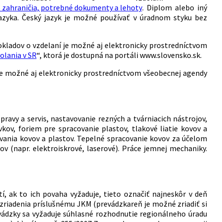
o zahraničia, potrebné dokumenty a lehoty
. Diplom alebo iný
jazyka. Český jazyk je možné používať v úradnom styku bez
okladov o vzdelaní je možné aj elektronicky prostredníctvom
olania v SR
“, ktorá je dostupná na portáli www.slovensko.sk.
 je možné aj elektronicky prostredníctvom všeobecnej agendy
ravy a servis, nastavovanie rezných a tvárniacich nástrojov,
ov, foriem pre spracovanie plastov, tlakové liatie kovov a
ania kovov a plastov. Tepelné spracovanie kovov za účelom
v (napr. elektroiskrové, laserové). Práce jemnej mechaniky.
í, ak to ich povaha vyžaduje, tieto označiť najneskôr v deň
h zriadenia príslušnému JKM (prevádzkareň je možné zriadiť si
evádzky sa vyžaduje súhlasné rozhodnutie regionálneho úradu