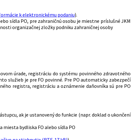
formácie k elektronickému podaniu
).
ebo sídla PO, pre zahraničnú osobu je miestne príslušné JKM
nnosti organizačnej zložky podniku zahraničnej osoby
aňovom úrade, registráciu do systému povinného zdravotného
ýchto služieb je pre FO povinné. Pre PO automaticky zabezpečí
ného registra, registráciu a oznámenie daňovníka sú pre PO
stupcu, ak je ustanovený do funkcie (napr. doklad o ukončení
a miesta bydliska FO alebo sídla PO
lačivo na stiahnutie (RTF, 17 kB)
)