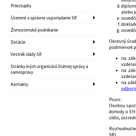
Priestupky
diplom
alebo 
Územné a správne usporiadanie SR
osvedče
doklado
Živnostenské podnikanie
osvedče
Okresný úrad
Dotácie
podmienok pr
Vestník vlády SR
na zák
vzdelan
Stránky iných organizácií štátnej správy a
na zák
samosprávy
vzdelan
na zák
Kontakty
odborn
Pozn.:
Osobou spol
dohody o EHP
sídlo, ústred
Rozhodnutie 
SR) 