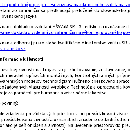
osti a podrobný popis procesov uznávania ukončeného vzdelania z
elaní zo zahraničia sa predkladajú preložené do slovenského 
slovenského jazyka.
znanie dokladu o vzdelaní MŠVVaM SR - Stredisko na uznávanie d
anie dokladu o vzdelaní zo zahraničia na výkon regulovaného pov
znanie odbornej praxe alebo kvalifikácie Ministerstvo vnútra SR
slovensko.sk
.
nformácie k živnosti:
selnej živnosti nástrojárstvo je zhotovovanie, zostavovanie, op
h meradiel, upínacích montážnych, kontrolných a iných prípravk
evarenských modelov technológiami ručného trieskového spracov
požadovaných vlastností výrobkov. Technológie opracovania kovo
ojov a pomôcok pre humánne a veterinárne lekárstvo.
 povinný:
ade zriadenia prevádzkových priestorov pri prevádzkovaní živnost
 prevádzkovania živností a oznámiť ich zriadenie do 15 dní od ic
kôr ako je deň ohlásenia živnosti). Na uvedenie priestorov do pr