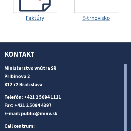
Faktúry
E-trhovisko
KONTAKT
Ministerstvo vnútra SR
Pribinova 2
812 72 Bratislava
Telefón: +421 2 5094 1111
Fax: +421 2 5094 4397
E-mail:
public@minv
.sk
Call centrum: