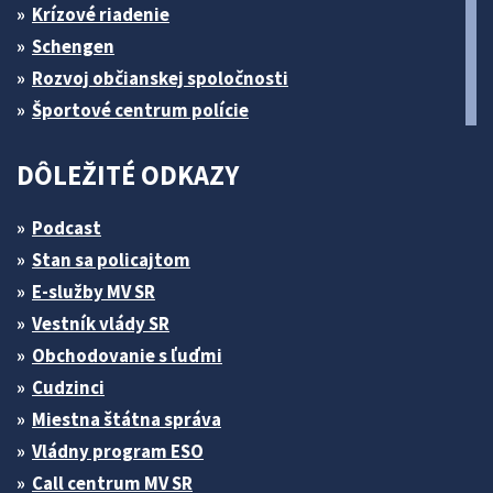
Krízové riadenie
Schengen
Rozvoj občianskej spoločnosti
Športové centrum polície
DÔLEŽITÉ ODKAZY
Podcast
Stan sa policajtom
E-služby MV SR
Vestník vlády SR
Obchodovanie s ľuďmi
Cudzinci
Miestna štátna správa
Vládny program ESO
Call centrum MV SR