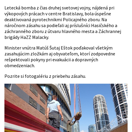
Letecká bomba z čias druhej svetovej vojny, nájdená pri
výkopových prácach v centre Bratislavy, bola úspešne
deaktivovaná pyrotechnikmi Policajného zboru. Na
náročnom zásahu sa podieľali aj príslušníci Hasičského a
záchranného zboru z útvaru hlavného mesta a Záchrannej
brigády HaZZ Malacky.
Minister vnútra Matúš Šutaj Eštok poďakoval všetkým
zasahujúcim zložkám aj obyvateľom, ktorí zodpovedne
rešpektovali pokyny pri evakuácii a dopravných
obmedzeniach.
Pozrite si fotogalériu z priebehu zásahu.