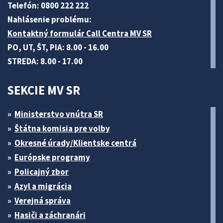
Telefón: 0800 222 222
Nahlásenie problému:
Kontaktný formulár Call Centra MV SR
PO, UT, ŠT, PIA: 8.00 - 16.00
STREDA: 8.00 - 17.00
SEKCIE MV SR
Ministerstvo vnútra SR
Štátna komisia pre volby
Okresné úrady/Klientske centrá
Európske programy
Policajný zbor
Azyl a migrácia
Verejná správa
Hasiči a záchranári