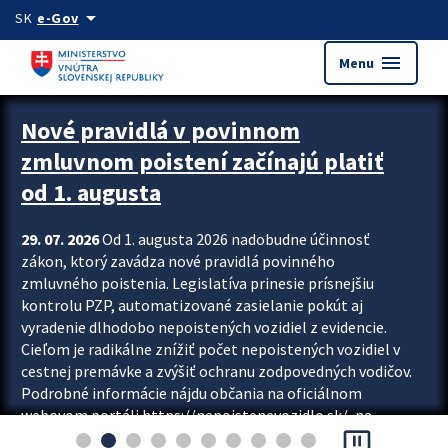
Preskocit na hlavný obsah
arrow_drop_down
SK
e-Gov
menu
Menu
Zastavit automatický posun upútavok
Nové pravidlá v povinnom
zmluvnom poistení začínajú platiť
od 1. augusta
29. 07. 2026
Od 1. augusta 2026 nadobudne účinnosť
zákon, ktorý zavádza nové pravidlá povinného
zmluvného poistenia. Legislatíva prinesie prísnejšiu
kontrolu PZP, automatizované zasielanie pokút aj
vyradenie dlhodobo nepoistených vozidiel z evidencie.
Cieľom je radikálne znížiť počet nepoistených vozidiel v
cestnej premávke a zvýšiť ochranu zodpovedných vodičov.
Podrobné informácie nájdu občania na oficiálnom
webovom portáli https://nepoistenevozidlo.sk/, na
pause_presentation
ktorom od augusta pribudne aj možnosť overiť si...