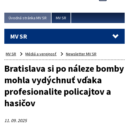
Viac
Úvodná stránka MV SR
MV SR
MV SR
MV SR
Médiá a verejnosť
Newsletter MV SR
Bratislava si po náleze bomby
mohla vydýchnuť vďaka
profesionalite policajtov a
hasičov
11. 09. 2025