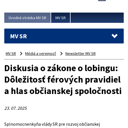
Viac
Úvodná stránka MV SR
MV SR
MV SR
MV SR
Médiá a verejnosť
Newsletter MV SR
Diskusia o zákone o lobingu:
Dôležitosť férových pravidiel
a hlas občianskej spoločnosti
23. 07. 2025
Splnomocnenkyňa vlády SR pre rozvoj občianskej