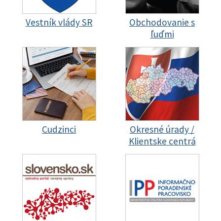
Vestník vlády SR
Obchodovanie s
ľuďmi
Cudzinci
Okresné úrady /
Klientske centrá