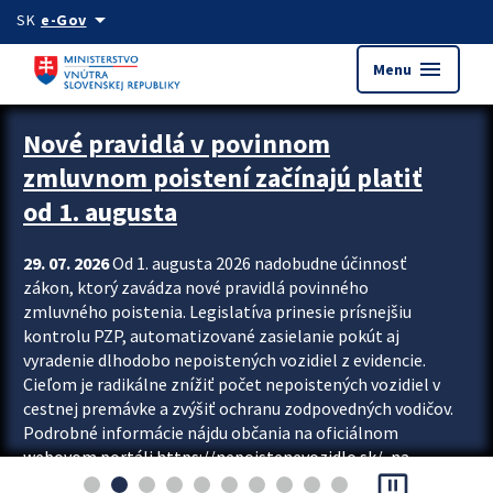
Preskocit na hlavný obsah
arrow_drop_down
SK
e-Gov
menu
Menu
Zastavit automatický posun upútavok
Nové pravidlá v povinnom
zmluvnom poistení začínajú platiť
od 1. augusta
29. 07. 2026
Od 1. augusta 2026 nadobudne účinnosť
zákon, ktorý zavádza nové pravidlá povinného
zmluvného poistenia. Legislatíva prinesie prísnejšiu
kontrolu PZP, automatizované zasielanie pokút aj
vyradenie dlhodobo nepoistených vozidiel z evidencie.
Cieľom je radikálne znížiť počet nepoistených vozidiel v
cestnej premávke a zvýšiť ochranu zodpovedných vodičov.
Podrobné informácie nájdu občania na oficiálnom
webovom portáli https://nepoistenevozidlo.sk/, na
pause_presentation
ktorom od augusta pribudne aj možnosť overiť si...