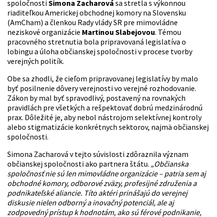
spoločnosti
Simona Zacharová
sa stretla s výkonnou
riaditeľkou Americkej obchodnej komory na Slovensku
(AmCham) a členkou Rady vlády SR pre mimovládne
neziskové organizácie
Martinou Slabejovou
. Témou
pracovného stretnutia bola pripravovaná legislatíva o
lobingu a úloha občianskej spoločnosti v procese tvorby
verejných politík.
Obe sa zhodli, že cieľom pripravovanej legislatívy by malo
byť posilnenie dôvery verejnosti vo verejné rozhodovanie.
Zákon by mal byť spravodlivý, postavený na rovnakých
pravidlách pre všetkých a rešpektovať dobrú medzinárodnú
prax. Dôležité je, aby nebol nástrojom selektívnej kontroly
alebo stigmatizácie konkrétnych sektorov, najmä občianskej
spoločnosti.
Simona Zacharová v tejto súvislosti zdôraznila význam
občianskej spoločnosti ako partnera štátu.
„Občianska
spoločnosť nie sú len mimovládne organizácie – patria sem aj
obchodné komory, odborové zväzy, profesijné združenia a
podnikateľské aliancie. Títo aktéri prinášajú do verejnej
diskusie nielen odborný a inovačný potenciál, ale aj
zodpovedný prístup k hodnotám, ako sú férové podnikanie,