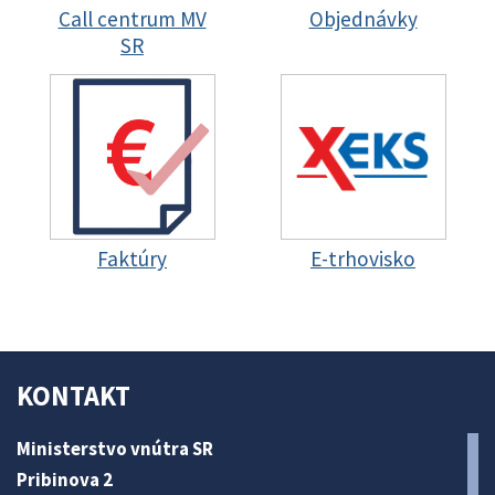
Call centrum MV
Objednávky
SR
Faktúry
E-trhovisko
KONTAKT
Ministerstvo vnútra SR
Pribinova 2