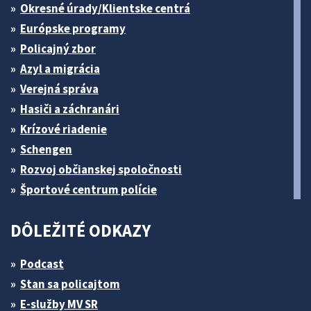
Okresné úrady/Klientske centrá
Európske programy
Policajný zbor
Azyl a migrácia
Verejná správa
Hasiči a záchranári
Krízové riadenie
Schengen
Rozvoj občianskej spoločnosti
Športové centrum polície
DÔLEŽITÉ ODKAZY
Podcast
Stan sa policajtom
E-služby MV SR