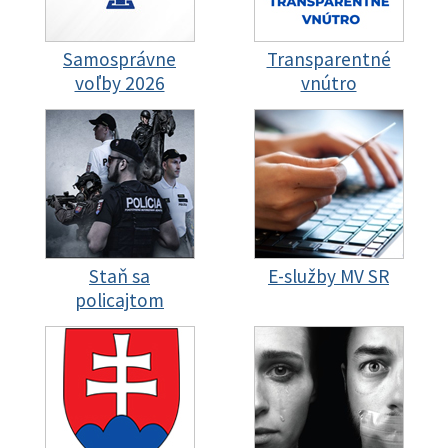
Samosprávne
Transparentné
voľby 2026
vnútro
Staň sa
E-služby MV SR
policajtom