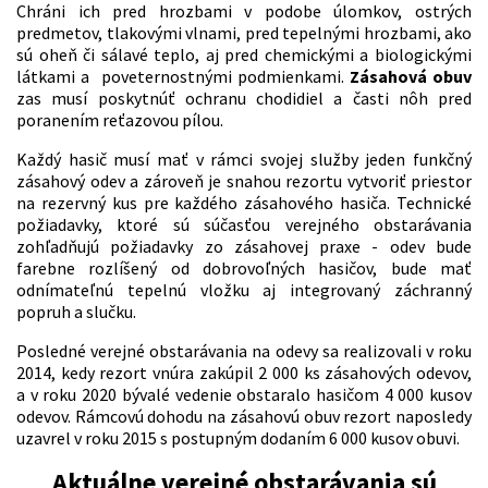
Chráni ich pred hrozbami v podobe úlomkov, ostrých
predmetov, tlakovými vlnami, pred tepelnými hrozbami, ako
sú oheň či sálavé teplo, aj pred chemickými a biologickými
látkami a poveternostnými podmienkami.
Zásahová obuv
zas musí poskytnúť ochranu chodidiel a časti nôh pred
poranením reťazovou pílou.
Každý hasič musí mať v rámci svojej služby jeden funkčný
zásahový odev a zároveň je snahou rezortu vytvoriť priestor
na rezervný kus pre každého zásahového hasiča. Technické
požiadavky, ktoré sú súčasťou verejného obstarávania
zohľadňujú požiadavky zo zásahovej praxe - odev bude
farebne rozlíšený od dobrovoľných hasičov, bude mať
odnímateľnú tepelnú vložku aj integrovaný záchranný
popruh a slučku.
Posledné verejné obstarávania na odevy sa realizovali v roku
2014, kedy rezort vnúra zakúpil 2 000 ks zásahových odevov,
a v roku 2020 bývalé vedenie obstaralo hasičom 4 000 kusov
odevov. Rámcovú dohodu na zásahovú obuv rezort naposledy
uzavrel v roku 2015 s postupným dodaním 6 000 kusov obuvi.
Aktuálne verejné obstarávania sú