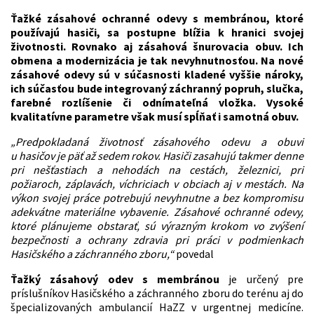
Ťažké zásahové ochranné odevy s membránou, ktoré
používajú hasiči, sa postupne blížia k hranici svojej
životnosti. Rovnako aj zásahová šnurovacia obuv. Ich
obmena a modernizácia je tak nevyhnutnosťou. Na nové
zásahové odevy sú v súčasnosti kladené vyššie nároky,
ich súčasťou bude integrovaný záchranný popruh, slučka,
farebné rozlíšenie či odnímateľná vložka. Vysoké
kvalitatívne parametre však musí spĺňať i samotná obuv.
„Predpokladaná životnosť zásahového odevu a obuvi
u hasičov je päť až sedem rokov. Hasiči zasahujú takmer denne
pri nešťastiach a nehodách na cestách, železnici, pri
požiaroch, záplavách, víchriciach v obciach aj v mestách. Na
výkon svojej práce potrebujú nevyhnutne a bez kompromisu
adekvátne materiálne vybavenie. Zásahové ochranné odevy,
ktoré plánujeme obstarať, sú výrazným krokom vo zvýšení
bezpečnosti a ochrany zdravia pri práci v podmienkach
Hasičského a záchranného zboru,“
povedal
Ťažký zásahový odev s membránou
je určený pre
príslušníkov Hasičského a záchranného zboru do terénu aj do
špecializovaných ambulancií HaZZ v urgentnej medicíne.