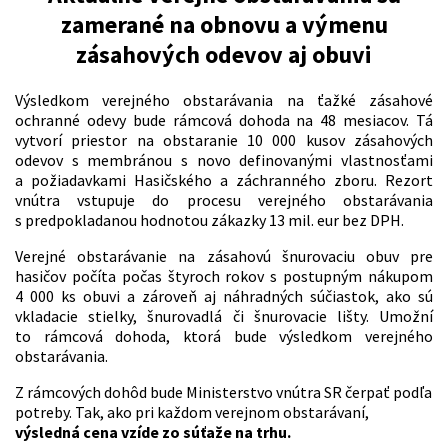
zamerané na obnovu a výmenu
zásahových odevov aj obuvi
Výsledkom verejného obstarávania na ťažké zásahové
ochranné odevy bude rámcová dohoda na 48 mesiacov. Tá
vytvorí priestor na obstaranie 10 000 kusov zásahových
odevov s membránou s novo definovanými vlastnosťami
a požiadavkami Hasičského a záchranného zboru. Rezort
vnútra vstupuje do procesu verejného obstarávania
s predpokladanou hodnotou zákazky 13 mil. eur bez DPH.
Verejné obstarávanie na zásahovú šnurovaciu obuv pre
hasičov počíta počas štyroch rokov s postupným nákupom
4 000 ks obuvi a zároveň aj náhradných súčiastok, ako sú
vkladacie stielky, šnurovadlá či šnurovacie lišty. Umožní
to rámcová dohoda, ktorá bude výsledkom verejného
obstarávania.
Z rámcových dohôd bude Ministerstvo vnútra SR čerpať podľa
potreby. Tak, ako pri každom verejnom obstarávaní,
výsledná cena vzíde zo súťaže na trhu.