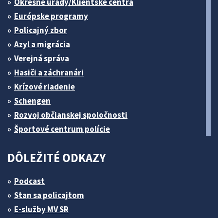
Okresné úrady/Klientske centrá
Európske programy
Policajný zbor
Azyl a migrácia
Verejná správa
Hasiči a záchranári
Krízové riadenie
Schengen
Rozvoj občianskej spoločnosti
Športové centrum polície
DÔLEŽITÉ ODKAZY
Podcast
Stan sa policajtom
E-služby MV SR