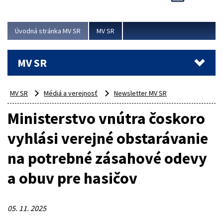
Viac
Úvodná stránka MV SR
MV SR
MV SR
MV SR
Médiá a verejnosť
Newsletter MV SR
Ministerstvo vnútra čoskoro
vyhlási verejné obstarávanie
na potrebné zásahové odevy
a obuv pre hasičov
05. 11. 2025