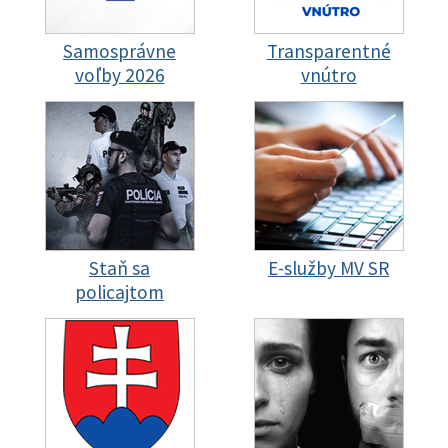
Samosprávne
Transparentné
voľby 2026
vnútro
Staň sa
E-služby MV SR
policajtom