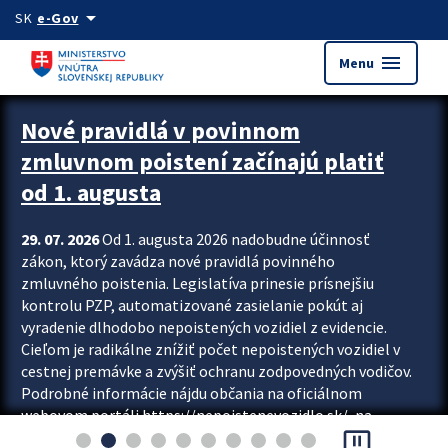
Preskocit na hlavný obsah
arrow_drop_down
SK
e-Gov
menu
Menu
Zastavit automatický posun upútavok
Nové pravidlá v povinnom
zmluvnom poistení začínajú platiť
od 1. augusta
29. 07. 2026
Od 1. augusta 2026 nadobudne účinnosť
zákon, ktorý zavádza nové pravidlá povinného
zmluvného poistenia. Legislatíva prinesie prísnejšiu
kontrolu PZP, automatizované zasielanie pokút aj
vyradenie dlhodobo nepoistených vozidiel z evidencie.
Cieľom je radikálne znížiť počet nepoistených vozidiel v
cestnej premávke a zvýšiť ochranu zodpovedných vodičov.
Podrobné informácie nájdu občania na oficiálnom
webovom portáli https://nepoistenevozidlo.sk/, na
pause_presentation
ktorom od augusta pribudne aj možnosť overiť si...