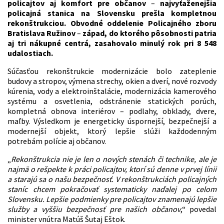
policajtov aj komfort pre občanov
–
najvyťaženejšia
policajná stanica na Slovensku prešla kompletnou
rekonštrukciou. Obvodné oddelenie Policajného zboru
Bratislava Ružinov
–
západ, do ktorého pôsobnosti patria
aj tri nákupné centrá, zasahovalo minulý rok pri 8 548
udalostiach.
Súčasťou rekonštrukcie modernizácie bolo zateplenie
budovy a stropov, výmena strechy, okien a dverí, nové rozvody
kúrenia, vody a elektroinštalácie, modernizácia kamerového
systému a osvetlenia, odstránenie statických porúch,
kompletná obnova interiérov – podlahy, obklady, dvere,
maľby. Výsledkom je energeticky úspornejší, bezpečnejší a
modernejší objekt, ktorý lepšie slúži každodenným
potrebám polície aj občanov.
„
Rekonštrukcia nie je len o nových stenách či technike, ale je
najmä o rešpekte k práci policajtov, ktorí sú denne v prvej línii
a starajú sa o našu bezpečnosť. V rekonštrukciách policajných
staníc chcem pokračovať systematicky naďalej po celom
Slovensku. Lepšie podmienky pre policajtov znamenajú lepšie
služby a vyššiu bezpečnosť pre našich občanov
,“ povedal
minister vnútra Matúš Šutaj Eštok.