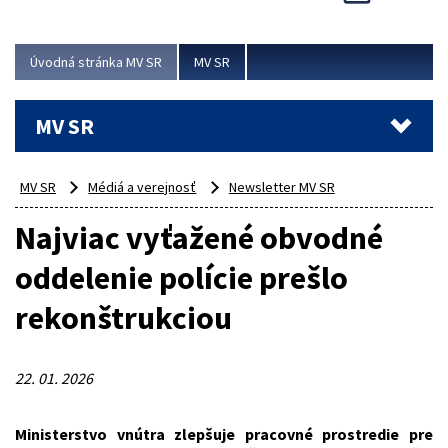
Viac
Úvodná stránka MV SR
MV SR
MV SR
MV SR
Médiá a verejnosť
Newsletter MV SR
Najviac vyťažené obvodné
oddelenie polície prešlo
rekonštrukciou
22. 01. 2026
Ministerstvo vnútra zlepšuje pracovné prostredie pre