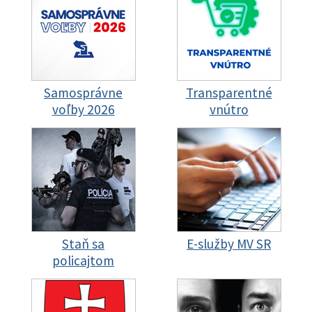
Samosprávne
Transparentné
voľby 2026
vnútro
Staň sa
E-služby MV SR
policajtom