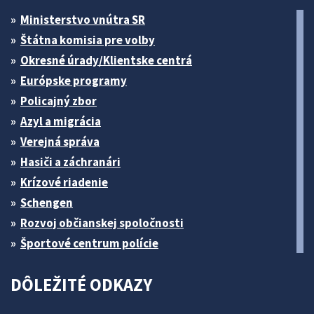
Ministerstvo vnútra SR
Štátna komisia pre volby
Okresné úrady/Klientske centrá
Európske programy
Policajný zbor
Azyl a migrácia
Verejná správa
Hasiči a záchranári
Krízové riadenie
Schengen
Rozvoj občianskej spoločnosti
Športové centrum polície
DÔLEŽITÉ ODKAZY