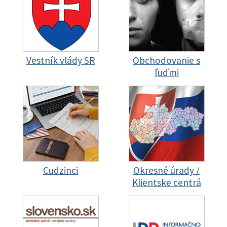
Vestník vlády SR
Obchodovanie s
ľuďmi
Cudzinci
Okresné úrady /
Klientske centrá