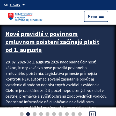
Preskocit na hlavný obsah
arrow_drop_down
SK
e-Gov
menu
Menu
Zastavit automatický posun upútavok
Nové pravidlá v povinnom
zmluvnom poistení začínajú platiť
od 1. augusta
29. 07. 2026
Od 1. augusta 2026 nadobudne účinnosť
zákon, ktorý zavádza nové pravidlá povinného
zmluvného poistenia. Legislatíva prinesie prísnejšiu
kontrolu PZP, automatizované zasielanie pokút aj
vyradenie dlhodobo nepoistených vozidiel z evidencie.
Cieľom je radikálne znížiť počet nepoistených vozidiel v
cestnej premávke a zvýšiť ochranu zodpovedných vodičov.
Podrobné informácie nájdu občania na oficiálnom
webovom portáli https://nepoistenevozidlo.sk/, na
pause_presentation
ktorom od augusta pribudne aj možnosť overiť si...