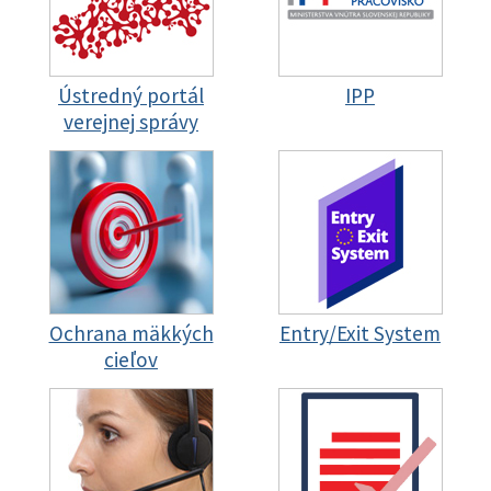
Ústredný portál
IPP
verejnej správy
Ochrana mäkkých
Entry/Exit System
cieľov