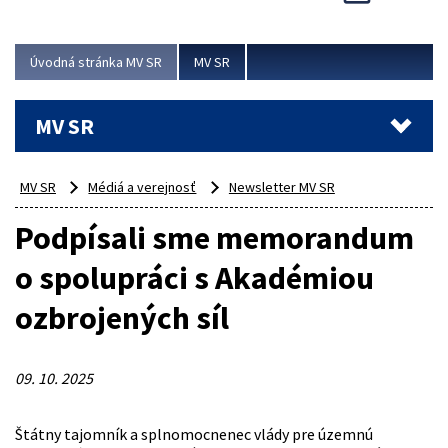
Viac
Úvodná stránka MV SR
MV SR
MV SR
MV SR
Médiá a verejnosť
Newsletter MV SR
Podpísali sme memorandum
o spolupráci s Akadémiou
ozbrojených síl
09. 10. 2025
Štátny tajomník a splnomocnenec vlády pre územnú