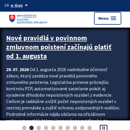
Preskocit na hlavný obsah
arrow_drop_down
SK
e-Gov
menu
Menu
Zastavit automatický posun upútavok
Nové pravidlá v povinnom
zmluvnom poistení začínajú platiť
od 1. augusta
29. 07. 2026
Od 1. augusta 2026 nadobudne účinnosť
zákon, ktorý zavádza nové pravidlá povinného
zmluvného poistenia. Legislatíva prinesie prísnejšiu
kontrolu PZP, automatizované zasielanie pokút aj
vyradenie dlhodobo nepoistených vozidiel z evidencie.
Cieľom je radikálne znížiť počet nepoistených vozidiel v
cestnej premávke a zvýšiť ochranu zodpovedných vodičov.
Podrobné informácie nájdu občania na oficiálnom
webovom portáli https://nepoistenevozidlo.sk/, na
pause_presentation
ktorom od augusta pribudne aj možnosť overiť si...