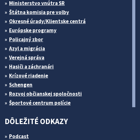
Ministerstvo vnútra SR
Štátna komisia pre volby
Okresné úrady/Klientske centrá
Európske programy
Policajný zbor
Azyl a migrácia
Verejná správa
Hasiči a záchranári
Krízové riadenie
Schengen
Rozvoj občianskej spoločnosti
Športové centrum polície
DÔLEŽITÉ ODKAZY
Podcast