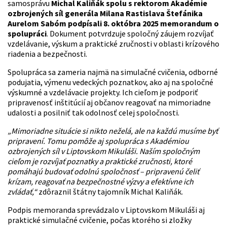
samosprávu
Michal Kaliňák
spolu s rektorom Akadémie
ozbrojených síl generála Milana Rastislava Štefánika
Aurelom Sabóm podpísali 8. októbra 2025 memorandum o
spolupráci
. Dokument potvrdzuje spoločný záujem rozvíjať
vzdelávanie, výskum a praktické zručnosti v oblasti krízového
riadenia a bezpečnosti.
Spolupráca sa zameria najmä na simulačné cvičenia, odborné
podujatia, výmenu vedeckých poznatkov, ako aj na spoločné
výskumné a vzdelávacie projekty. Ich cieľom je podporiť
pripravenosť inštitúcií aj občanov reagovať na mimoriadne
udalosti a posilniť tak odolnosť celej spoločnosti.
„Mimoriadne situácie si nikto neželá, ale na každú musíme byť
pripravení. Tomu pomôže aj spolupráca s Akadémiou
ozbrojených síl v Liptovskom Mikuláši. Naším spoločným
cieľom je rozvíjať poznatky a praktické zručnosti, ktoré
pomáhajú budovať odolnú spoločnosť – pripravenú čeliť
krízam, reagovať na bezpečnostné výzvy a efektívne ich
zvládať,“
zdôraznil štátny tajomník Michal Kaliňák.
Podpis memoranda sprevádzalo v Liptovskom Mikuláši aj
praktické simulačné cvičenie, počas ktorého si zložky