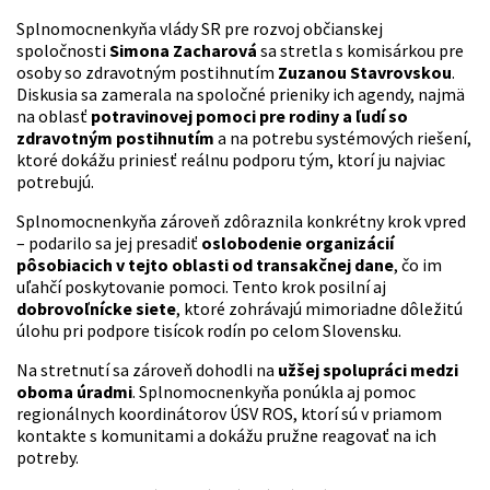
Splnomocnenkyňa vlády SR pre rozvoj občianskej
spoločnosti
Simona Zacharová
sa stretla s komisárkou pre
osoby so zdravotným postihnutím
Zuzanou Stavrovskou
.
Diskusia sa zamerala na spoločné prieniky ich agendy, najmä
na oblasť
potravinovej pomoci pre rodiny a ľudí so
zdravotným postihnutím
a na potrebu systémových riešení,
ktoré dokážu priniesť reálnu podporu tým, ktorí ju najviac
potrebujú.
Splnomocnenkyňa zároveň zdôraznila konkrétny krok vpred
– podarilo sa jej presadiť
oslobodenie organizácií
pôsobiacich v tejto oblasti od transakčnej dane
, čo im
uľahčí poskytovanie pomoci. Tento krok posilní aj
dobrovoľnícke siete
, ktoré zohrávajú mimoriadne dôležitú
úlohu pri podpore tisícok rodín po celom Slovensku.
Na stretnutí sa zároveň dohodli na
užšej spolupráci medzi
oboma úradmi
. Splnomocnenkyňa ponúkla aj pomoc
regionálnych koordinátorov ÚSV ROS, ktorí sú v priamom
kontakte s komunitami a dokážu pružne reagovať na ich
potreby.