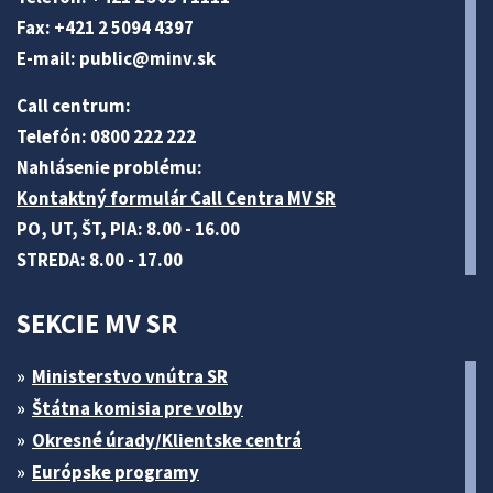
Fax: +421 2 5094 4397
E-mail:
public@minv
.sk
Call centrum:
Telefón: 0800 222 222
Nahlásenie problému:
Kontaktný formulár Call Centra MV SR
PO, UT, ŠT, PIA: 8.00 - 16.00
STREDA: 8.00 - 17.00
SEKCIE MV SR
Ministerstvo vnútra SR
Štátna komisia pre volby
Okresné úrady/Klientske centrá
Európske programy