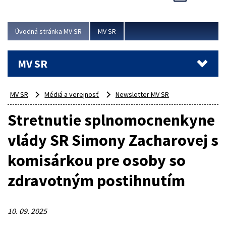
Viac
Úvodná stránka MV SR
MV SR
MV SR
MV SR
Médiá a verejnosť
Newsletter MV SR
Stretnutie splnomocnenkyne
vlády SR Simony Zacharovej s
komisárkou pre osoby so
zdravotným postihnutím
10. 09. 2025