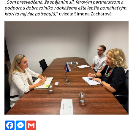
„
Som presvedčená, že spájaním síl, férovým partnerstvom a
podporou dobrovoľníkov dokážeme ešte lepšie pomáhať tým,
ktorí to najviac potrebujú,
“ uviedla Simona Zacharová.
Facebook
Messenger
Gmail