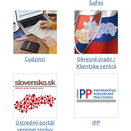
ľuďmi
Cudzinci
Okresné úrady /
Klientske centrá
Ústredný portál
IPP
verejnej správy