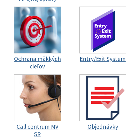
Ochrana mäkkých
Entry/Exit System
cieľov
Call centrum MV
Objednávky
SR