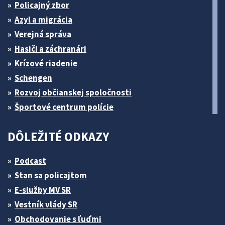
Policajný zbor
Azyl a migrácia
Verejná správa
Hasiči a záchranári
Krízové riadenie
Schengen
Rozvoj občianskej spoločnosti
Športové centrum polície
DÔLEŽITÉ ODKAZY
Podcast
Stan sa policajtom
E-služby MV SR
Vestník vlády SR
Obchodovanie s ľuďmi