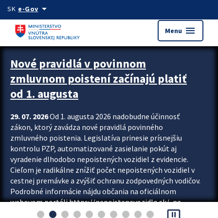
Preskocit na hlavný obsah
arrow_drop_down
SK
e-Gov
menu
Menu
Zastavit automatický posun upútavok
Nové pravidlá v povinnom
zmluvnom poistení začínajú platiť
od 1. augusta
29. 07. 2026
Od 1. augusta 2026 nadobudne účinnosť
zákon, ktorý zavádza nové pravidlá povinného
zmluvného poistenia. Legislatíva prinesie prísnejšiu
kontrolu PZP, automatizované zasielanie pokút aj
vyradenie dlhodobo nepoistených vozidiel z evidencie.
Cieľom je radikálne znížiť počet nepoistených vozidiel v
cestnej premávke a zvýšiť ochranu zodpovedných vodičov.
Podrobné informácie nájdu občania na oficiálnom
webovom portáli https://nepoistenevozidlo.sk/, na
pause_presentation
ktorom od augusta pribudne aj možnosť overiť si...