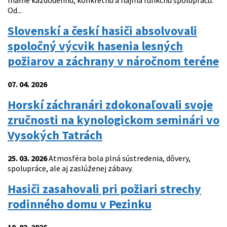
máme každodennú, konkrétnu a najmä funkčnú spoluprácu.
Od...
Slovenskí a českí hasiči absolvovali
spoločný výcvik hasenia lesných
požiarov a záchrany v náročnom teréne
07. 04. 2026
Horskí záchranári zdokonaľovali svoje
zručnosti na kynologickom seminári vo
Vysokých Tatrách
25. 03. 2026
Atmosféra bola plná sústredenia, dôvery,
spolupráce, ale aj zaslúženej zábavy.
Hasiči zasahovali pri požiari strechy
rodinného domu v Pezinku