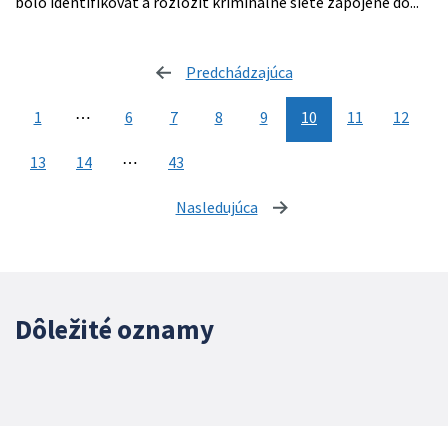
bolo identifikovať a rozložiť kriminálne siete zapojené do...
Predchádzajúca
stránka
1
⋯
6
7
8
9
10
11
12
13
14
⋯
43
Nasledujúca
stránka
Dôležité oznamy