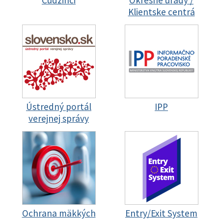
Cudzinci
Okresné úrady /
Klientske centrá
Ústredný portál
IPP
verejnej správy
Ochrana mäkkých
Entry/Exit System