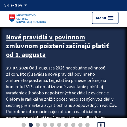
Preskocit na hlavný obsah
arrow_drop_down
SK
e-Gov
menu
Menu
Zastavit automatický posun upútavok
Nové pravidlá v povinnom
zmluvnom poistení začínajú platiť
od 1. augusta
29. 07. 2026
Od 1. augusta 2026 nadobudne účinnosť
zákon, ktorý zavádza nové pravidlá povinného
zmluvného poistenia. Legislatíva prinesie prísnejšiu
kontrolu PZP, automatizované zasielanie pokút aj
vyradenie dlhodobo nepoistených vozidiel z evidencie.
Cieľom je radikálne znížiť počet nepoistených vozidiel v
cestnej premávke a zvýšiť ochranu zodpovedných vodičov.
Podrobné informácie nájdu občania na oficiálnom
webovom portáli https://nepoistenevozidlo.sk/, na
pause_presentation
ktorom od augusta pribudne aj možnosť overiť si...