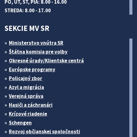
PO, UT, ŠT, PIA: 8.00 - 16.00
STREDA: 8.00 - 17.00
SEKCIE MV SR
Ministerstvo vnútra SR
Štátna komisia pre volby
Okresné úrady/Klientske centrá
Európske programy
Policajný zbor
Azyl a migrácia
Verejná správa
Hasiči a záchranári
Krízové riadenie
Schengen
Rozvoj občianskej spoločnosti