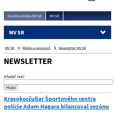
Viac
Úvodná stránka MV SR
MV SR
MV SR
MV SR
Médiá a verejnosť
Newsletter MV SR
NEWSLETTER
Hľadať text
:
Krasokorčuliar Športového centra
polície Adam Hagara bilancoval sezónu