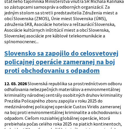
štátneho tajomníka Ministerstva vnútra SR Michala Kaliňáka
so zástupcami samospráv a odborných organizácií. Za
jedným stolom sa stretli predstavitelia Združenia miest a
obcí Slovenska (ZMOS), Únie miest Slovenska (ÚMS),
združenia SK8, Asociácie hotelov a reštaurácií Slovenska,
Asociácie kultúrnych inštitúcií miest a obcí Slovenska,
Slovenskej asociácie pre káblové telekomunikácie a
splnomocnenec...
Slovensko sa zapojilo do celosvetovej
policajnej operácie zameranej na boj
proti obchodovaniu s odpadom
12. 03. 2026
Slovenská republika sa prostredníctvom odboru
odhaľovania nebezpečných materiálov a environmentálnej
kriminality národnej centrály osobitných druhov kriminality
Prezídia Policajného zboru zapojila v roku 2025 do
medzinárodnej policajnej operácie Custos Viridis zameranej
na boj proti environmentálnej kriminalite a obchodovaniu s
odpadom. Cieľom rozsiahlej globálnej operácie, ktorá
prebiehala počas celého roka 2025 na piatich kontinentoch,