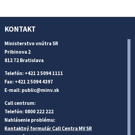
KONTAKT
Ministerstvo vnútra SR
Pribinova 2
812 72 Bratislava
Telefón: +421 2 5094 1111
Fax: +421 2 5094 4397
E-mail:
public@minv
.sk
Call centrum:
Telefón: 0800 222 222
Nahlásenie problému:
Kontaktný formulár Call Centra MV SR