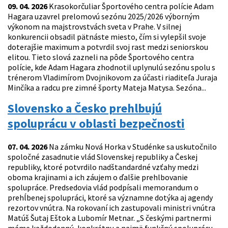
09. 04. 2026
Krasokorčuliar Športového centra polície Adam
Hagara uzavrel prelomovú sezónu 2025/2026 výborným
výkonom na majstrovstvách sveta v Prahe. V silnej
konkurencii obsadil pätnáste miesto, čím si vylepšil svoje
doterajšie maximum a potvrdil svoj rast medzi seniorskou
elitou. Tieto slová zazneli na pôde Športového centra
polície, kde Adam Hagara zhodnotil uplynulú sezónu spolu s
trénerom Vladimírom Dvojnikovom za účasti riaditeľa Juraja
Minčíka a radcu pre zimné športy Mateja Matysa. Sezóna...
Slovensko a Česko prehlbujú
spoluprácu v oblasti bezpečnosti
07. 04. 2026
Na zámku Nová Horka v Studénke sa uskutočnilo
spoločné zasadnutie vlád Slovenskej republiky a Českej
republiky, ktoré potvrdilo nadštandardné vzťahy medzi
oboma krajinami a ich záujem o ďalšie prehlbovanie
spolupráce. Predsedovia vlád podpísali memorandum o
prehĺbenej spolupráci, ktoré sa významne dotýka aj agendy
rezortov vnútra. Na rokovaní ich zastupovali ministri vnútra
Matúš Šutaj Eštok a Lubomír Metnar. „S českými partnermi