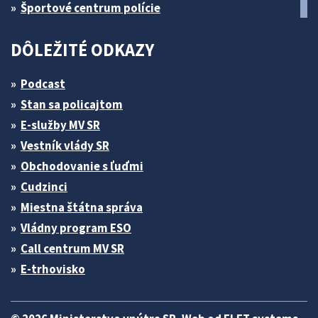
Športové centrum polície
DÔLEŽITÉ ODKAZY
Podcast
Stan sa policajtom
E-služby MV SR
Vestník vlády SR
Obchodovanie s ľuďmi
Cudzinci
Miestna štátna správa
Vládny program ESO
Call centrum MV SR
E-trhovisko