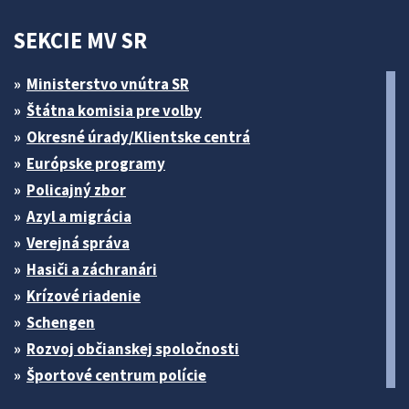
SEKCIE MV SR
Ministerstvo vnútra SR
Štátna komisia pre volby
Okresné úrady/Klientske centrá
Európske programy
Policajný zbor
Azyl a migrácia
Verejná správa
Hasiči a záchranári
Krízové riadenie
Schengen
Rozvoj občianskej spoločnosti
Športové centrum polície