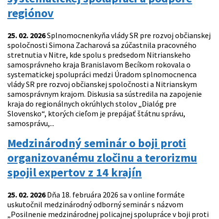
regiónov
25. 02. 2026
Splnomocnenkyňa vlády SR pre rozvoj občianskej
spoločnosti Simona Zacharová sa zúčastnila pracovného
stretnutia v Nitre, kde spolu s predsedom Nitrianskeho
samosprávneho kraja Branislavom Becíkom rokovala o
systematickej spolupráci medzi Úradom splnomocnenca
vlády SR pre rozvoj občianskej spoločnosti a Nitrianskym
samosprávnym krajom. Diskusia sa sústredila na zapojenie
kraja do regionálnych okrúhlych stolov „Dialóg pre
Slovensko“, ktorých cieľom je prepájať štátnu správu,
samosprávu,...
Medzinárodný seminár o boji proti
organizovanému zločinu a terorizmu
spojil expertov z 14 krajín
25. 02. 2026
Dňa 18. februára 2026 sa v online formáte
uskutočnil medzinárodný odborný seminár s názvom
„Posilnenie medzinárodnej policajnej spolupráce v boji proti