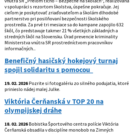
vnútra SR „Prelom ticho – Bezpečne na školách“, realizovaná
v spolupráci s rezortom školstva, úspešne pokračuje. Jej
cieľom je poskytovať zriaďovateľom a školám dlhodobé
partnerstvo pri posilňovaní bezpečnosti školského
prostredia. Za prvé tri mesiace sa do kampane zapojilo 632
škôl, čo predstavuje takmer 21 % všetkých základných a
stredných škôl na Slovensku. Úrad prevencie kriminality
Ministerstva vnútra SR prostredníctvom pracovníkov
informačných...
Benefičný hasičský hokejový turnaj
spojil solidaritu s pomocou
19. 02. 2026
Pozrite si fotogalériu zo silného podujatia, ktoré
prinieslo nádej malej Julke.
Viktória Čerňanská v TOP 20 na
olympijskej dráhe
18. 02. 2026
Bobistka Športového centra polície Viktória
Čerňanská obsadila v disciplíne monobob na Zimných