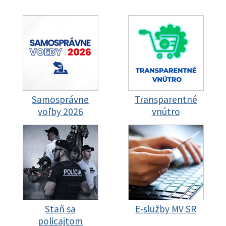
Samosprávne
Transparentné
voľby 2026
vnútro
Staň sa
E-služby MV SR
policajtom