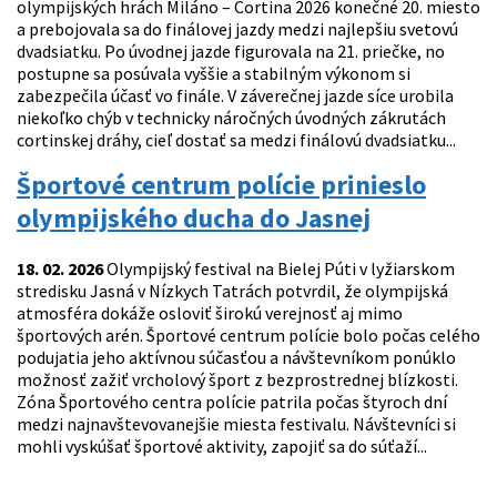
olympijských hrách Miláno – Cortina 2026 konečné 20. miesto
a prebojovala sa do finálovej jazdy medzi najlepšiu svetovú
dvadsiatku. Po úvodnej jazde figurovala na 21. priečke, no
postupne sa posúvala vyššie a stabilným výkonom si
zabezpečila účasť vo finále. V záverečnej jazde síce urobila
niekoľko chýb v technicky náročných úvodných zákrutách
cortinskej dráhy, cieľ dostať sa medzi finálovú dvadsiatku...
Športové centrum polície prinieslo
olympijského ducha do Jasnej
18. 02. 2026
Olympijský festival na Bielej Púti v lyžiarskom
stredisku Jasná v Nízkych Tatrách potvrdil, že olympijská
atmosféra dokáže osloviť širokú verejnosť aj mimo
športových arén. Športové centrum polície bolo počas celého
podujatia jeho aktívnou súčasťou a návštevníkom ponúklo
možnosť zažiť vrcholový šport z bezprostrednej blízkosti.
Zóna Športového centra polície patrila počas štyroch dní
medzi najnavštevovanejšie miesta festivalu. Návštevníci si
mohli vyskúšať športové aktivity, zapojiť sa do súťaží...