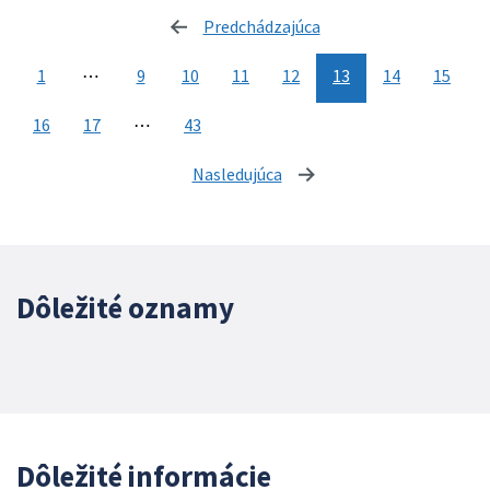
Predchádzajúca
stránka
1
⋯
9
10
11
12
13
14
15
16
17
⋯
43
Nasledujúca
stránka
Dôležité oznamy
Dôležité informácie