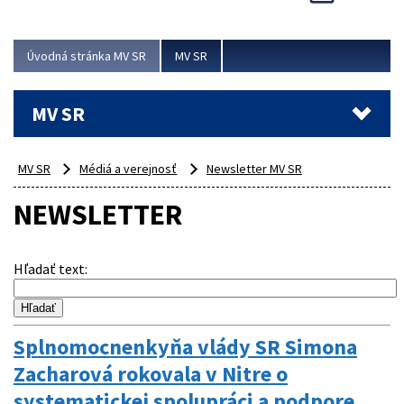
Viac
Úvodná stránka MV SR
MV SR
MV SR
MV SR
Médiá a verejnosť
Newsletter MV SR
NEWSLETTER
Hľadať text
:
Splnomocnenkyňa vlády SR Simona
Zacharová rokovala v Nitre o
systematickej spolupráci a podpore