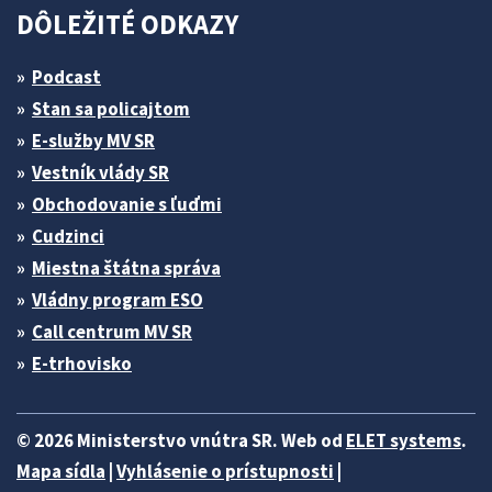
DÔLEŽITÉ ODKAZY
Podcast
Stan sa policajtom
E-služby MV SR
Vestník vlády SR
Obchodovanie s ľuďmi
Cudzinci
Miestna štátna správa
Vládny program ESO
Call centrum MV SR
E-trhovisko
© 2026 Ministerstvo vnútra SR. Web od
ELET systems
.
Mapa sídla
|
Vyhlásenie o prístupnosti
|