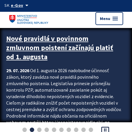
Preskocit na hlavný obsah
arrow_drop_down
SK
e-Gov
menu
Menu
Zastavit automatický posun upútavok
Nové pravidlá v povinnom
zmluvnom poistení začínajú platiť
od 1. augusta
29. 07. 2026
Od 1. augusta 2026 nadobudne účinnosť
zákon, ktorý zavádza nové pravidlá povinného
zmluvného poistenia. Legislatíva prinesie prísnejšiu
kontrolu PZP, automatizované zasielanie pokút aj
vyradenie dlhodobo nepoistených vozidiel z evidencie.
Cieľom je radikálne znížiť počet nepoistených vozidiel v
cestnej premávke a zvýšiť ochranu zodpovedných vodičov.
Podrobné informácie nájdu občania na oficiálnom
webovom portáli https://nepoistenevozidlo.sk/, na
pause_presentation
ktorom od augusta pribudne aj možnosť overiť si...