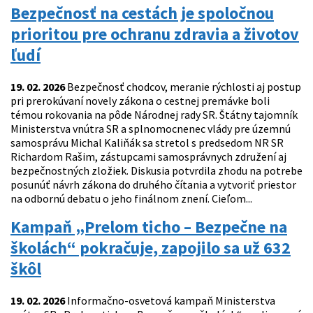
Bezpečnosť na cestách je spoločnou
prioritou pre ochranu zdravia a životov
ľudí
19. 02. 2026
Bezpečnosť chodcov, meranie rýchlosti aj postup
pri prerokúvaní novely zákona o cestnej premávke boli
témou rokovania na pôde Národnej rady SR. Štátny tajomník
Ministerstva vnútra SR a splnomocnenec vlády pre územnú
samosprávu Michal Kaliňák sa stretol s predsedom NR SR
Richardom Rašim, zástupcami samosprávnych združení aj
bezpečnostných zložiek. Diskusia potvrdila zhodu na potrebe
posunúť návrh zákona do druhého čítania a vytvoriť priestor
na odbornú debatu o jeho finálnom znení. Cieľom...
Kampaň „Prelom ticho – Bezpečne na
školách“ pokračuje, zapojilo sa už 632
škôl
19. 02. 2026
Informačno-osvetová kampaň Ministerstva