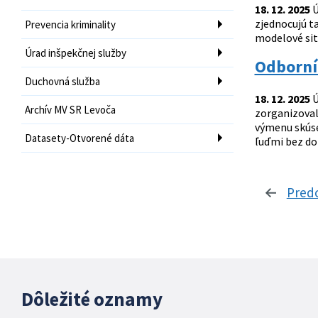
18. 12. 2025
Ú
zjednocujú t
Prevencia kriminality
modelové situ
Úrad inšpekčnej služby
Odborníc
Duchovná služba
18. 12. 2025
Ú
Archív MV SR Levoča
zorganizoval 
výmenu skúse
Datasety-Otvorené dáta
ľuďmi bez do
Pred
Dôležité oznamy