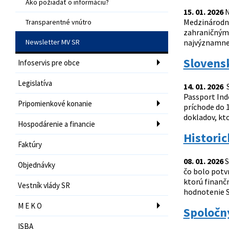
Ako požiadať o informáciu?
15. 01. 2026
N
Medzinárodná
Transparentné vnútro
zahraničnými
Newsletter MV SR
najvýznamnej
Slovensk
Infoservis pre obce
Legislatíva
14. 01. 2026
S
Passport Inde
Pripomienkové konanie
príchode do 1
dokladov, kto
Hospodárenie a financie
Histori
Faktúry
08. 01. 2026
S
Objednávky
čo bolo potv
ktorú finanč
Vestník vlády SR
hodnotenie S
M E K O
Spoločn
ISBA