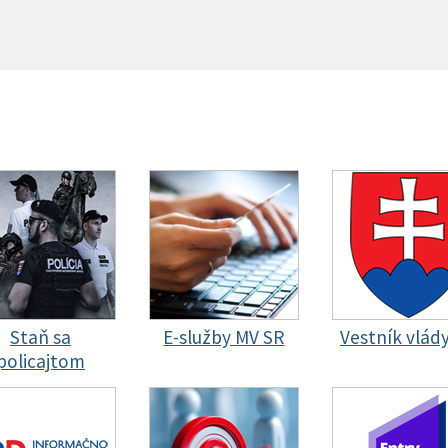
Staň sa
E-služby MV SR
Vestník vlád
policajtom