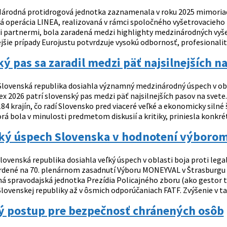
árodná protidrogová jednotka zaznamenala v roku 2025 mimoriadny
 operácia LINEA, realizovaná v rámci spoločného vyšetrovacieho tí
 partnermi, bola zaradená medzi highlighty medzinárodných vyšet
šie prípady Eurojustu potvrdzuje vysokú odbornosť, profesionalitu
ý pas sa zaradil medzi päť najsilnejších n
lovenská republika dosiahla významný medzinárodný úspech v obl
x 2026 patrí slovenský pas medzi päť najsilnejších pasov na svete
84 krajín, čo radí Slovensko pred viaceré veľké a ekonomicky siln
rá bola v minulosti predmetom diskusií a kritiky, priniesla konkrét
cký úspech Slovenska v hodnotení výbor
lovenská republika dosiahla veľký úspech v oblasti boja proti legal
rdené na 70. plenárnom zasadnutí Výboru MONEYVAL v Štrasburgu dňa
ná spravodajská jednotka Prezídia Policajného zboru (ako gestor t
lovenskej republiky až v ôsmich odporúčaniach FATF. Zvýšenie v ta
ý postup pre bezpečnosť chránených osôb