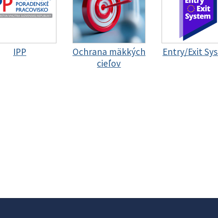
IPP
Ochrana mäkkých
Entry/Exit Sy
cieľov