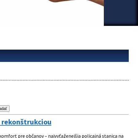
o rekonštrukciou
 komfort pre občanov – najvyťaženejšia policajná stanica na