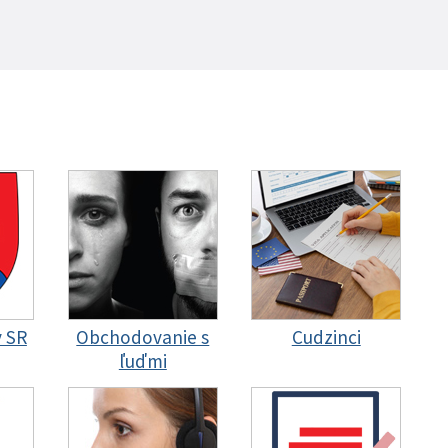
y SR
Obchodovanie s
Cudzinci
ľuďmi