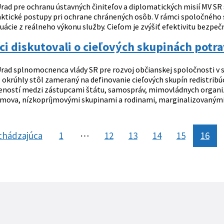
rad pre ochranu ústavných činiteľov a diplomatických misií MV SR
aktické postupy pri ochrane chránených osôb. V rámci spoločného 
ácie z reálneho výkonu služby. Cieľom je zvýšiť efektivitu bezpeč
i diskutovali o cieľových skupinách potr
rad splnomocnenca vlády SR pre rozvoj občianskej spoločnosti v 
okrúhly stôl zameraný na definovanie cieľových skupín redistribúc
ností medzi zástupcami štátu, samospráv, mimovládnych organizác
mova, nízkopríjmovými skupinami a rodinami, marginalizovanými
chádzajúca
stránka
1
⋯
12
13
14
15
16