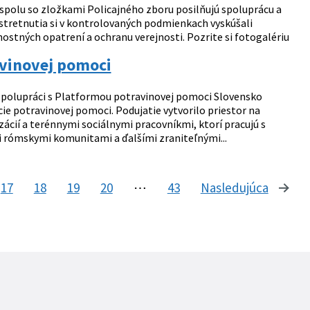
 spolu so zložkami Policajného zboru posilňujú spoluprácu a
stretnutia si v kontrolovaných podmienkach vyskúšali
nostných opatrení a ochranu verejnosti. Pozrite si fotogalériu
avinovej pomoci
spolupráci s Platformou potravinovej pomoci Slovensko
ie potravinovej pomoci. Podujatie vytvorilo priestor na
ií a terénnymi sociálnymi pracovníkmi, ktorí pracujú s
 rómskymi komunitami a ďalšími zraniteľnými...
17
18
19
20
⋯
43
Nasledujúca
stránk