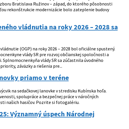
zboru Bratislava Ružinov – západ, do ktorého pôsobnosti
asťou rekonštrukcie modernizácie bolo zateplenie budovy
eného vládnutia na roky 2026 – 2028 sa
vládnutie (OGP) na roky 2026 – 2028 bol oficiálne spustený.
mocnenkyne vlády SR pre rozvoj občianskej spoločnosti a
ti. Splnomocnenkyňa vlády SR sa zúčastnila úvodného
iority, záväzky a riešenia pre...
lanovky priamo v teréne
ýcvik na sedačkovej lanovke v stredisku Kubínska hoľa.
ravenosti, spolupráce a bezpečnej práce v náročných
i našich hasičov. Pozrite si fotogalériu.
2025: Významný úspech Národnej