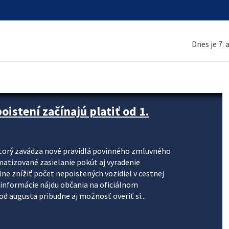
Dnes je 7.
stení začínajú platiť od 1.
torý zavádza nové pravidlá povinného zmluvného
omatizované zasielanie pokút aj vyradenie
lne znížiť počet nepoistených vozidiel v cestnej
informácie nájdu občania na oficiálnom
 augusta pribudne aj možnosť overiť si...