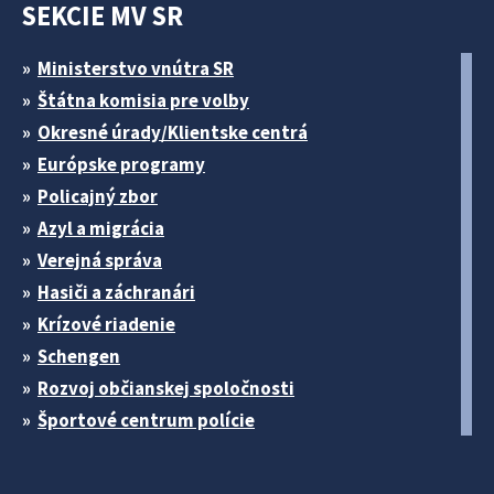
SEKCIE MV SR
Ministerstvo vnútra SR
Štátna komisia pre volby
Okresné úrady/Klientske centrá
Európske programy
Policajný zbor
Azyl a migrácia
Verejná správa
Hasiči a záchranári
Krízové riadenie
Schengen
Rozvoj občianskej spoločnosti
Športové centrum polície