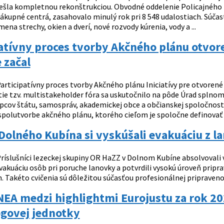
ešla kompletnou rekonštrukciou. Obvodné oddelenie Policajného 
i nákupné centrá, zasahovalo minulý rok pri 8 548 udalostiach. Súč
mena strechy, okien a dverí, nové rozvody kúrenia, vody a ...
atívny proces tvorby Akčného plánu otvor
e začal
articipatívny proces tvorby Akčného plánu Iniciatívy pre otvorené 
tie tzv. multistakeholder fóra sa uskutočnilo na pôde Úrad splno
upcov štátu, samospráv, akademickej obce a občianskej spoločnos
spolutvorbe akčného plánu, ktorého cieľom je spoločne definovať pr
 Dolného Kubína si vyskúšali evakuáciu z 
ríslušníci lezeckej skupiny OR HaZZ v Dolnom Kubíne absolvovali v
 evakuáciu osôb pri poruche lanovky a potvrdili vysokú úroveň prip
Takéto cvičenia sú dôležitou súčasťou profesionálnej pripravenost
INEA medzi highlightmi Eurojustu za rok 
ogovej jednotky