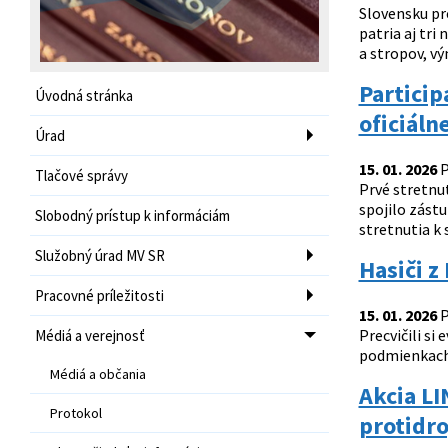
Slovensku pr
patria aj tr
a stropov, vý
Particip
Úvodná stránka
oficiáln
Úrad
15. 01. 2026
P
Tlačové správy
Prvé stretnu
spojilo zást
Slobodný prístup k informáciám
stretnutia k 
Služobný úrad MV SR
Hasiči z
Pracovné príležitosti
15. 01. 2026
P
Precvičili si
Médiá a verejnosť
podmienkach. 
Médiá a občania
Akcia L
Protokol
protidr