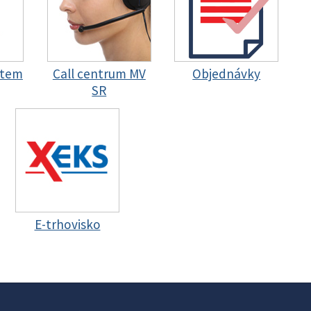
stem
Call centrum MV
Objednávky
SR
E-trhovisko