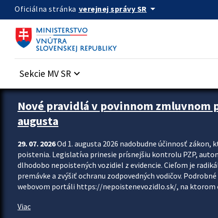
Preskocit na hlavný obsah
arrow_drop_down
verejnej správy SR
Oficiálna stránka
Sekcie MV SR
keyboard_arrow_down
Zastavit automatický posun upútavok
Nové pravidlá v povinnom zmluvnom poi
augusta
29. 07. 2026
Od 1. augusta 2026 nadobudne účinnosť zákon, k
poistenia. Legislatíva prinesie prísnejšiu kontrolu PZP, aut
dlhodobo nepoistených vozidiel z evidencie. Cieľom je radiká
premávke a zvýšiť ochranu zodpovedných vodičov. Podrobné 
webovom portáli https://nepoistenevozidlo.sk/, na ktorom od
Viac