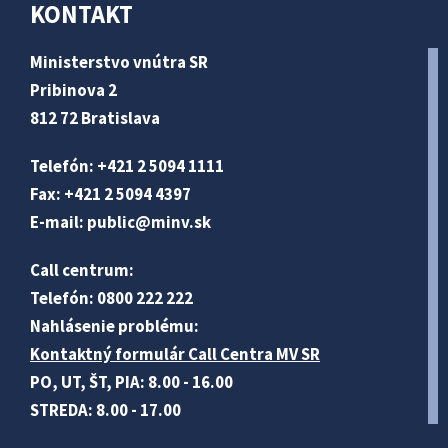
KONTAKT
Ministerstvo vnútra SR
Pribinova 2
812 72 Bratislava
Telefón: +421 2 5094 1111
Fax: +421 2 5094 4397
E-mail:
public@minv
.sk
Call centrum:
Telefón: 0800 222 222
Nahlásenie problému:
Kontaktný formulár Call Centra MV SR
PO, UT, ŠT, PIA: 8.00 - 16.00
STREDA: 8.00 - 17.00