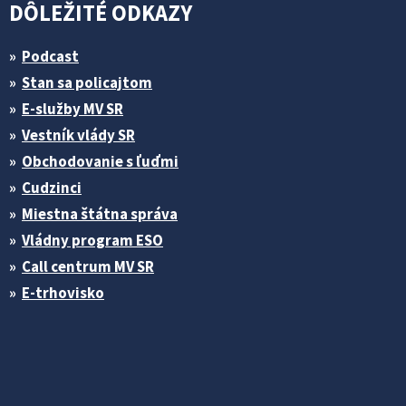
DÔLEŽITÉ ODKAZY
Podcast
Stan sa policajtom
E-služby MV SR
Vestník vlády SR
Obchodovanie s ľuďmi
Cudzinci
Miestna štátna správa
Vládny program ESO
Call centrum MV SR
E-trhovisko