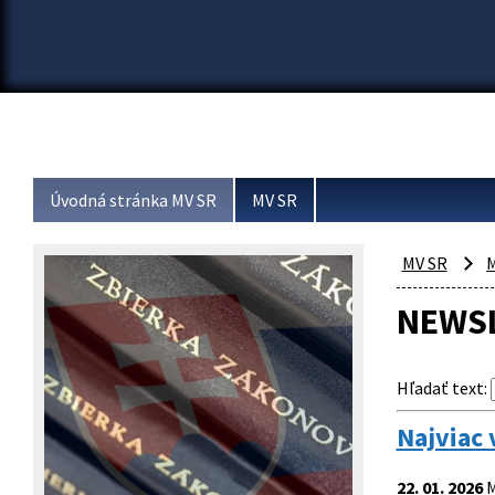
Úvodná stránka MV SR
MV SR
MV SR
M
NEWS
Hľadať text
:
Najviac 
22. 01. 2026
M