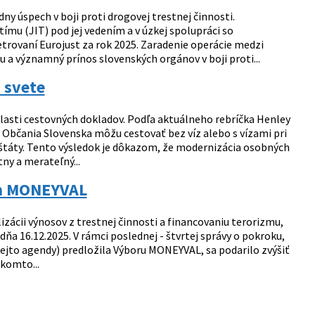
 úspech v boji proti drogovej trestnej činnosti.
mu (JIT) pod jej vedením a v úzkej spolupráci so
rovaní Eurojust za rok 2025. Zaradenie operácie medzi
 a významný prínos slovenských orgánov v boji proti...
a svete
asti cestovných dokladov. Podľa aktuálneho rebríčka Henley
. Občania Slovenska môžu cestovať bez víz alebo s vízami pri
é štáty. Tento výsledok je dôkazom, že modernizácia osobných
ny a merateľný...
om MONEYVAL
izácii výnosov z trestnej činnosti a financovaniu terorizmu,
 16.12.2025. V rámci poslednej - štvrtej správy o pokroku,
ejto agendy) predložila Výboru MONEYVAL, sa podarilo zvýšiť
komto...