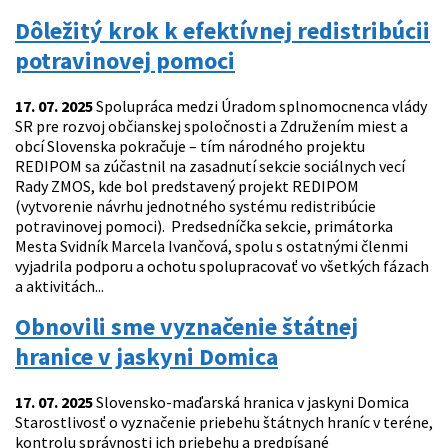
Dôležitý krok k efektívnej redistribúcii
potravinovej pomoci
17. 07. 2025
Spolupráca medzi Úradom splnomocnenca vlády
SR pre rozvoj občianskej spoločnosti a Združením miest a
obcí Slovenska pokračuje – tím národného projektu
REDIPOM sa zúčastnil na zasadnutí sekcie sociálnych vecí
Rady ZMOS, kde bol predstavený projekt REDIPOM
(vytvorenie návrhu jednotného systému redistribúcie
potravinovej pomoci). Predsedníčka sekcie, primátorka
Mesta Svidník Marcela Ivančová, spolu s ostatnými členmi
vyjadrila podporu a ochotu spolupracovať vo všetkých fázach
a aktivitách...
Obnovili sme vyznačenie štátnej
hranice v jaskyni Domica
17. 07. 2025
Slovensko-maďarská hranica v jaskyni Domica
Starostlivosť o vyznačenie priebehu štátnych hraníc v teréne,
kontrolu správnosti ich priebehu a predpísané