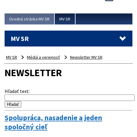
Viac
Úvodná stránka MV SR
MV SR
MV SR
MV SR
Médiá a verejnosť
Newsletter MV SR
NEWSLETTER
Hľadať text
:
Spolupráca, nasadenie a jeden
spoločný cieľ