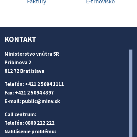
Faktúry
E-trhovisko
KONTAKT
Ministerstvo vnútra SR
Pribinova 2
812 72 Bratislava
Telefón: +421 2 5094 1111
Fax: +421 2 5094 4397
E-mail:
public@minv
.sk
Call centrum:
Telefón: 0800 222 222
Nahlásenie problému: