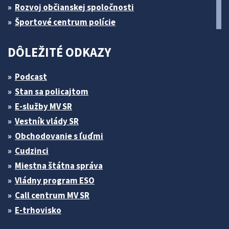
Rozvoj občianskej spoločnosti
Športové centrum polície
DÔLEŽITÉ ODKAZY
Podcast
Stan sa policajtom
E-služby MV SR
Vestník vlády SR
Obchodovanie s ľuďmi
Cudzinci
Miestna štátna správa
Vládny program ESO
Call centrum MV SR
E-trhovisko