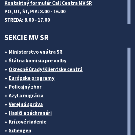
Kontaktný formulár Call Centra MV SR
PO, UT, ŠT, PIA: 8.00 - 16.00
STREDA: 8.00 - 17.00
SEKCIE MV SR
Ministerstvo vnútra SR
Štátna komisia pre volby
Okresné úrady/Klientske centrá
Európske programy
Policajný zbor
Azyl a migrácia
Verejná správa
Hasiči a záchranári
Krízové riadenie
Schengen