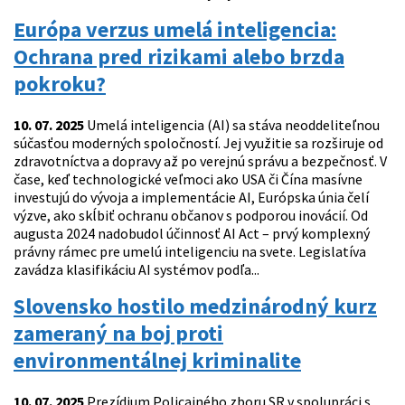
Európa verzus umelá inteligencia:
Ochrana pred rizikami alebo brzda
pokroku?
10. 07. 2025
Umelá inteligencia (AI) sa stáva neoddeliteľnou
súčasťou moderných spoločností. Jej využitie sa rozširuje od
zdravotníctva a dopravy až po verejnú správu a bezpečnosť. V
čase, keď technologické veľmoci ako USA či Čína masívne
investujú do vývoja a implementácie AI, Európska únia čelí
výzve, ako skĺbiť ochranu občanov s podporou inovácií. Od
augusta 2024 nadobudol účinnosť AI Act – prvý komplexný
právny rámec pre umelú inteligenciu na svete. Legislatíva
zavádza klasifikáciu AI systémov podľa...
Slovensko hostilo medzinárodný kurz
zameraný na boj proti
environmentálnej kriminalite
10. 07. 2025
Prezídium Policajného zboru SR v spolupráci s