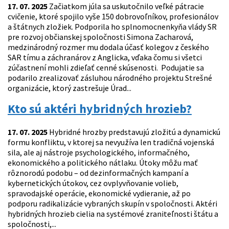
17. 07. 2025
Začiatkom júla sa uskutočnilo veľké pátracie
cvičenie, ktoré spojilo vyše 150 dobrovoľníkov, profesionálov
a štátnych zložiek. Podporila ho splnomocnenkyňa vlády SR
pre rozvoj občianskej spoločnosti Simona Zacharová,
medzinárodný rozmer mu dodala účasť kolegov z českého
SAR tímu a záchranárov z Anglicka, vďaka čomu si všetci
zúčastnení mohli zdieľať cenné skúsenosti. Podujatie sa
podarilo zrealizovať zásluhou národného projektu Strešné
organizácie, ktorý zastrešuje Úrad...
Kto sú aktéri hybridných hrozieb?
17. 07. 2025
Hybridné hrozby predstavujú zložitú a dynamickú
formu konfliktu, v ktorej sa nevyužíva len tradičná vojenská
sila, ale aj nástroje psychologického, informačného,
ekonomického a politického nátlaku. Útoky môžu mať
rôznorodú podobu – od dezinformačných kampaní a
kybernetických útokov, cez ovplyvňovanie volieb,
spravodajské operácie, ekonomické vydieranie, až po
podporu radikalizácie vybraných skupín v spoločnosti. Aktéri
hybridných hrozieb cielia na systémové zraniteľnosti štátu a
spoločnosti,...