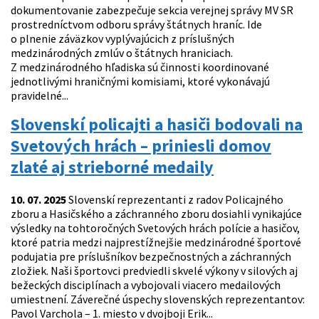
dokumentovanie zabezpečuje sekcia verejnej správy MV SR
prostredníctvom odboru správy štátnych hraníc. Ide
o plnenie záväzkov vyplývajúcich z príslušných
medzinárodných zmlúv o štátnych hraniciach.
Z medzinárodného hľadiska sú činnosti koordinované
jednotlivými hraničnými komisiami, ktoré vykonávajú
pravidelné...
Slovenskí policajti a hasiči bodovali na
Svetových hrách – priniesli domov
zlaté aj strieborné medaily
10. 07. 2025
Slovenskí reprezentanti z radov Policajného
zboru a Hasičského a záchranného zboru dosiahli vynikajúce
výsledky na tohtoročných Svetových hrách polície a hasičov,
ktoré patria medzi najprestížnejšie medzinárodné športové
podujatia pre príslušníkov bezpečnostných a záchranných
zložiek. Naši športovci predviedli skvelé výkony v silových aj
bežeckých disciplínach a vybojovali viacero medailových
umiestnení. Záverečné úspechy slovenských reprezentantov:
Pavol Varchola – 1. miesto v dvojboji Erik...