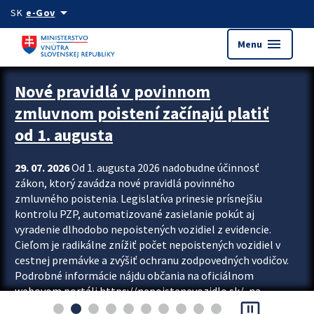
Preskocit na hlavný obsah
arrow_drop_down
SK
e-Gov
menu
Menu
Zastavit automatický posun upútavok
Nové pravidlá v povinnom
zmluvnom poistení začínajú platiť
od 1. augusta
29. 07. 2026
Od 1. augusta 2026 nadobudne účinnosť
zákon, ktorý zavádza nové pravidlá povinného
zmluvného poistenia. Legislatíva prinesie prísnejšiu
kontrolu PZP, automatizované zasielanie pokút aj
vyradenie dlhodobo nepoistených vozidiel z evidencie.
Cieľom je radikálne znížiť počet nepoistených vozidiel v
cestnej premávke a zvýšiť ochranu zodpovedných vodičov.
Podrobné informácie nájdu občania na oficiálnom
webovom portáli https://nepoistenevozidlo.sk/, na
pause_presentation
ktorom od augusta pribudne aj možnosť overiť si...