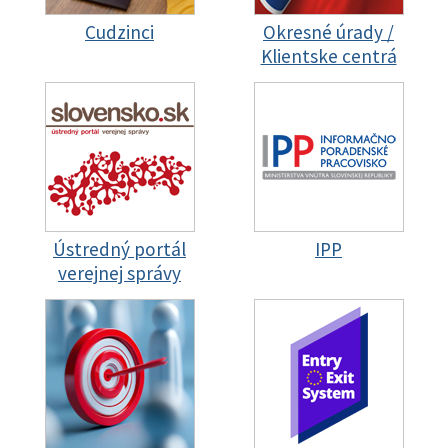
Cudzinci
Okresné úrady /
Klientske centrá
Ústredný portál
IPP
verejnej správy