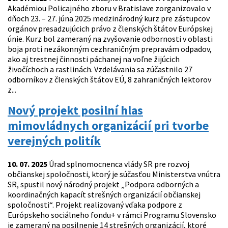
Akadémiou Policajného zboru v Bratislave zorganizovalo v
dňoch 23. – 27. júna 2025 medzinárodný kurz pre zástupcov
orgánov presadzujúcich právo z členských štátov Európskej
únie. Kurz bol zameraný na zvyšovanie odbornosti v oblasti
boja proti nezákonným cezhraničným prepravám odpadov,
ako aj trestnej činnosti páchanej na voľne žijúcich
živočíchoch a rastlinách. Vzdelávania sa zúčastnilo 27
odborníkov z členských štátov EÚ, 8 zahraničných lektorov
z...
Nový projekt posilní hlas
mimovládnych organizácií pri tvorbe
verejných politík
10. 07. 2025
Úrad splnomocnenca vlády SR pre rozvoj
občianskej spoločnosti, ktorý je súčasťou Ministerstva vnútra
SR, spustil nový národný projekt „Podpora odborných a
koordinačných kapacít strešných organizácií občianskej
spoločnosti“. Projekt realizovaný vďaka podpore z
Európskeho sociálneho fondu+ v rámci Programu Slovensko
je zameraný na posilnenie 14 strešných organizácií, ktoré