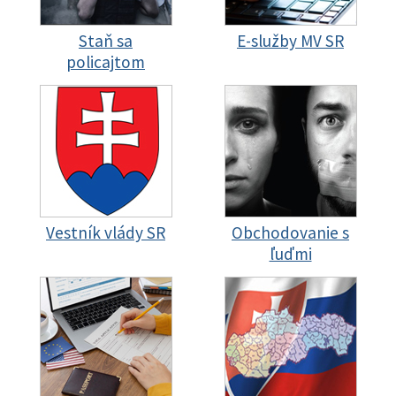
Staň sa
E-služby MV SR
policajtom
Vestník vlády SR
Obchodovanie s
ľuďmi