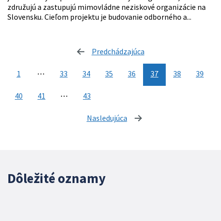
združujú a zastupujú mimovládne neziskové organizácie na
Slovensku. Cieľom projektu je budovanie odborného a...
Predchádzajúca
stránka
1
⋯
33
34
35
36
37
38
39
40
41
⋯
43
Nasledujúca
stránka
Dôležité oznamy