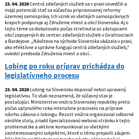
23. 04. 2026
Centrá zdieľaných služieb sa v praxi osvedčili a
majú potenciál stať sa súčasťou pripravovanej reformy
územnej samosprávy. Ich vznik vo všetkých samosprávnych
krajoch podporuje aj Združenie miest a obcí Slovenska. Aj o
tejto téme sa diskutovalo počas stretnutia so zástupcami
obcí zapojených do centier zdieľaných služieb v Giraltovciach
a Bardejove. „Návšteva na východe Slovenska ukázala v praxi,
ako efektívne a správne fungujú centrá zdieľaných služieb,“
uviedol predseda Združenia miest a obcí...
Lobing po roku príprav prichádza do
legislatívneho procesu
23. 04. 2026
Lobing na Slovensku doposiaľ nebol upravený
legislatívou. To však neznamená, že súčasný stav je
postačujúci. Ministerstvo vnútra Slovenskej republiky preto
počas uplynulého roka intenzívne pracovalo na príprave
návrhu zákona o lobingu. Rezort vnútra organizoval odborné
okrúhle stoly, zriadil špecializovanú webovú stránku k tejto
problematike a aktívne komunikoval so všetkými
zainteresovanými subjektmi, ktoré o tému prejavili záujem.