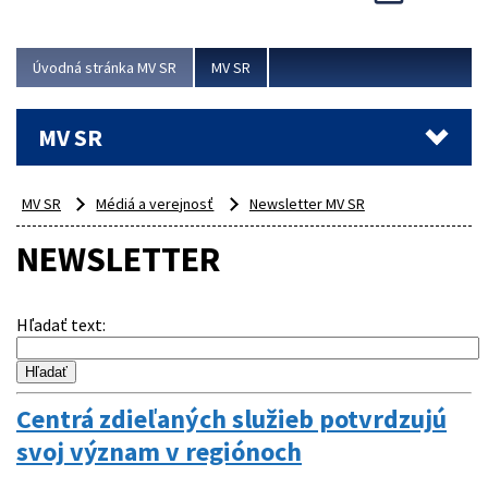
Viac
Úvodná stránka MV SR
MV SR
MV SR
MV SR
Médiá a verejnosť
Newsletter MV SR
NEWSLETTER
Hľadať text
:
Centrá zdieľaných služieb potvrdzujú
svoj význam v regiónoch