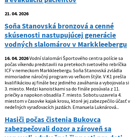
21. 04. 2026
Soňa Stanovská bronzová a cenné
skúsenosti nastupujúcej generácie
vodných slalomárov v Markkleebergu
16. 04. 2026
Vodní slalomári Športového centra polície sa
počas víkendu predstavili na pretekoch svetového rebríčka
ICF v nemeckom Markkleebergu. Soňa Stanovská zvládla
mimoriadne náročný program vo veľkom štýle. V K1 prešla
kvalifikáciou aj finále bez jediného zaváhania a vybojovala si
3. miesto. Medzi kanoistkami sa do finále posúvala z 11.
priečky a napokon obsadila 7. miesto. Sobotu uzavrela 4.
miestom v časovke kajak krosu, ktoré jej zabezpečilo účasť v
nedeľných vyraďovacích jazdách. Emanuela Luknárová...
Hasiči počas čistenia Bukovca
zabezpečovali dozor a zároveň sa