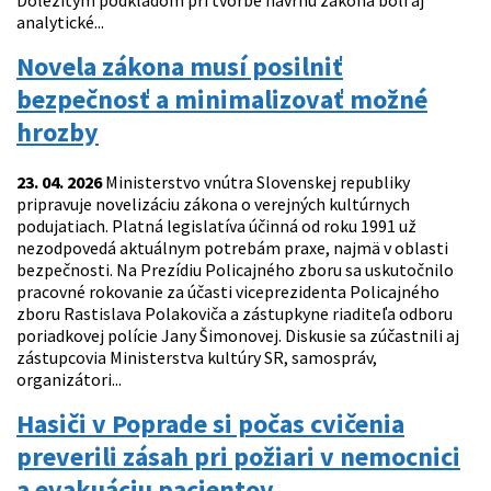
Dôležitým podkladom pri tvorbe návrhu zákona boli aj
analytické...
Novela zákona musí posilniť
bezpečnosť a minimalizovať možné
hrozby
23. 04. 2026
Ministerstvo vnútra Slovenskej republiky
pripravuje novelizáciu zákona o verejných kultúrnych
podujatiach. Platná legislatíva účinná od roku 1991 už
nezodpovedá aktuálnym potrebám praxe, najmä v oblasti
bezpečnosti. Na Prezídiu Policajného zboru sa uskutočnilo
pracovné rokovanie za účasti viceprezidenta Policajného
zboru Rastislava Polakoviča a zástupkyne riaditeľa odboru
poriadkovej polície Jany Šimonovej. Diskusie sa zúčastnili aj
zástupcovia Ministerstva kultúry SR, samospráv,
organizátori...
Hasiči v Poprade si počas cvičenia
preverili zásah pri požiari v nemocnici
a evakuáciu pacientov