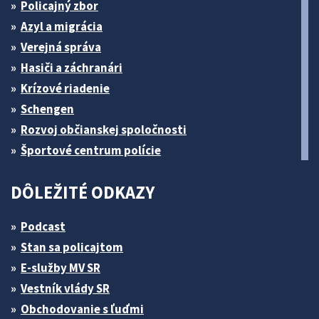
Policajný zbor
Azyl a migrácia
Verejná správa
Hasiči a záchranári
Krízové riadenie
Schengen
Rozvoj občianskej spoločnosti
Športové centrum polície
DÔLEŽITÉ ODKAZY
Podcast
Stan sa policajtom
E-služby MV SR
Vestník vlády SR
Obchodovanie s ľuďmi