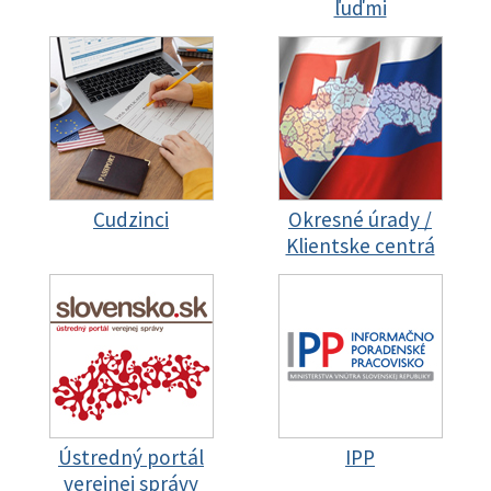
ľuďmi
Cudzinci
Okresné úrady /
Klientske centrá
Ústredný portál
IPP
verejnej správy