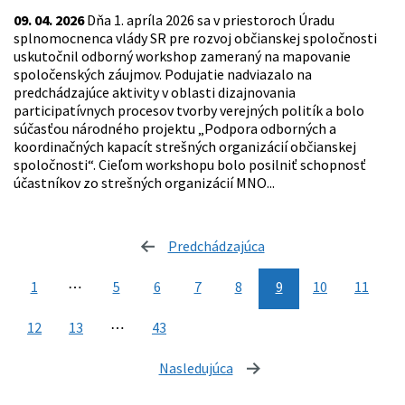
09. 04. 2026
Dňa 1. apríla 2026 sa v priestoroch Úradu
splnomocnenca vlády SR pre rozvoj občianskej spoločnosti
uskutočnil odborný workshop zameraný na mapovanie
spoločenských záujmov. Podujatie nadviazalo na
predchádzajúce aktivity v oblasti dizajnovania
participatívnych procesov tvorby verejných politík a bolo
súčasťou národného projektu „Podpora odborných a
koordinačných kapacít strešných organizácií občianskej
spoločnosti“. Cieľom workshopu bolo posilniť schopnosť
účastníkov zo strešných organizácií MNO...
Predchádzajúca
stránka
1
⋯
5
6
7
8
9
10
11
12
13
⋯
43
Nasledujúca
stránka