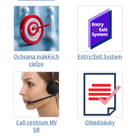
Ochrana mäkkých
Entry/Exit System
cieľov
Call centrum MV
Objednávky
SR