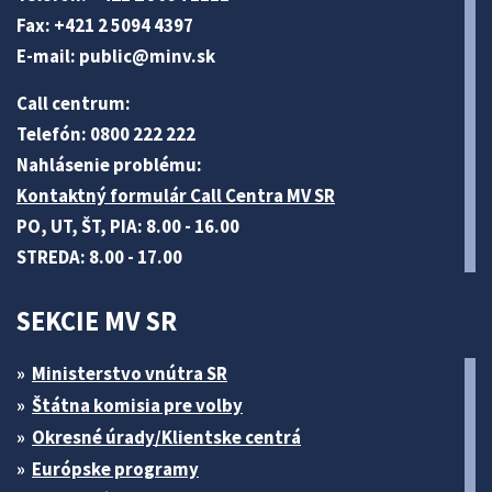
Fax: +421 2 5094 4397
E-mail:
public@minv
.sk
Call centrum:
Telefón: 0800 222 222
Nahlásenie problému:
Kontaktný formulár Call Centra MV SR
PO, UT, ŠT, PIA: 8.00 - 16.00
STREDA: 8.00 - 17.00
SEKCIE MV SR
Ministerstvo vnútra SR
Štátna komisia pre volby
Okresné úrady/Klientske centrá
Európske programy