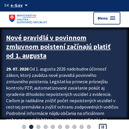
Preskocit na hlavný obsah
arrow_drop_down
SK
e-Gov
menu
Menu
Zastavit automatický posun upútavok
Nové pravidlá v povinnom
zmluvnom poistení začínajú platiť
od 1. augusta
29. 07. 2026
Od 1. augusta 2026 nadobudne účinnosť
zákon, ktorý zavádza nové pravidlá povinného
zmluvného poistenia. Legislatíva prinesie prísnejšiu
kontrolu PZP, automatizované zasielanie pokút aj
vyradenie dlhodobo nepoistených vozidiel z evidencie.
Cieľom je radikálne znížiť počet nepoistených vozidiel v
cestnej premávke a zvýšiť ochranu zodpovedných vodičov.
Podrobné informácie nájdu občania na oficiálnom
webovom portáli https://nepoistenevozidlo.sk/, na
pause_presentation
ktorom od augusta pribudne aj možnosť overiť si...