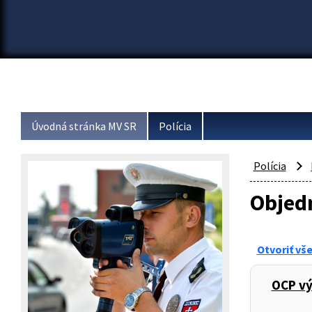
Úvodná stránka MV SR
Polícia
Polícia
Objed
Otvoriť vš
OCP v
,