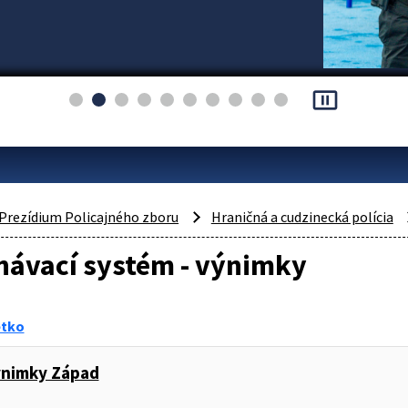
pause_presentation
Prezídium Policajného zboru
Hraničná a cudzinecká polícia
návací systém - výnimky
etko
ýnimky Západ