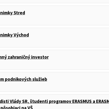
nimky Stred
ýnimky Východ
ný zahraničný investor
m podnikových služieb
disti Vlády SR, študenti programov ERASMUS a ERASM
i pôsobiaci na VŠ