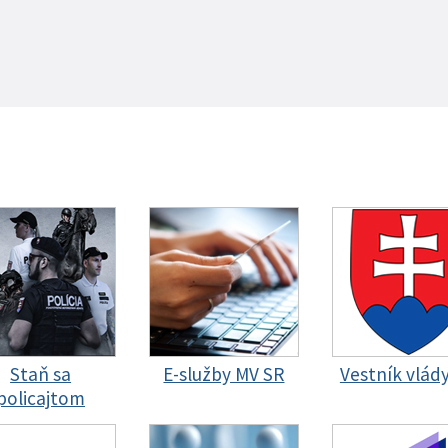
Staň sa
E-služby MV SR
Vestník vlád
policajtom