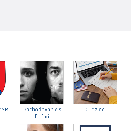
y SR
Obchodovanie s
Cudzinci
ľuďmi