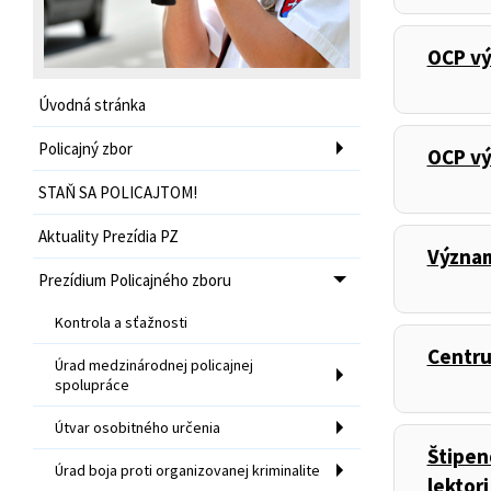
OCP vý
,
Úvodná stránka
Policajný zbor
OCP v
,
STAŇ SA POLICAJTOM!
Aktuality Prezídia PZ
Význam
,
Prezídium Policajného zboru
Kontrola a sťažnosti
Centru
,
Úrad medzinárodnej policajnej
spolupráce
Útvar osobitného určenia
Štipen
,
Úrad boja proti organizovanej kriminalite
lektor