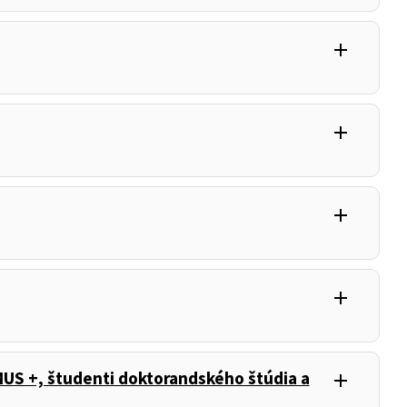
add
add
add
add
US +, študenti doktorandského štúdia a
add