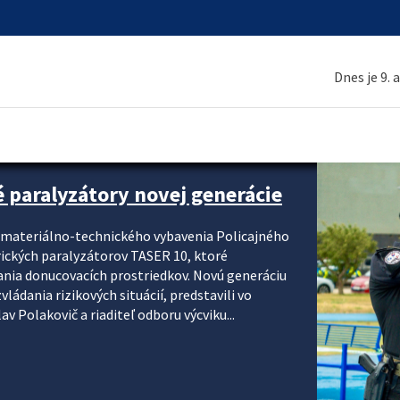
Dnes je 9. 
é paralyzátory novej generácie
i materiálno-technického vybavenia Policajného
rických paralyzátorov TASER 10, ktoré
ania donucovacích prostriedkov. Novú generáciu
ádania rizikových situácií, predstavili vo
v Polakovič a riaditeľ odboru výcviku...