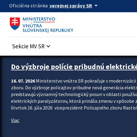
Preskocit na hlavný obsah
arrow_drop_down
verejnej správy SR
Oficiálna stránka
Sekcie MV SR
keyboard_arrow_down
Zastavit automatický posun upútavok
Do výzbroje polície pribudnú elektrick
16. 07. 2026
Ministerstvo vnútra SR pokračuje v modernizáci
zboru. Do výzbroje policajtov pribudne nová generácia elekt
predstavujú významný technologický posun v oblasti použív
elektrických paralyzátorov, ktorá prináša zmenu v spôsobe zvl
štvrtok 16. júla 2026 viceprezident Policajného zboru Rastisla
Viac