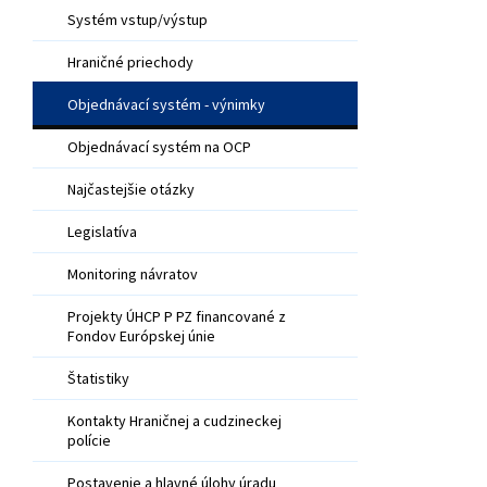
Systém vstup/výstup
Hraničné priechody
Objednávací systém - výnimky
Objednávací systém na OCP
Najčastejšie otázky
Legislatíva
Monitoring návratov
Projekty ÚHCP P PZ financované z
Fondov Európskej únie
Štatistiky
Kontakty Hraničnej a cudzineckej
polície
Postavenie a hlavné úlohy úradu