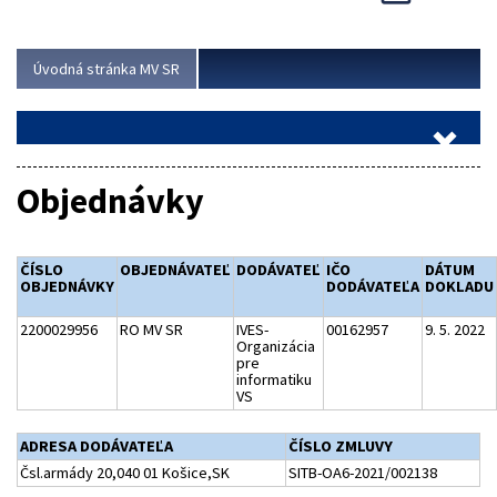
Viac
Úvodná stránka MV SR
Objednávky
ČÍSLO
OBJEDNÁVATEĽ
DODÁVATEĽ
IČO
DÁTUM
OBJEDNÁVKY
DODÁVATEĽA
DOKLADU
2200029956
RO MV SR
IVES-
00162957
9. 5. 2022
Organizácia
pre
informatiku
VS
ADRESA DODÁVATEĽA
ČÍSLO ZMLUVY
Čsl.armády 20,040 01 Košice,SK
SITB-OA6-2021/002138