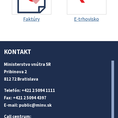
Faktúry
E-trhovisko
KONTAKT
Ministerstvo vnútra SR
Pribinova 2
812 72 Bratislava
Telefón: +421 2 5094 1111
Fax: +421 2 5094 4397
E-mail:
public@minv
.sk
Call centrum: