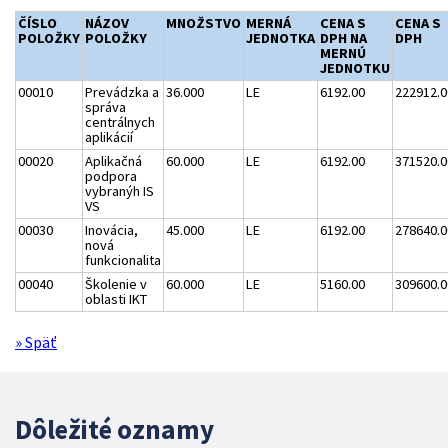
ČÍSLO
NÁZOV
MNOŽSTVO
MERNÁ
CENA S
CENA S
POLOŽKY
POLOŽKY
JEDNOTKA
DPH NA
DPH
MERNÚ
JEDNOTKU
00010
Prevádzka a
36.000
LE
6192.00
222912.0
správa
centrálnych
aplikácií
00020
Aplikačná
60.000
LE
6192.00
371520.0
podpora
vybranýh IS
VS
00030
Inovácia,
45.000
LE
6192.00
278640.0
nová
funkcionalita
00040
Školenie v
60.000
LE
5160.00
309600.0
oblasti IKT
» Späť
Dôležité oznamy