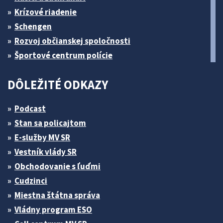
Krízové riadenie
Schengen
Rozvoj občianskej spoločnosti
Športové centrum polície
DÔLEŽITÉ ODKAZY
Podcast
Stan sa policajtom
E-služby MV SR
Vestník vlády SR
Obchodovanie s ľuďmi
Cudzinci
Miestna štátna správa
Vládny program ESO