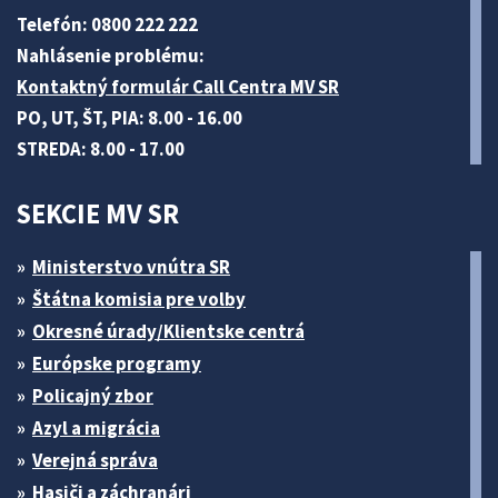
Telefón: 0800 222 222
Nahlásenie problému:
Kontaktný formulár Call Centra MV SR
PO, UT, ŠT, PIA: 8.00 - 16.00
STREDA: 8.00 - 17.00
SEKCIE MV SR
Ministerstvo vnútra SR
Štátna komisia pre volby
Okresné úrady/Klientske centrá
Európske programy
Policajný zbor
Azyl a migrácia
Verejná správa
Hasiči a záchranári