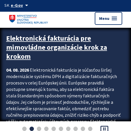
Preskocit na hlavný obsah
arrow_drop_down
SK
e-Gov
menu
Menu
Zastavit automatický posun upútavok
Elektronická fakturácia pre
mimovládne organizácie krok za
krokom
04. 08. 2026
Elektronická fakturácia je súčasťou širšej
modernizácie systému DPH a digitalizácie fakturačných
procesov v celej Európskej únii. Európske pravidlá
postupne smerujú k tomu, aby sa elektronická faktúra
stala štandardným spôsobom výmeny fakturačných
údajov. Jej cieľom je priniesť jednoduchšie, rýchlejšie a
efektívnejšie spracovanie faktúr, obmedziť potrebu
ručného prepisovania údajov, znížiť riziko chýb a podporiť
väčšiu automatizáciu účtovných procesov. Elektronická
pause_presentation
fakturácia preto nepredstavuje...