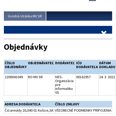
Viac
Úvodná stránka MV SR
Objednávky
ČÍSLO
OBJEDNÁVATEĽ
DODÁVATEĽ
IČO
DÁTUM
OBJEDNÁVKY
DODÁVATEĽA
DOKLADU
2200041049
RO MV SR
IVES-
00162957
24. 3. 2022
Organizácia
pre
informatiku
VS
ADRESA DODÁVATEĽA
ČÍSLO ZMLUVY
Čsl.armády 20,040 01 Košice,SK
VŠEOBECNÉ PODMIENKY PRIPOJENIA