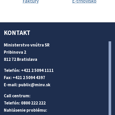
Faktúry
E-trhovisko
KONTAKT
Ministerstvo vnútra SR
Pribinova 2
812 72 Bratislava
Telefón: +421 2 5094 1111
Fax: +421 2 5094 4397
E-mail:
public@minv
.sk
Call centrum:
Telefón: 0800 222 222
Nahlásenie problému: