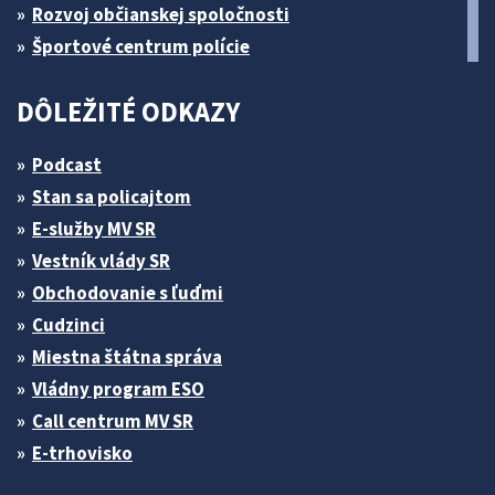
Rozvoj občianskej spoločnosti
Športové centrum polície
DÔLEŽITÉ ODKAZY
Podcast
Stan sa policajtom
E-služby MV SR
Vestník vlády SR
Obchodovanie s ľuďmi
Cudzinci
Miestna štátna správa
Vládny program ESO
Call centrum MV SR
E-trhovisko