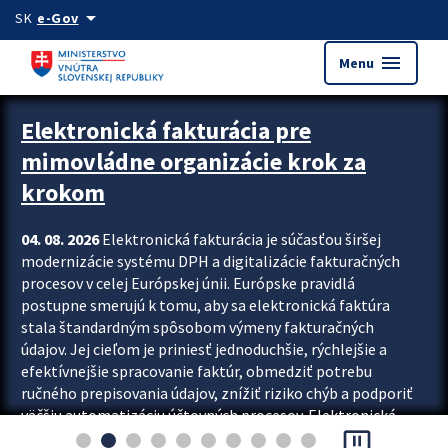
Preskocit na hlavný obsah
arrow_drop_down
SK
e-Gov
menu
Menu
Zastavit automatický posun upútavok
Elektronická fakturácia pre
mimovládne organizácie krok za
krokom
04. 08. 2026
Elektronická fakturácia je súčasťou širšej
modernizácie systému DPH a digitalizácie fakturačných
procesov v celej Európskej únii. Európske pravidlá
postupne smerujú k tomu, aby sa elektronická faktúra
stala štandardným spôsobom výmeny fakturačných
údajov. Jej cieľom je priniesť jednoduchšie, rýchlejšie a
efektívnejšie spracovanie faktúr, obmedziť potrebu
ručného prepisovania údajov, znížiť riziko chýb a podporiť
väčšiu automatizáciu účtovných procesov. Elektronická
pause_presentation
fakturácia preto nepredstavuje...