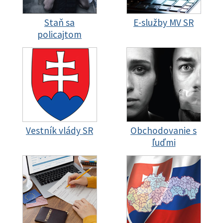
Staň sa
E-služby MV SR
policajtom
Vestník vlády SR
Obchodovanie s
ľuďmi