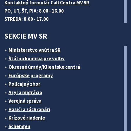
Kontaktný formulár Call Centra MV SR
PO, UT, ŠT, PIA: 8.00 - 16.00
STREDA: 8.00 - 17.00
SEKCIE MV SR
Ministerstvo vnútra SR
Štátna komisia pre volby
Okresné úrady/Klientske centrá
Európske programy
Policajný zbor
Azyl a migrácia
Verejná správa
Hasiči a záchranári
Krízové riadenie
Schengen