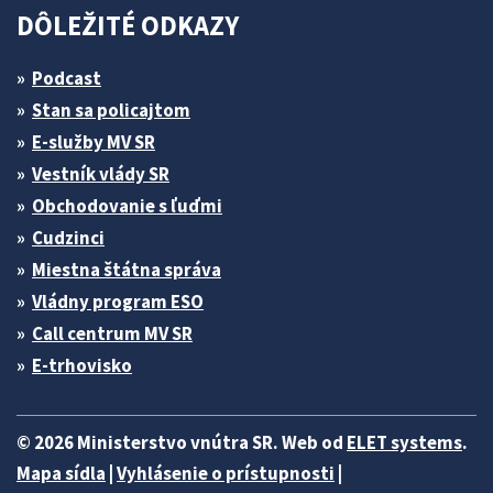
DÔLEŽITÉ ODKAZY
Podcast
Stan sa policajtom
E-služby MV SR
Vestník vlády SR
Obchodovanie s ľuďmi
Cudzinci
Miestna štátna správa
Vládny program ESO
Call centrum MV SR
E-trhovisko
© 2026 Ministerstvo vnútra SR. Web od
ELET systems
.
Mapa sídla
|
Vyhlásenie o prístupnosti
|