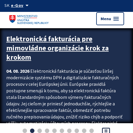
Preskocit na hlavný obsah
arrow_drop_down
SK
e-Gov
menu
Menu
Zastavit automatický posun upútavok
Elektronická fakturácia pre
mimovládne organizácie krok za
krokom
04. 08. 2026
Elektronická fakturácia je súčasťou širšej
modernizácie systému DPH a digitalizácie fakturačných
procesov v celej Európskej únii. Európske pravidlá
postupne smerujú k tomu, aby sa elektronická faktúra
stala štandardným spôsobom výmeny fakturačných
údajov. Jej cieľom je priniesť jednoduchšie, rýchlejšie a
efektívnejšie spracovanie faktúr, obmedziť potrebu
ručného prepisovania údajov, znížiť riziko chýb a podporiť
väčšiu automatizáciu účtovných procesov. Elektronická
pause_presentation
fakturácia preto nepredstavuje...