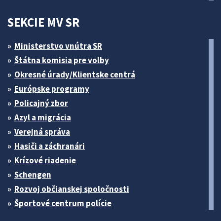
SEKCIE MV SR
Ministerstvo vnútra SR
Štátna komisia pre volby
Okresné úrady/Klientske centrá
Európske programy
Policajný zbor
Azyl a migrácia
Verejná správa
Hasiči a záchranári
Krízové riadenie
Schengen
Rozvoj občianskej spoločnosti
Športové centrum polície