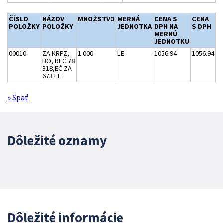
ČÍSLO
NÁZOV
MNOŽSTVO
MERNÁ
CENA S
CENA
POLOŽKY
POLOŽKY
JEDNOTKA
DPH NA
S DPH
MERNÚ
JEDNOTKU
00010
ZA KRPZ,
1.000
LE
1056.94
1056.94
BO, REČ 78
318,EČ ZA
673 FE
» Späť
Dôležité oznamy
Dôležité informácie