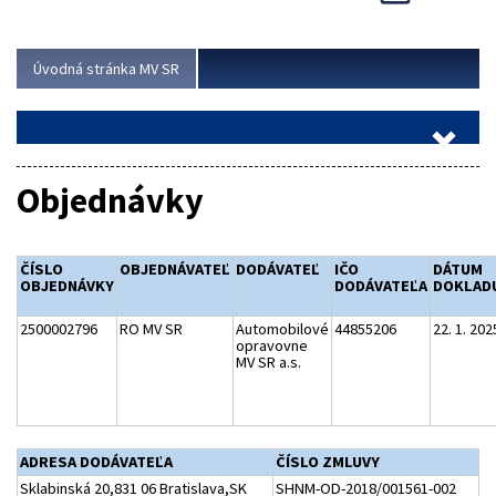
Viac
Úvodná stránka MV SR
Objednávky
ČÍSLO
OBJEDNÁVATEĽ
DODÁVATEĽ
IČO
DÁTUM
OBJEDNÁVKY
DODÁVATEĽA
DOKLAD
2500002796
RO MV SR
Automobilové
44855206
22. 1. 202
opravovne
MV SR a.s.
ADRESA DODÁVATEĽA
ČÍSLO ZMLUVY
Sklabinská 20,831 06 Bratislava,SK
SHNM-OD-2018/001561-002