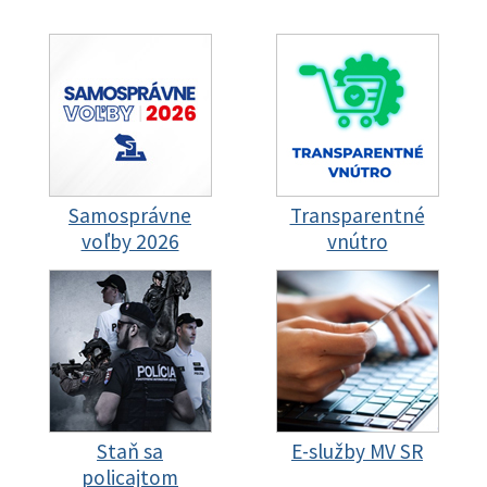
Samosprávne
Transparentné
voľby 2026
vnútro
Staň sa
E-služby MV SR
policajtom